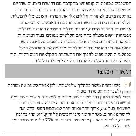
המשלבים טכנולוגיית קומפוזיט מתקדמת עם דרישות ביצועים שדהיים
מעשיים. מאפייני העוצמה הגבוהים, ההתנגדות הסביבתית והיתרונות
בהתקנה מקנים לצינורות חלולים אלו את הפתרון האופטימלי להפעלות
חקלאיות מודרניות המחפשות פתרונות גדרות אמינים וארוכי טווח.
אפשרויות ההכיול הרבות, יחד עם יכולות התמיכה בהובלה גלובלית,
מבטיחות יישום מוצלח בתחומים חקלאיים מגוונים, בעוד המומחיות
המיוסדת בייצור ובהבקרת איכות מבטיחה ביצועים עקביים. הגישה
המновה הזו לחומרי גדרות חקלאיות מדגימה את הפוטנציאל של
טכנולוגיית הקומפוזיט להפוך את התשתיות החקלאיות המסורתיות, תוך
תמיכה בעקרונות של חקלאות ברת קיימא ויעילות כלכלית.
תיאור המוצר
צינור סיבי זכוכית מיוצר בתהליך של משיכה, ולכן אפשר לשנות את מערכת
הרזין ולשפר את תכונות הזכוכית
בכדי לעמוד במגוון רחב של דרישות מדויקות לעיצובים ויישומים מסוימים.
גמישות זו של ערבוב הרזין הופכת את חומר המשיכה לחומר קל יותר
לשימוש, בעל عمر ארוך יותר ובטוח יותר למשתמש הסופי בהשוואה
לחומרים אחרים. מאחר וחומר סיבי הזכוכית קל וחזק, הוא יעיל בהרבה
מפלדה, אלומיניום או עץ מבני. סיבי זכוכית עד 75% קלי יותר מפלדה אך
שווים לה בחוזק.