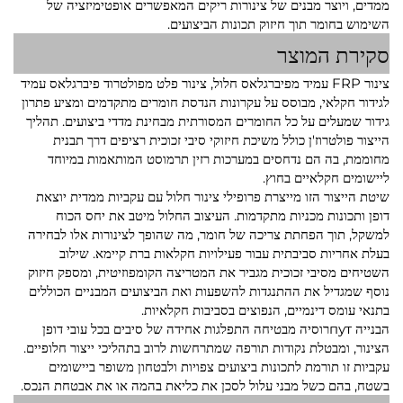
ממדים, ויוצר מבנים של צינורות ריקים המאפשרים אופטימיזציה של
השימוש בחומר תוך חיזוק תכונות הביצועים.
סקירת המוצר
צינור FRP עמיד מפיברגלאס חלול, צינור פלט מפולטרוד פיברגלאס עמיד
לגידור חקלאי, מבוסס על עקרונות הנדסת חומרים מתקדמים ומציע פתרון
גידור שמעלים על כל החומרים המסורתית מבחינת מדדי ביצועים. תהליך
הייצור פולטרוז'ן כולל משיכת חיזוקי סיבי זכוכית רציפים דרך תבנית
מחוממת, בה הם נדחסים במערכות רזין תרמוסט המותאמות במיוחד
ליישומים חקלאיים בחוץ.
שיטת הייצור הזו מייצרת פרופילי צינור חלול עם עקביות ממדית יוצאת
דופן ותכונות מכניות מתקדמות. העיצוב החלול מיטב את יחס הכוח
למשקל, תוך הפחתת צריכה של חומר, מה שהופך לצינורות אלו לבחירה
בעלת אחריות סביבתית עבור פעילויות חקלאות ברת קיימא. שילוב
השטיחים מסיבי זכוכית מגביר את המטריצה הקומפוזיטית, ומספק חיזוק
נוסף שמגדיל את ההתנגדות להשפעות ואת הביצועים המבניים הכוללים
בתנאי עומס דינמיים, הנפוצים בסביבות חקלאיות.
הבנייה путרוסיה מבטיחה התפלגות אחידה של סיבים בכל עובי דופן
הצינור, ומבטלת נקודות תורפה שמתרחשות לרוב בתהליכי ייצור חלופיים.
עקביות זו תורמת לתכונות ביצועים צפויות ולבטחון משופר ביישומים
בשטח, בהם כשל מבני עלול לסכן את כליאת בהמה או את אבטחת הנכס.