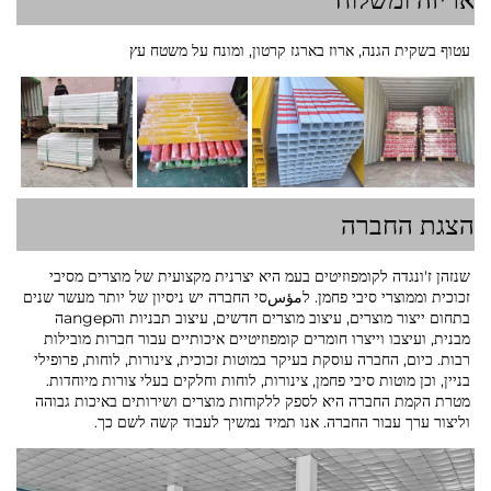
עטוף בשקית הגנה, ארוז בארגז קרטון, ומונח על משטח עץ
הצגת החברה
שנזהן ז'ונגדה לקומפוזיטים בעמ היא יצרנית מקצועית של מוצרים מסיבי
זכוכית וממוצרי סיבי פחמן. לمؤسסי החברה יש ניסיון של יותר מעשר שנים
בתחום ייצור מוצרים, עיצוב מוצרים חדשים, עיצוב תבניות והangepה
מבנית, ועיצבו וייצרו חומרים קומפוזיטיים איכותיים עבור חברות מובילות
רבות. כיום, החברה עוסקת בעיקר במוטות זכוכית, צינורות, לוחות, פרופילי
בניין, וכן מוטות סיבי פחמן, צינורות, לוחות וחלקים בעלי צורות מיוחדות.
מטרת הקמת החברה היא לספק ללקוחות מוצרים ושירותים באיכות גבוהה
וליצור ערך עבור החברה. אנו תמיד נמשיך לעבוד קשה לשם כך.