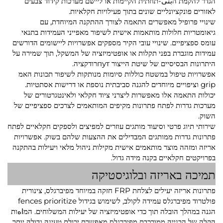
הגדר להקמת הبنى-תחתית הקיימות או ליישם מערכות קידוד צבעים
לאזורים פונקציונליים שונים בתוך פעילויות חקלאיות.
שינויי פרופיל מאפשרים התאמה לצורך ההתקנה המיוחדת, עם
גיאומטריות חלולות מותאמות אישית לשיפור מאפייני העמידות בתנאי
עומס ספציפיים. שינויי עובי הקיר מספקים אפשרויות ליישומים הדורשים
עמידות מוגברת בפני תקלות או אופטימיזציה של המשקל, תוך שמירה על
היתרונות הבסיסיים של שיטת הייצור путרודקציה.
אפשרויות טיפול במשטח כוללות סיומות מנותקות לשיפור תכונות האמ
grip וציפויים מיוחדים להגנה סביבתית נוספת או דרישות אסתטיות.
יכולות התאמה אלו מאפשרות ליצרני ציוד חקלאי ולאינטגרטורים של
מערכות גדרות לפתח פתרונות מקיפים המותאמים לצרכים ספציפיים של
השוק.
שירותי תיוג פרטי וסיעוד מותגים עוזרים למפיצים ולספקים חקלאיים לפתח
פתרונות גדרות ממותגים המבדילים את ההצעות שלהם בשוק. אפשרויות
אריזה ומזהה מוצר מותאמים אישית מקילות ניהול מלאי ויעילות בהתקנה
בפרויקטים חקלאיים בקנה מידה גדול.
תמיכה באריזה ובלוגיסטיקה
פתרונות אריזה יעילים לצלחת FRP חזקה במיוחד מפיברגלס, צינורית
פולטרוד מפיברגלס עמידה לקולב, לשימוש בגידול fences prioritize
הגנה במהלך הובלה תוך כדי אופטימיזציה של יעילות המשלוחים. המاهות
הקלה של הבנייה ממורכבת מפיברגלס מאפשרת יכולת טעינה גדולה יותר