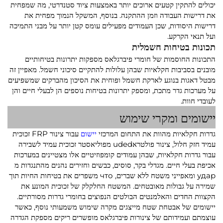
יכולים להתקין קטעים ארוכים יותר באמצעות ציוד סטנדרטי, מה שמפחית
את דרישות העבודה וזמן ההתקנה. בנוסף, המשקל הנמוך מפחית את
דרישות היסודות, שכן העמודים מפעילים עומס קטן יותר על מבני התמיכה
ועל תנאי הקרקע.
תכונות בטיחות חשמלית
התכונות החוסמות של חומרי פיברגלאס מספקות יתרונות בטיחותיים
מובנים בסביבות חקלאיות שבהן עלולות להתקיים סיכוני חשמל. מאפיין זה
מבטל דאגות בנוגע לארקת חשמל ופוחית את הסיכון מהברקים שמשפיעים
על מערכות גדר מתכת, ומספק יתרונות בטיחות נוספים הן לבעלי חיים והן
לעובדי חוות.
יישומים ומקרי שימוש
גדרות חקלאיות מהוות את התחום המרכזי
יישום
עבור צינור FRP זכוכית
עמיד חזק חלול, צינור פולטראuded מפוליאסטר זכוכית עמיד לשבירה
עבור גדרות חקלאיות, שבהן עמודים קומפוזיטיים אלו מצטיינים במערכות
אכיפת בעלי חיים. מגדלי בקר, סוסים, כבשים וחזירים נהנים מהתנגדות מ
удар ומאפייני משטח ללא שברים, что משפרים את בטיחות החיות תוך
שמירה על גבולות מאובטחים. המשטח החלקלק של זכוכית המונע את
הקצוות החדים והאלמנטים הבולטים הנפוצים בחומרי גדרות מסורתיים.
יישומים של אבטחת שטח מייצגים מקרה שימוש משמעותי נוסף, כאשר
עוצמתם ועמידותם של צינורות פיברגלאס מופשרים ריקים מספקת הגדרה