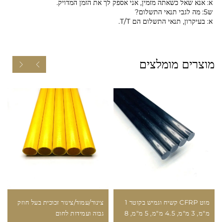
א: אנא שאל כשאתה מזמין, אני אספק לך את הזמן המדויק.
ש5: מה לגבי תנאי התשלום?
א: בעיקרון, תנאי התשלום הם T/T.
מוצרים מומלצים
מוט CFRP קשיח וגמיש בקוטר 1
צינור/עמוד/צינור זכוכית בעל חוזק
מ"מ, 3 מ"מ, 4.5 מ"מ, 5 מ"מ, 8
גבוה ועמידות לחום