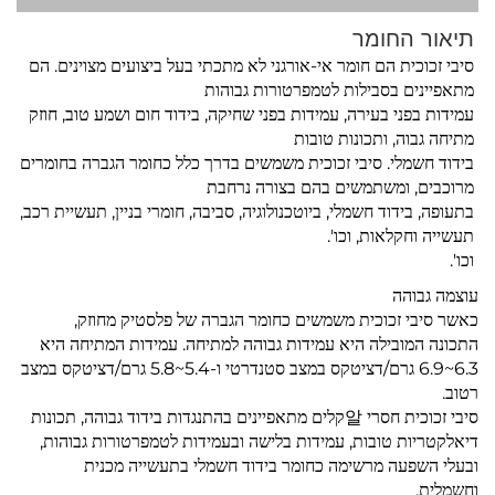
תיאור החומר
סיבי זכוכית הם חומר אי-אורגני לא מתכתי בעל ביצועים מצוינים. הם
מתאפיינים בסבילות לטמפרטורות גבוהות
עמידות בפני בעירה, עמידות בפני שחיקה, בידוד חום ושמע טוב, חוזק
מתיחה גבוה, ותכונות טובות
בידוד חשמלי. סיבי זכוכית משמשים בדרך כלל כחומר הגברה בחומרים
מרוכבים, ומשתמשים בהם בצורה נרחבת
בתעופה, בידוד חשמלי, ביוטכנולוגיה, סביבה, חומרי בניין, תעשיית רכב,
תעשייה וחקלאות, וכו'.
וכו'.
עוצמה גבוהה
כאשר סיבי זכוכית משמשים כחומר הגברה של פלסטיק מחוזק,
התכונה המובילה היא עמידות גבוהה למתיחה. עמידות המתיחה היא
6.3~6.9 גרם/דציטקס במצב סטנדרטי ו-5.4~5.8 גרם/דציטקס במצב
רטוב.
סיבי זכוכית חסרי 알קלים מתאפיינים בהתנגדות בידוד גבוהה, תכונות
דיאלקטריות טובות, עמידות בלישה ובעמידות לטמפרטורות גבוהות,
ובעלי השפעה מרשימה כחומר בידוד חשמלי בתעשייה מכנית
וחשמלית.