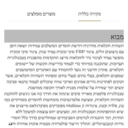
סקירה כללית
מוצרים מומלצים
מבוא
תשתית חקלאית מודרנית דורשת חומרים המשלבים עמידות יוצאת דופן
עם ביצועים זולים. צינור FRP סיבי זכוכית עמיד גבוה, צינור סיבי זכוכית
מופשר עמיד לצינור גדר לחקלאות מייצג התקדמות מהפכנית בטכנולוגיית
תערובות, שתוכננה במיוחד כדי לעמוד בדרישות הקשות של יישומים
חקלאיים. פתרון חדשני זה נועד להתמודד עם האתגרים המתמשכים
שמפנים חקלאים, בעלי בתים ובעלי בתים ומפתחי תשתיות חקלאיים, אשר
זקוקים לפתרונות גדרים אמינים וארוכי טווח שיכולים לעמוד בתנאי סביבה
קשים תוך שמירה על שלמות מבנית לאורך תקופה ממושכת.
טכנולוגיית פלסטיק מאוייד סיבים שינתה את הדרך בה אנו ניגשים להתקנת
תשתיות חקלאיות, ומציעה אלטרנטיבות מומחשות לחומרים מסורתיים כמו
עץ, פלדה ובטון. צינורות ק Hollow מפוברקים מפיברגלאס מייצגים את
שיא ההתפתחות הטכנולוגית הזו, ומציעים יחס עוצמה-למשקל ללא
תחרות, תוך התנגדות לגורמים הסביבתיים שמחלישים בדרך כלל חומרי
גדרות קונבנציונליים. תהליך הייצור פולטרוזיה מבטיח איכות אחידה ודقة