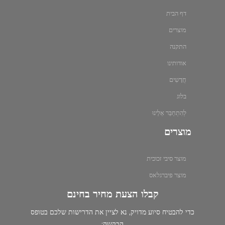
דף הבית
מוצרים
התקנה
אודותינו
חֲדָשִים
בלוג
לְהִתְחַבֵּר אֵלֵינוּ
מוצרים
מוצר סיבי זכוכית
מוצר פיברגלאס
קבלו הצעת מחיר בחינם
כדי להבטיח סיוע מדויק, נא לציין את הדרישות שלכם בטופס
הבקשה: