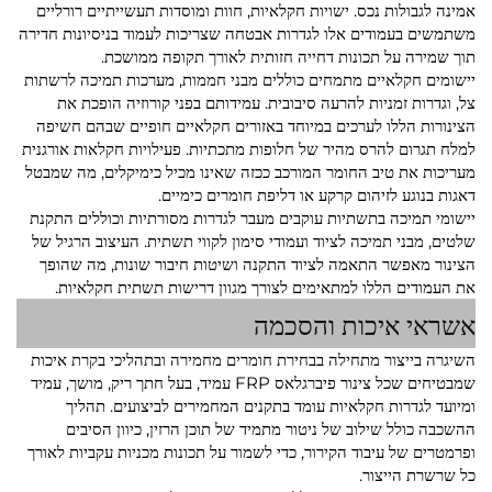
אמינה לגבולות נכס. ישויות חקלאיות, חוות ומוסדות תעשייתיים רורליים
משתמשים בעמודים אלו לגדרות אבטחה שצריכות לעמוד בניסיונות חדירה
תוך שמירה על תכונות דחייה חזותית לאורך תקופה ממושכת.
יישומים חקלאיים מתמחים כוללים מבני חממות, מערכות תמיכה לרשתות
צל, וגדרות זמניות להרעה סיבובית. עמידותם בפני קורוזיה הופכת את
הצינורות הללו לערכים במיוחד באזורים חקלאיים חופיים שבהם חשיפה
למלח תגרום להרס מהיר של חלופות מתכתיות. פעילויות חקלאות אורגנית
מעריכות את טיב החומר המורכב ככזה שאינו מכיל כימיקלים, מה שמבטל
דאגות בנוגע לזיהום קרקע או דליפת חומרים כימיים.
יישומי תמיכה בתשתיות עוקבים מעבר לגדרות מסורתיות וכוללים התקנת
שלטים, מבני תמיכה לציוד ועמודי סימון לקווי תשתית. העיצוב הרגיל של
הצינור מאפשר התאמה לציוד התקנה ושיטות חיבור שונות, מה שהופך
את העמודים הללו למתאימים לצורך מגוון דרישות תשתית חקלאיות.
אשראי איכות והסכמה
השיגרה בייצור מתחילה בבחירת חומרים מחמירה ובתהליכי בקרת איכות
שמבטיחים שכל צינור פיברגלאס FRP עמיד, בעל חתך ריק, מושך, עמיד
ומיועד לגדרות חקלאיות עומד בתקנים המחמירים לביצועים. תהליך
ההשכבה כולל שילוב של ניטור מתמיד של תוכן הרזין, כיוון הסיבים
ופרמטרים של עיבוד הקירור, כדי לשמור על תכונות מכניות עקביות לאורך
כל שרשרת הייצור.