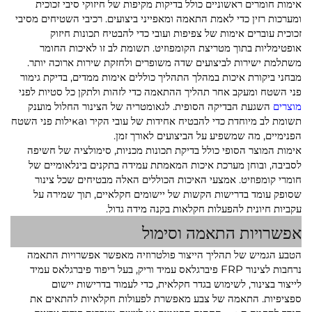
אימות חומרים ראשוניים כולל בדיקות מקיפות של חיזוקי סיבי זכוכית
ומערכות רזין כדי לאמת התאמה ומאפייני ביצועים. רכיבי השטיחים מסיבי
זכוכית עוברים אימות של צפיפות ועובי כדי להבטיח תכונות חיזוק
אופטימליות בתוך מטריצת הקומפוזיט. תשומת לב זו לאיכות החומר
משתלמת ישירות לביצועים שדה משופרים ולחזקת שירות ארוכה יותר.
מבחני ביקורת איכות במהלך התהליך כוללים אימות ממדים, בדיקת גימור
פני השטח ומעקב אחר תהליך ההתאמה כדי לזהות ולתקן כל סטיות לפני
מוצרים
השגעת הבדיקה הסופית. לגאומטריה של הצינור החלול מוענק
תשומת לב מיוחדת כדי להבטיח אחידות של עובי הקיר וкаילות פני השטח
הפנימיים, מה שמשפיע על הביצועים לאורך זמן.
אימות המוצר הסופי כולל בדיקת תכונות מכניות, סימולציה של חשיפה
לסביבה, ובוחן מערכת איכות המאמתת עמידה בתקנים בינלאומיים של
חומרי קומפוזיט. אמצעי האיכות הכוללים האלה מבטיחים שכל צינור
שסופק עומד בדרישות הקשות של יישומים חקלאיים, תוך שמירה על
עקביות חיונית להפעלות חקלאות בקנה מידה גדול.
אפשרויות התאמה וסימול
הטבע הגמיש של תהליך הייצור פולטרוזיה מאפשר אפשרויות התאמה
נרחבות לצינור FRP פיברגלאס עמיד וריק, בעל ריפוד פיברגלאס עמיד
לייצור בצינור, לשימוש בגדר חקלאית, כדי לעמוד בדרישות יישום
ספציפיות. התאמה של צבע מאפשרת לפעולות חקלאיות להתאים את