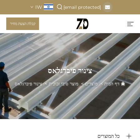
IW
[email protected]
קבלת הצעת מחיר
צינור פיברגלאס
דף הבית
>
מוצרים
>
מוצר סיבי זכוכית
>
צינור פיברגלאס
כל המוצרים