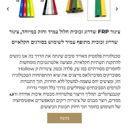
צינור FRP שדרוג זכוכית חלול עמיד וחזק במיוחד, צינור
שדרוג זכוכית מתופף עמיד לשימוש בסורגים חקלאיים
טכנולוגיית פלסטיק מאוייד סיבים שינתה את הדרך בה אנו ניגשים
להתקנת תשתיות חקלאיות, ומציעה אלטרנטיבות מומחשות
לחומרים מסורתיים כמו עץ, פלדה ובטון. צינורות ק Hollow
מפוברקים מפיברגלאס מייצגים את שיא ההתפתחות הטכנולוגית
הזו, ומציעים יחס עוצמה-למשקל ללא תחרות, תוך התנגדות
לגורמים הסביבתיים שמחלישים בדרך כלל חומרי גדרות
קונבנציונליים. תהליך הייצור פולטרוזיה מבטיח איכות אחידה ודقة
ממדים, ויוצר מבנים של צינורות ריקים המאפשרים אופטימיזציה
של השימוש בחומר תוך חיזוק תכונות הביצועים.
בקשה