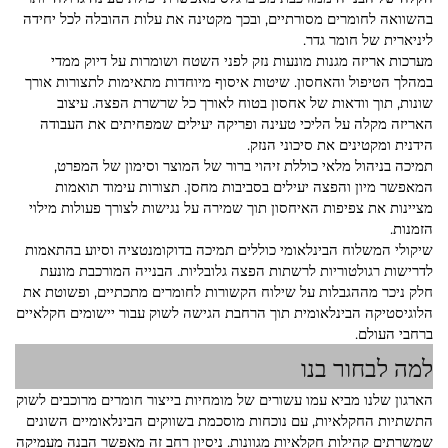
בהשוואה לחומרים מסורתיים, ובכך מקטינה את עלות ההובלה לכל יחידה
ליניארית של חומר גדר.
מערכות אריזה מגנות מונעות נזק לפני השטח ושומרות על דיוק ממדי
במהלך הטיפול והאחסון. שיטות איסוף מיוחדות מתאימות לתצורות אורך
שונות, תוך וודאות של אחסון בטוח לאורך כל שרשרת הפצה. עיצוב
האריזה מקלה על הליכי טעינה ופריקה יעילים שמפחיתים את העבודה
הידנית ומקטינים את סיכוני הנזק.
תמיכה בניהול מלאי כוללת זיהוי ברור של המוצר וסימון של המפרט,
המאפשר מיון והפצה יעילים בסביבות מחסן. תצורות עימוד תואמות
מציינות את צפיפות האיחסון תוך שמירה על נגישות לצורך פעולות מילוי
הזמנות.
שיקולי המשלוח הבינלאומי כוללים תמיכה בדוקומנטציה וסיוע בהתאמות
לדרישות רגולטוריות לרשתות הפצה גלובליות. הבנייה המורכבת מונעת
חלק ניכר מההגבלות על שילוח הקשורות לחומרים מתכתיים, ופשוטת את
הלוגיסטיקה הבינלאומית תוך הרחבת הגישה לשוק עבור יישומים חקלאיים
ברחבי העולם.
למה לבחור בנו
הארגון שלנו מביא עמו עשורים של מומחיות בייצור חומרים מרוכבים לשוק
התשתיות החקלאיות, עם נוכחות מוסכמת בשווקים הבינלאומיים השונים
שמשרתים קהילות חקלאיות מגוונות. ניסיון רחב זה מאפשר הבנה מעמיקה