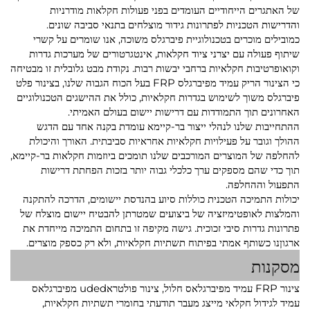
של האתגרים הייחודיים העומדים בפני פעולות חקלאות מודרניות
והדרישות הטכניות לפתרונות גידור מוצלחים בתנאי סביבה שונים.
כמובילים מוכרים בטכנולוגיית פיברגלס משוכה, אנו שומרים על קשרי
שיתוף פעולה עם יצרני ציוד חקלאות, אינטגרטורים של מערכות גדרות
וקואופרטיבות חקלאיות ברחבי יבשות רבות. נקודת מבט גלובלית זו מבטיחה
כי הצינור הריק עמיד מפיברגלס FRP בעל הכוח הגבוה שלנו, בצינור פלט
פיברגלס משוך לשימוש בגדרות חקלאיות, כולל את ההישגים הטכנולוגיים
האחרונים תוך התמודדות עם דרישות יישום בעולם האמיתי.
ההתחייבות שלנו לנהלי ייצור בר-קיימא עומדת בקנה אחד עם הדגש
ההולך וגובר על פעילויות חקלאיות אחראיות סביבתית. האורך והיכולת
להחלפה של המוצרים המורכבים שלנו תומכים ביוזמות חקלאות בר-קיימא,
תוך כדי שהם מספקים ערך כלכלי גבוה יותר בזכות הפחתת דרישות
התפעול וההחלפה.
יכולות התמיכה הטכנית כוללות סיוע בהנדסת יישומים, הדרכה להתקנה
והמלצות לאופטימיזציה של ביצועים שמטרתן להבטיח יישום מוצלח של
פתרונות גדרות סיבי זכוכית. גישה מקיפה זו בתחום התמיכה מייחדת את
ארגוןנו כשותף אמתי בפיתוח תשתיות חקלאיות, ולא רק כספק מוצרים.
מסקנות
צינור FRP עמיד מפיברגלאס חלול, צינור פולטראuded מפיברגלאס
עמיד לגידול חקלאי מייצג מעבר תודעתי בחומרי תשתיות חקלאיות,