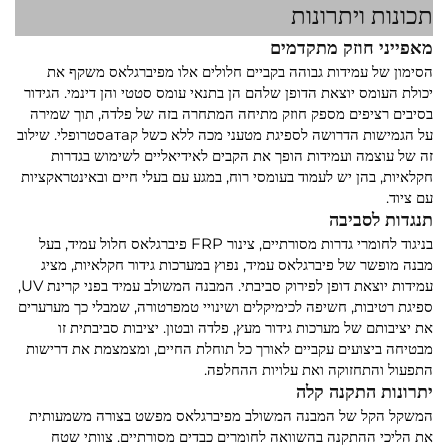
תכונות ויתרונות
מאפייני חוזק מתקדמים
הסימון של עמידות גבוהה בקביים חלולים אלו מפיברגלאס משקף את
יכולת העומס יוצאת הדופן שלהם הן בתנאי עומס סטטי והן דינמי. הגידור
בסיבים רציפים מספק חוזק מתיחה המתחרה בזה של פלדה, תוך שמירה
על הגמישות הדרושה לספיגת מטעני מכה ללא כשל קатаסטרופלי. שילוב
זה של עוצמה ועמידות הופך את הקבים לאידיאליים לשימוש בגדרות
חקלאיות, בהן יש לעמוד בעומסי רוח, במגע עם בעלי חיים ובאינטראקציות
עם ציוד.
תנגדות לסביבה
בניגוד לחומרי גדרות מסורתיים, צינור FRP פיברגלאס חלול עמיד, בעל
מבנה מופשר של פיברגלאס עמיד, נפוץ במערכות גידור חקלאיות, מציג
עמידות יוצאת דופן לפירוק סביבתי. המבנה המשולב עמיד בפני קרינת UV,
ספיגת רטיבות, חשיפה לכימיקלים ושינויי טמפרטורה, שמבלי כך מערערים
את יציבותם של מערכות גידור מעץ, פלדה ובטון. יציבות סביבתית זו
מבטיחה ביצועים עקביים לאורך כל תוחלת החיים, ומצמצמת את דרישות
התפעול והתחזוקה ואת עלויות ההחלפה.
יתרונות התקנה קלה
המשקל הקל של המבנה המשולב מפיברגלאס מפשט בצורה משמעותית
את הליכי ההתקנה בהשוואה לחומרים כבדים מסורתיים. צוותי שטח