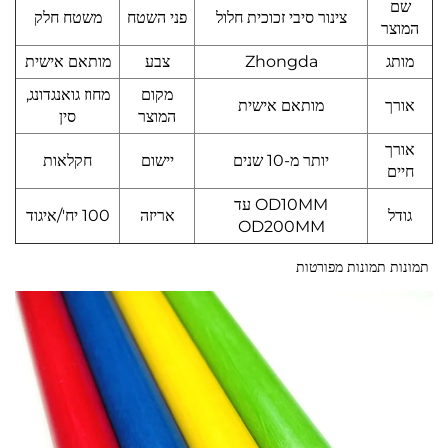
שם
צינור סיבי זכוכית חלול
פני השטח
משטח חלק
המוצר
מותג
Zhongda
צבע
מותאם אישית
מקום
מחוז גואנגדונג,
אורך
מותאם אישית
המוצר
סין
אורך
יותר מ-10 שנים
יישום
חקלאות
חיים
OD10MM עד
גודל
אריזה
100 יח'/איגוד
OD200MM
תמונות תמונות מפורטות