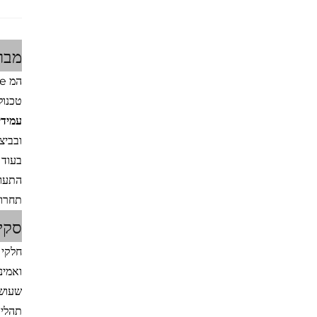
מבו
טכנול
עמידי
ובביצ
בעוד 
תחרות
סקי
חלקי 
ואמינ
שעושה
תהליך