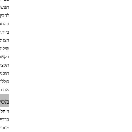
תעשיי
להבין
ההתחי
ביותר
הצגת 
שילוב
בקשר 
תקציב
תוכני
כוללו
את כל
מסק
ה
חלק
בדריש
מגוונ