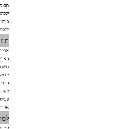
תכונו
שלהם,
כיוונ
ללקוח
תמי
אריזה
האריז
תשתית
מדויק
הרכיב
מערכו
פעילו
או דר
למה 