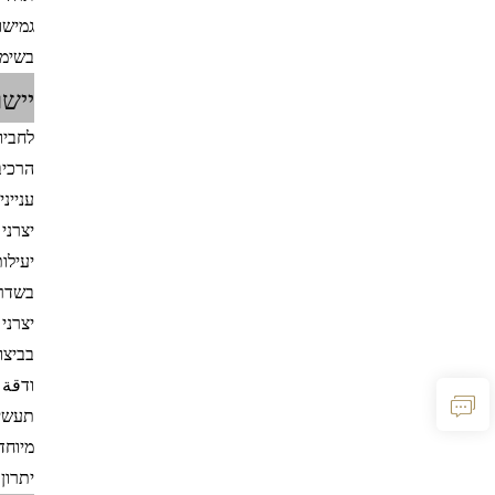
גמישו
בשימו
יישו
הרכיב
עניינ
יצרני
יעילו
בשדרוגים מאוחרים (arket
יצרני
בביצו
ודقة 
תעשיי
מיוחד
יתרון