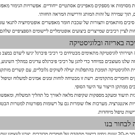
ת מסוימות או מספקים מאפיינים אסתטיים ייחודיים. אפשרויות הגימור מאפ
 תוך שמירה על זהות המותג ודרישות המראה החזותי.
י סיבים מותאמים ותצורות של שכבת חומר מאפשרים אופטימיזציה לתנאי עומ
ות לציין רכיבים שמייצרים ביצועים אופטימליים ליישומים הספציפיים שלהם, 
כה באריזה ובלוגיסטיקה
 ושירותי לוגיסטיקה מתאימים מבטיחים כי רכיבי פיברגל יגיעו ליעדם במצב מ
ה שלנו מעוצבים במיוחד כדי להגן על רכיבי פיברגלס עדינים במהלך השינוע,
 הלוגיסטיקה תומכת בהתפלגות יעילה לשוקים גלובליים, עם קשרים מותקני
ים וחומרים מתקדמים. רשת זו מבטיחה לוחות זמנים אמינים למשלוח וטיפו
ים ממתקן הייצור עד היעד הסופי.
ת תיעוד ומעקב מספקות שקיפות מלאה לאורך כל תהליך המשלוח, ומאפשר
יות אינטגרציה. מערכות אלו שומרות גם על רשומות מפורטות למטרות הבטח
ישות טיפול מיוחדות.
לבחור בנו
עם יותר מ-20 שנות ניסיון בייצור מתקדם של חומרים מרוכבים, יצרנו לעצמ