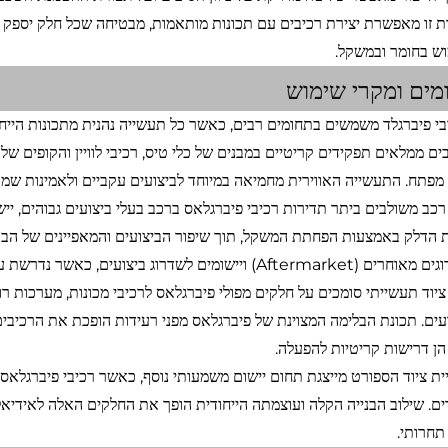
ת זו מאפשרת יצירת רכיבים עם תכונות מותאמות, מבטיחה שכל חלק יספק ב
ש בחומר ובמשקל.
מים ומקרי שימוש
ים ממלאים תפקידים קריטיים במבנים של כלי טיס, רכיבי לוויין והקופים ש
י מפתח. התעשייה האווירית מחמיאה במיוחד לביצועים עקביים ולאמינות שמר
 רכב משולבים ביתר תדירות רכיבי פיברגלאס ברכב בעלי ביצועים גבוהים, ייש
ת הדלק באמצעות הפחתת המשקל, תוך שיפור הביצועים והמאפיינים של הב
Afterm) ויישומים לשדרוג ביצועים, כאשר נדרשת עמידות גבוהה ומראה אסתטי.
 ציוד תעשייתי סומכים על חלקים מפולי פיברגלאס לרכיבי מכונות, מערכות רוב
עים. תכונת הבלימה המצוינת של פיברגלאס מפני רעידות הופכת את הרכיבים 
הן דרישות קריטיות להפעלה.
ת ציוד הספורט מייצגת תחום יישום משמעותי נוסף, כאשר רכיבי פיברגלאס 
ים. שילוב הבנייה הקלה ועוצמתה הייחודית הופך את החלקים האלה לאידיאל
 תחרותי.