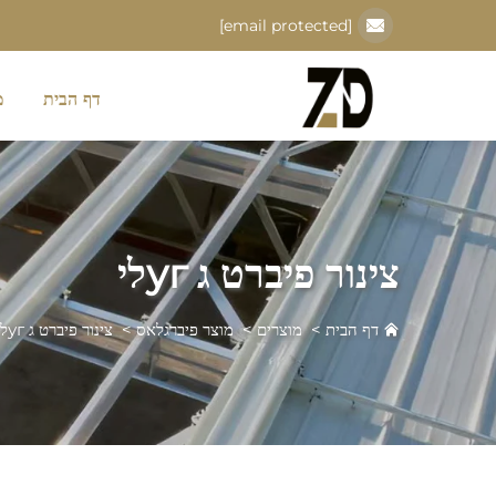
[email protected]
דף הבית
מ
צינור פיברט ג угלי
דף הבית
>
מוצרים
>
מוצר פיברגלאס
>
צינור פיברט ג угלי