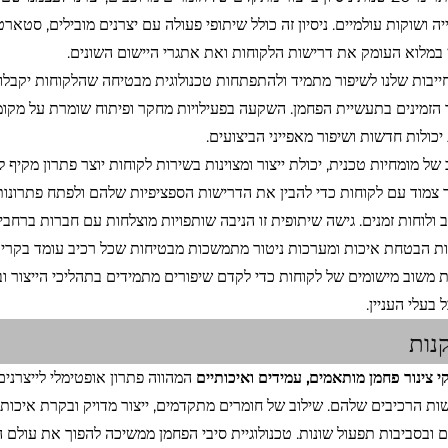
ה ושוקות עולמיים. ניסיון זה כולל שיתופי פעולה עם יצרנים מובילים, סטא
 במלוא העומק את דרישות הלקוחות ואת אתגרי היישום השונים.
יבות שלנו לשיפור מתמיד ולהתפתחות טכנולוגית מבטיחה שהלקוחות יקבלו
 הזמינים בתעשיית הפחמן. השקעה בפעילויות מחקר ופיתוח שומרת על מקומ
יכולות חדשות ושיפור מאפייני הביצועים.
 של מומחיות טכנית, יכולת ייצור ומצוינות בשירות לקוחות יוצר פתרון מקיף
צמוד עם לקוחות כדי להבין את הדרישות הספציפיות שלהם ולפתח פתרונות
 ולוחות זמנים. גישה שיתופית זו הניבה שותפויות מוצלחות עם חברות ברחבי 
ות הבטחת איכות ומערכות ניטור מתמשכות מבטיחות שכל רכיב עומד בקריטרי
ת משוב מישומים של לקוחות כדי לקדם שיפורים מתמידים בתהליכי הייצור וב
 בעלי העניין.
נות
י צינור פחמן מותאמים, עמידים ואיכותיים
המהווה פתרון אופטימלי לייצרני
ות הרכיבים שלהם. שילוב של חומרים מתקדמים, ייצור מדויק ובקרת איכות 
ים ובסביבות תפעול שונות. טכנולוגיית סיבי הפחמן ממשיכה להפוך את עולם 