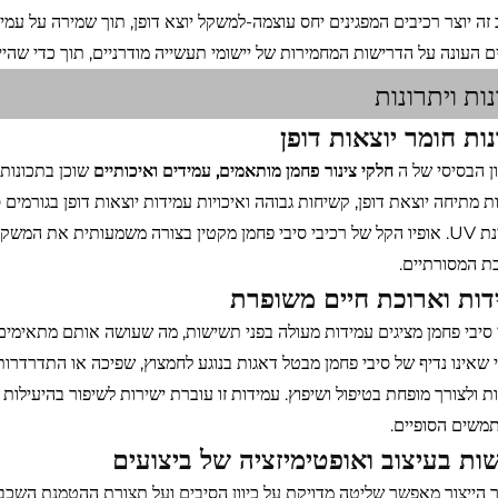
 זה יוצר רכיבים המפגינים יחס עוצמה-למשקל יוצא דופן, תוך שמירה על עמ
ם העונה על הדרישות המחמירות של יישומי תעשייה מודרניים, תוך כדי שהי
ות ויתרונות
ות חומר יוצאות דופן
ן הבסיסי של ה
חלקי צינור פחמן מותאמים, עמידים ואיכותיים
שוכן בתכונות 
ת מתיחה יוצאת דופן, קשיחות גבוהה ואיכויות עמידות יוצאות דופן בגורמים
ולקרינת UV. אופיו הקל של רכיבי סיבי פחמן מקטין בצורה משמעותית את 
 המסורתיים.
דות וארוכת חיים משופרת
 סיבי פחמן מציגים עמידות מעולה בפני תשישות, מה שעושה אותם מתאימים 
 שאינו נדיף של סיבי פחמן מבטל דאגות בנוגע לחמצוץ, שפיכה או התדרדרות
ת ולצורך מופחת בטיפול ושיפוץ. עמידות זו עוברת ישירות לשיפור בהיעילות
שים הסופיים.
ות בעיצוב ואופטימיזציה של ביצועים
 הייצור מאפשר שליטה מדויקת על כיוון הסיבים ועל תצורת ההטמנת השכבות