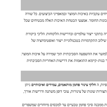
ים עקביות באיכות המוצר ובמאפייני הביצועים. כל שורה
תכונות החומר. אמצעי הבטחת האיכות האלה מבטיחים שכל
כות ניהול איכות שהוכרו בינationally, ומבטיח עמידה בתקני ייצור עולמיים ובדרישות הלקוחות. הליכי ביקורת
לוב התקדמויות בטכנולוגיית ייצור ואופטימיזציה של
ו למזער את ההשפעה הסביבתית תוך שמירה על איכות המוצר.
ור בנות-קיימא התואמות את דרישות האחריות הסביבתית
פיות, ה
חלקי צינור פחמן מותאמים, עמידים ואיכותיים
ניתן
רות שונות של צינורות, עובי דופן משתנה ודרישות אורך,
ת ממבנה סיבי פחמן טבעיים עד למכסים מיוחדים שמשפרים