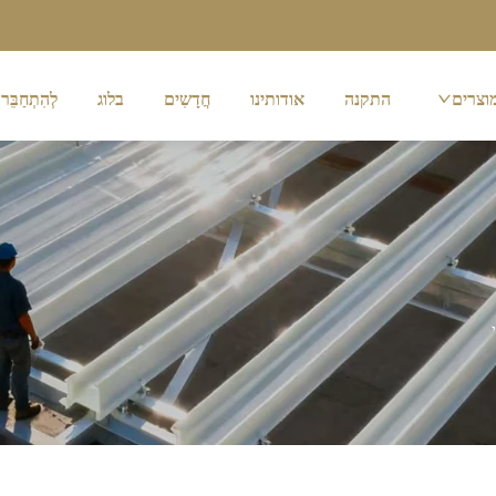
וצרים
התקנה
אודותינו
חֲדָשִים
בלוג
לְהִתְחַבֵּר 