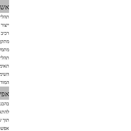
אשר
תהליכ
ייצור
רכיב 
מתמשכ
תהליכ
תאימו
השימו
המודר
אפש
בהבנת
להתאי
תוך ש
אפשרו