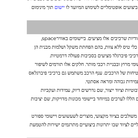
יצועים אופטימליים לשימוש המיועד לו
יישום
תוך מינימום
לחביובי פיברגלד משמשים בתחומים רבים, כאשר כל תעשייה נהנית מתכונות הייחודיות שרכיבים אלו מציעים. ביישומים באווירspace,
ל כלי טיס ללא צוות, בהם הפחתת משקל ושלמות מבנית הן
כיבי פיברגלד מציעים בסביבות פעולה דרמטיות.
ומי מרוץ ובבניית רכבי מותר. חלקים אלו תורמים לשיפור
טיחות של הרכבים. ענף הרכב משתמש גם ברכיבי פיברגלאס
וטיות וציוד ייצור, שם נדרשים דיוק, עמידות ועקביות
הללו לערכים במיוחד ביישומי מכונות מדויקות, שם יציבות
משולבים בציוד מקצועי, מוצרים לשעשועים ויישומי ספורט
יים לציוד שבו יתרונות ביצועיים מתרגמים ישירות להטמעת