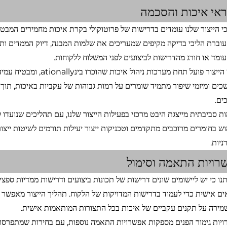
אי איכות והסכמה
י הייצור שלנו עומדים בדרישות של פרוטוקולי בקרת איכות מחמירים המבטיח
 עוברת הליכי בדיקה מקיפים שמעריכים את שלמות המבנה, דיוק הממדים ו
עומד או חורג מהדרישות לביצועים לפני המשלוח ללקוחות.
מתקן הייצור פועל תחת מער
ים ומיזמי שיפור מתמיד שומרים על רמות גבוהות של עקביות באיכות, תוך שי
ים.
ת סביבתית מייצגת היבט מרכזי בפעילות הייצור שלנו, עם תהליכים שנועד
ש בחומרים מרוכבים מתקדמים וטכניקות ייצור יעילות תורמים לשיטות ייצ
ניות.
רויות התאמה וסימול
נו כי יש ליישומים שונים דרישות של תכונות ביצועים ודרישות ממדיות ספצי
ם אישית כדי לעמוד בדרישות המדויקות של הלקוח. תהליך הייצור מאפשר תצו
מירה על תקנים עקביים של איכות בכל התצורות המותאמות אישית.
יות גימור הפנים מספקות אפשרויות התאמה נוספות, עם בחירות שמתפרסו