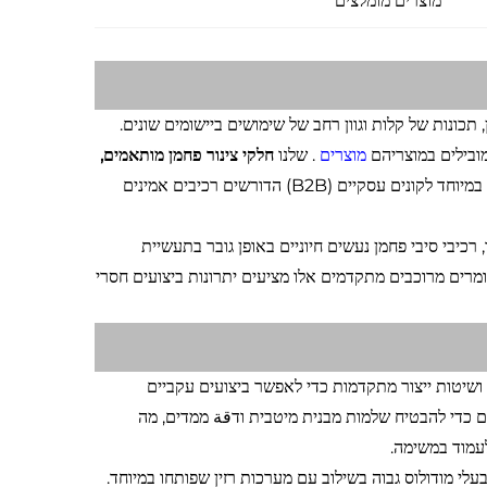
מוצרים מומלצים
ופן, תכונות של קלות וגוון רחב של שימושים ביישומים שונים.
מובילים במוצריהם
מוצרים
. שלנו
חלקי צינור פחמן מותאמים,
מייצג את שיא ההנדסה של חומרים מרוכבים מתקדמים, מעוצב במיוחד לקונים עסקיים (B2B) הדורשים רכיבים אמינים
כיבי סיבי פחמן נעשים חיוניים באופן גובר בתעשיית
 והחלל, הרכב, ציוד ספורט וsectors of industrial equipment. חומרים מרוכבים מתקדמים אלו מציעים יתרונות ביצועים חסרי
ושיטות ייצור מתקדמות כדי לאפשר ביצועים עקביים
ים כדי להבטיח שלמות מבנית מיטבית ודقة ממדים, מה
עמוד במשימה.
לי מודולוס גבוה בשילוב עם מערכות רזין שפותחו במיוחד.