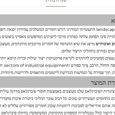
סקירה כללית
א
המ landscape התעשייתי המודרני דורש חומרים המשלבים עמידות יוצאת ד
וגיית סיבי הפחמן עלתה כפתרון מרכזי לייצרנים המחפשים מאפייני ביצועים 
ם ואיכותיים
ועים גבוהים בתהליכי הייצור שלהם.
ענפים ממשיכים להתקדם לקראת פרקטיקות ייצור יעילות וברות קיימא יותר, ר
התעופה
, תוך שמירה על הגמישות הנדרשת ליישומים מותאמים ולדרישות מיוחדות.
רת המוצר
צינורות הפיברגלאס שלנו מעוצבים באמצעות חומרי פיברגלאס מדרגה עילית 
ים בתחומים תעשייתיים שונים. כל רכיב עובר תהליכי ביקורת איכות מחמיר
 אותם אידיאליים לסביבות דרמטיות שבהן חומרים מסורתיים עלולים לא ל
 הייצור כולל טכנולוגיית קומפוזיט מתקדמת, המשתמשת בחיזוקי פיברגלאס בע