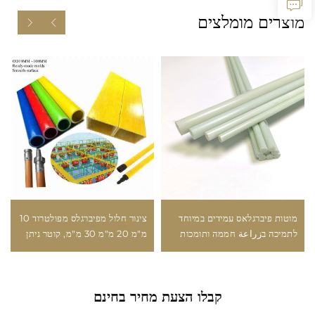
מוצרים מומלצים
מוטות פיברגלאס עמידים במיוחד
צינור חלול מפיברגלס מפולטרוד 10
לתמיכה בزراعة חממה ותומכות
מ"מ 20 מ"מ 30 מ"מ, קוטר ניתן
לטיילת חיצוניות, עמידות מעולה
להתאמה אישית, מחיר נמוך, מוטות
בפני רוח וללחץ
צינור גמישים מפיברגלס מפולטרוד
קבלו הצעת מחיר בחינם