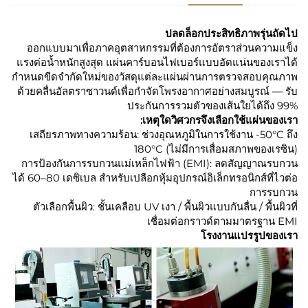
ปลดล็อกประสิทธิภาพรุ่นถัดไป
ออกแบบมาเพื่อภาคอุตสาหกรรมที่ต้องการอัตราส่วนความแข็ง
แรงต่อน้ำหนักสูงสุด แผ่นคาร์บอนไฟเบอร์แบบอัดแน่นของเราได้
กำหนดขีดจำกัดใหม่ของวัสดุแต่ละแผ่นผ่านการตรวจสอบคุณภาพ
ด้วยคลื่นอัลตราซาวนด์เพื่อกำจัดโพรงอากาศอย่างสมบูรณ์ — รับ
ประกันการรวมตัวของเส้นใยได้ถึง 99%
เหตุใดวิศวกรจึงเลือกใช้แผ่นของเรา:
เสถียรภาพทางความร้อน: ช่วงอุณหภูมิในการใช้งาน -50°C ถึง
180°C (ไม่มีการเสื่อมสภาพของเรซิน)
การป้องกันการรบกวนแม่เหล็กไฟฟ้า (EMI): ลดสัญญาณรบกวน
ได้ 60–80 เดซิเบล สำหรับเปลือกหุ้มอุปกรณ์อิเล็กทรอนิกส์ที่ไวต่อ
การรบกวน
ตัวเลือกพื้นผิว: ชั้นเคลือบ UV เงา / พื้นผิวแบบกันลื่น / พื้นผิวที่
เชื่อมต่อกราวด์ตามมาตรฐาน EMI
โรงงานแปรรูปของเรา