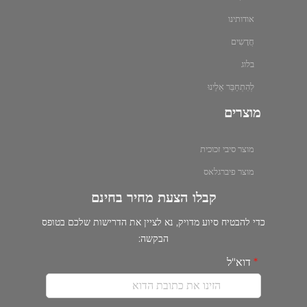
אודותינו
חֲדָשִים
בלוג
לְהִתְחַבֵּר אֵלֵינוּ
מוצרים
מוצר סיבי זכוכית
מוצר פיברגלאס
קבלו הצעת מחיר בחינם
כדי להבטיח סיוע מדויק, נא לציין את הדרישות שלכם בטופס
הבקשה:
דוא"ל