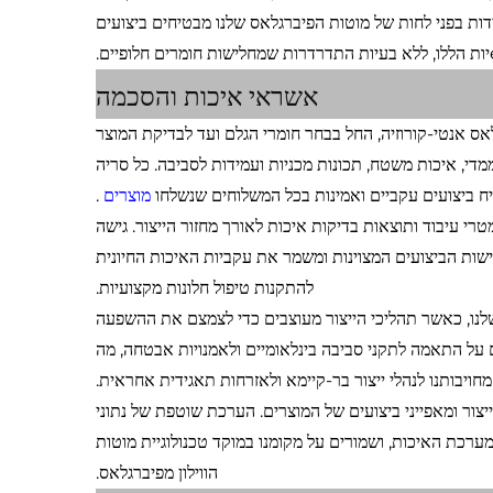
ם קשים במיוחד. היציבות המובנית перед קרינת UV והעמידות בפני לחות של מוטות הפיברגלאס שלנו מבטיחים ביצועים
אשראי איכות והסכמה
אס אנטי-קורוזיה, החל בבחר חומרי הגלם ועד לבדיקת המוצר
ממדי, איכות משטח, תכונות מכניות ועמידות לסביבה. כל סריה
 ביצועים עקביים ואמינות בכל המשלוחים שנשלחו
מוצרים
.
רי עיבוד ותוצאות בדיקות איכות לאורך מחזור הייצור. גישה
ות הביצועים המצוינות ומשמר את עקביות האיכות החיונית
להתקנות טיפול חלונות מקצועיות.
שלנו, כאשר תהליכי הייצור מעוצבים כדי לצמצם את ההשפעה
על התאמה לתקני סביבה בינלאומיים ולאמנויות אבטחה, מה
יבותנו לנהלי ייצור בר-קיימא ולאזרחות תאגידית אחראית.
יצור ומאפייני ביצועים של המוצרים. הערכת שוטפת של נתוני
ערכת האיכות, ושמורים על מקומנו במוקד טכנולוגיית מוטות
הווילון מפיברגלאס.