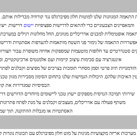
ת התאמה המגוונות שלנו למוטות חלון מפיברגלס נגד קורוזיה מבדילות אות
והמאפיינים הצבעוניים כדי להתאים לדרישות ספציפיות
יישום
דרישות. ייצ
אמה אופטימלית למבנים אדריכליים מגוונים, החל מחלונות רגילים במערכת 
פשרויות התאמה של גימור פני השטח מותאמות להעדפות אסתטיות ודרישות 
ים סטנדרטיים עד חלופות מוטעמות שמספקות אחיזה משופרת עבור תצורות
אינטגרציה עם סכימות עיצוב קיימות ועם אלמנטים ארכיטקטיים, 
הזדמנויות תיוג פרטי וסמן מסחרי תומכות בצרכים של מפיצים וקבלנים לפ
טין האיכות שלהם. היכולות הגמישות שלנו בתחום הסימון מסבירות מגוון טכני
הבסיסיות שמגדירות את קו 
שירותי תמיכה הנדסית מספקים ייעוץ טכני ליישומים מיוחדים הדורשים דרישו
משתף פעולה עם אדריכלים, מעצבים וקבלנים על מנת לפתח פתרונות
האסתטיות או מגבלות ההתקנה, תוך שמיר
מערכות אריזה מקצועיות מגינות על מוט חלון מפיברגלס עם תכונות נוגדות ק