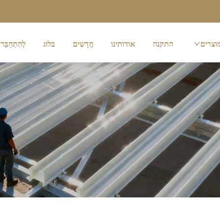
וצרים
התקנה
אודותינו
חֲדָשִים
בלוג
לְהִתְחַבֵּר 