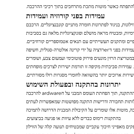
 להתפתח כאשר מוטות מתכת מתרחבים בתוך רכיבי ההרכבה.
עמידות בפני קורוזיה ועמידות
ונות, בניגוד לפתרונות חומרה מתניים קונבנציונליים. הרכבם
ימיות, ומבטיח מראה מושלם ופונקציונליות מלאה גם בסביבות
יתרונות העמידות מתרחבים מעבר לעמידות בסיסית בפני קורוזיה, וכוללים עמידות בפני דегרדציה על ידי קרינה אולטרה-סגולית, חשיפה
 מאיצים מתקדמים למניעת פגיעה מקרינת UV המשולבים במטריצת הרזין מונעים פירוק פוטוכימי ועמעום צבע, ושומרים
מידות סביבתית מקיפה זו תורמת ישירות לצרכים מופחתים
 שירות ארוכים יותר בהשוואה לחומרי מסגרות רולו מסורתיים.
יתרונות בהתקנה ובפעולת השימוש
התכונות הקלות של מבנה סיבי זכוכית מפשטות בצורה משמעותית את הליכי ההתקנה, תוך הפחתת העומס המבני על חardware להרכבה
 עלותות תחבורה ודרישות התקנה מפושטות שמאפשרות לעתים
כה, מוטות אלו שומרים על הקיבולת המבנית הדרושה לתמיכה
בהתקנות רימוס כבדים ללא עיוות או פגיעה בביצועים.
פקים מאפייני חיכוך עקביים שמבטיחים תנועה קלה של הווילון