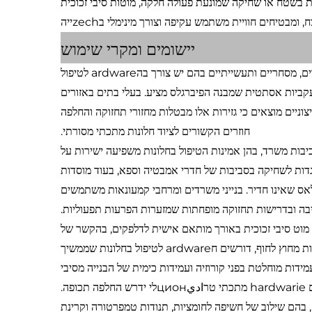
ת בשטח או שחיקה שמונעת פעולה חלקה, מוטות סיבי זכוכית
בטיחים חוויית משתמש עקיפה וצורך מינימלי בzechייה
יישומים ומקרי שימוש
השימוש בגזירות חלונות מפיברגלס אנטי-קורוזיה מתפרש על פני תחומים מגורים, מסחריים ותעשייתיים בהם יש צורך בהardware לטיפול
 עקביות אסתטית שמבנה הפיברגלס מציע. בעלי בתים באזורים
צוניים מוצאים כי גזירות אלו מבטלות מחזורי תחזוקה והחלפה
חוזרים הקשורים לציוד חלונות מתכתי מסורתי.
ביבות משרד, בהן אמינות הטיפול בחלונות משפיעה ישירות על
גדות לשחיקה בסביבות של חדרי אמבטיה וספא, בעוד מוסדות
לאס שאינו חדיר. בנייני משרדים ומרחבי קמעונאות משתמשים
ה ובדרישות תחזוקה מופחתות שמזערות הפרעות תפעוליות.
יים וימיים מדגימים את היכולות האקCEPTIONליות של מוט סיבי זכוכית באורך מותאם אישית לדלפקים, בהקשר של
עמידות בסביבה. מתקני ייצור עם אטמוספירות קורוזיביות, התקנות ימיות ومنשאות מחוץ לחוף, דורשים חardware לטיפול בחלונות שממשיך
ידות מוחלטת בפני קורוזיה ועמידות כימית של הבנייה מסיבי
ה.
, בהם שילוב של חשיפה לחומציות, תנודות טמפרטורה וקרינת