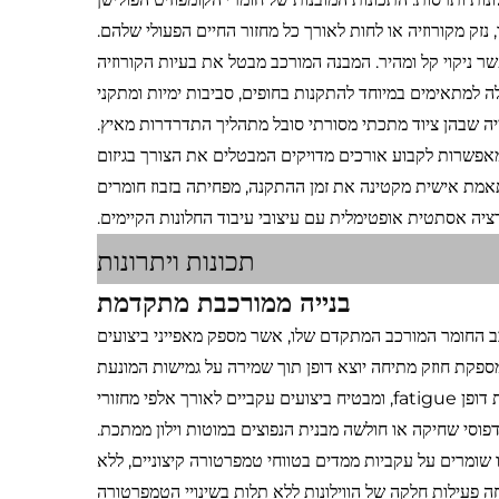
נזק מקורוזיה או לחות לאורך כל מחזור החיים הפעולי שלהם.
 ניקוי קל ומהיר. המבנה המורכב מבטל את בעיות הקורוזיה
ה למתאימים במיוחד להתקנות בחופים, סביבות ימיות ומתקני
ה שבהן ציוד מתכתי מסורתי סובל מתהליך התדרדרות מאיץ.
מאפשרות לקבוע אורכים מדויקים המבטלים את הצורך בגיזום
תאמת אישית מקטינה את זמן ההתקנה, מפחיתה בזבוז חומרים
ציה אסתטית אופטימלית עם עיצובי עיבוד החלונות הקיימים.
תכונות ויתרונות
בנייה ממורכבת מתקדמת
רכב החומר המורכב המתקדם שלו, אשר מספק מאפייני ביצועים
ספקת חוזק מתיחה יוצא דופן תוך שמירה על גמישות המונעת
סדקים עקב מתח בתנאי עומס דינמיים. מבנה מורכב זה מציג עמידות יוצאת דופן fatigue, ומבטיח ביצועים עקביים לאורך אלפי מחזורי
דפוסי שחיקה או חולשה מבנית הנפוצים במוטות וילון ממתכת.
לו שומרים על עקביות ממדים בטווחי טמפרטורה קיצוניים, ללא
ה פעילות חלקה של הווילונות ללא תלות בשינויי הטמפרטורה