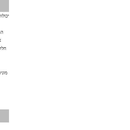
יכולו
הת
א
חלק
מוני