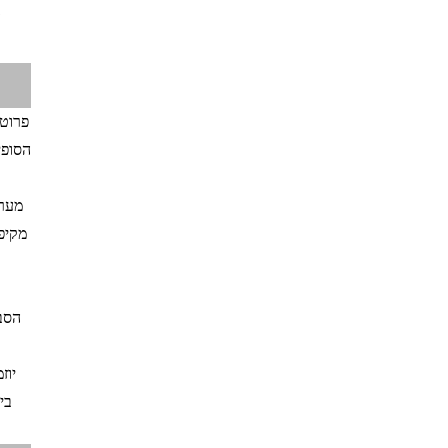
פרוטו
הסופי
מערכ
מקיפ
הסבי
יוז
בי