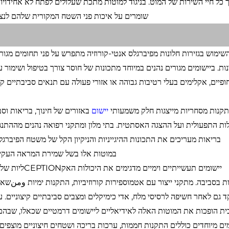
 כל חיי השירות של המוט. בניגוד למוטות מתכת שעלולים לפתח לא אחידויו
שומרים על איכות פני השטח המקורית שלהם לנצח, ומ
ות. ביישומים מגורים נהנים במיוחד מתכונות של חוסר צורך בטיפול ושימור
ופיים, אקלימים בעלי רטיבות גבוהה או אזורי פעולה עם תנאים סביבתיים קי
קנות מסחריות מייצגות חלק משמעותי
יישום
באזורים של חינוך, בריאות וס
ות התפעולית ועל ההצגה האסתטית. בתי מלון ומתקני רפואה נהנים מההתנ
בריאות מעריכים את התכונות ההיגייניות והניקיון הקל של משטח הפיברג
במוטות אלו בשל שמירת המראה העקיב
יישומים תעשיית
 גם לאחר חשיפה לרסיסי מלח, אדי כימיקלים ומצבים סביבתיים קיצוניים. עמ
ת הופכות את המוטות האלה לאידיאליים ליישומים דרמטיים שכאלו, שבהם hardwarie מתכתי טרاديционלי ידרש החלפה תכופ
ים מיוחדים כוללים התקנות חממות, ערכות בריכה ושטחים חיצוניים מוצפים