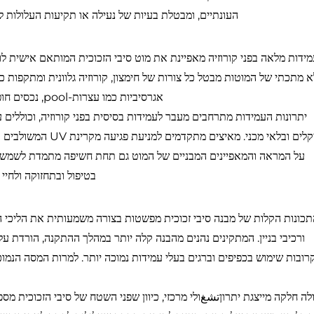
העונתיים, ומבטלת בעיות של נעילה או תקיעות העלולות
ידות מלאה בפני קורוזיה מאפיינת את מוט סיבי הזכוכית המותאם אישית לוויל
 מתכתי של המוטות מבטל כל צורות של חימצון, קורוזיה גלוונית ומתקפות כ
אגרסיביות כמו עצרות-pool, נכסים חופיים ומתקנים תעשייתיים עם תנאים אטמוספריים קורוזיביים.
לכימיקלים ובלאי מכני.
על המראה והמאפיינים המבניים של המוט גם תחת חשיפה מתמדת לשמש. ע
בטיפול ובתחזוקה ולחיי
ורכיבי בניין. המתקינים נהנים מהבנה קלה יותר במהלך ההתקנה, הורדת
רובות שימוש בכפיפים וברגים בעלי עמידות נמוכה יותר. למרות המסה הנמו
לה חלקה מייצגת יתרוןتشغולי מרכזי, כיוון שפני השטח של סיבי הזכוכית מס