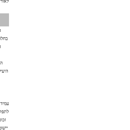
לאורך
בחלונ
ח
הת
היעיל
לתפקד
זכוכי
יישומ