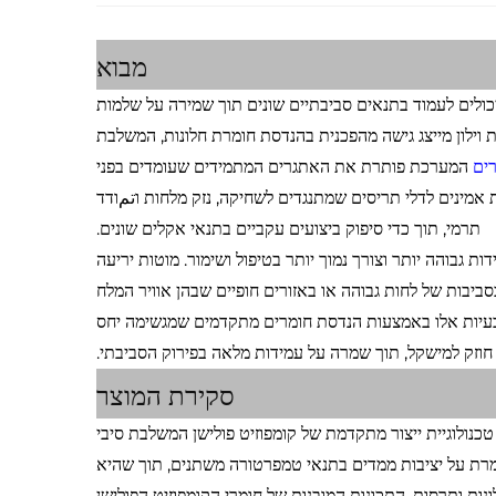
מבוא
יכולים לעמוד בתנאים סביבתיים שונים תוך שמירה על שלמות
 וילון מייצג גישה מהפכנית בהנדסת חומרת חלונות, המשלבת
רים
המערכת פותרת את האתגרים המתמידים שעומדים בפני
 אמינים לדלי תריסים שמתנגדים לשחיקה, נזק מלחות וتمודד
תרמי, תוך כדי סיפוק ביצועים עקביים בתנאי אקלים שונים.
ת גבוהה יותר וצורך נמוך יותר בטיפול ושימור. מוטות יריעה
ביבות של לחות גבוהה או באזורים חופיים שבהן אוויר המלח
בעיות אלו באמצעות הנדסת חומרים מתקדמים שמגשימה יחס
 חוזק למישקל, תוך שמרה על עמידות מלאה בפירוק הסביבתי.
סקירת המוצר
 טכנולוגיית ייצור מתקדמת של קומפוזיט פולישן המשלבת סיבי
ומרת על יציבות ממדים בתנאי טמפרטורה משתנים, תוך שהיא
ות ותרסות. התכונות המובנות של חומרי הקומפוזיט הפולישן