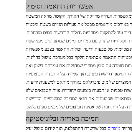
אפשרויות התאמה וסימול
ם, ומאפשרות הגדרה מדויקת של האורך, הקוטר, מראה המשטח
ור באורכים מותאמים מבטל את פעולות הגיזום בשטח ומבטיח
דיור ועד להתקנות מסחריות גדולות הדורשות פסים מורחבים.
תפקודיות שונות, עם גימורים זמינים שמתפרסים מפני שטח
 מסוימות של טבעות יריעה. יכולות התאמה בצבע מאפשרות
ומבטיחות התאמה אסתטית חלקה בכל מערכת טיפול בחלונות.
תרונות חומרה עם סימן מסחרי שמחזקים את עמדתם בשוק ואת
קות סימון ודרישות עיצוב, תוך שמירה על התכונות הביצועיות
המוצרים של מוט פיברגלאס באורך מותאם למשענות יריעות.
ת טכניות או תכונות ביצועים ייחודיות. צוות הטכנאים שלנו
 מותאמים שפוענחים את תנאי הסביבה הספציפיים, הדרישות
ה על היתרונות של אמינות וביצועים של מבנים מפיברגלאס.
תמיכה באריזה ובלוגיסטיקה
ורוזיה
מוצרים
בכל שרשרת ההתפלגות, תוך קידום טיפול יעיל