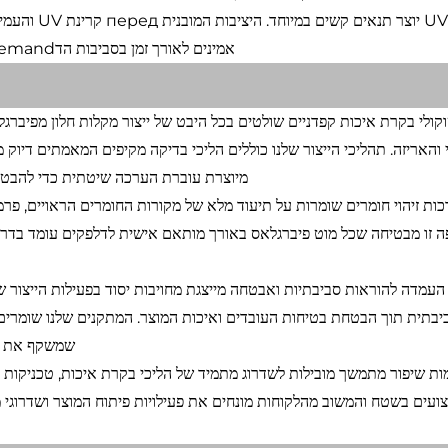
UV יוצר תנאי
אמינים לאורך זמן בסביבות הדemandיות הללו, ללא בעיות התדרדרות שמחלישות חומרים חלופיים.
קולי בקרת איכות קפדניים שולטים בכל היבט של ייצור מקלות חלון מפיברגל
 והאריזה. תהליכי הייצור שלנו כוללים הליכי בדיקה מקיפים המאמתים דיוק 
מיוצרת עוברת הערכה שיטתית כדי להבטיח
ות זיהוי חומרים שומרות על תיעוד מלא של מקורות החומרים הראויים, פרמט
ה זו מבטיחה שכל מוט פיברגלאס באורך מותאם אישית לדלפקים עומד בדריש
העמדה להוראות סביבתיות ואבטחה מייצגת מחויבות יסוד בפעילות הייצור 
בתית תוך הבטחת בטיחות העובדים ואיכות המוצר. המתקנים שלנו שומרים 
שמשקף את מחו
מות שיפור מתמשך מובילות לשדרוג מתמיד של הליכי בקרת איכות, טכניקות י
צועים בשטח והמשוב מהלקוחות מונחים את פעילויות פיתוח המוצר ושדרוגי מ