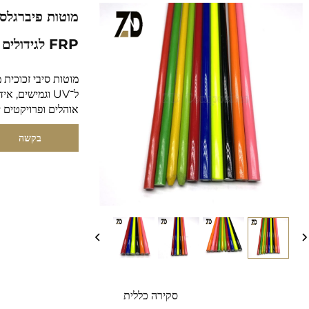
מוטות פיברגלס 
FRP לגידולים / עפיפונים / ידיעות
מוטות סיבי זכוכית 
ל־UV וגמישים,
אוהלים ופרויקטים יד
בקשה
סקירה כללית