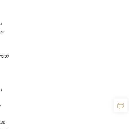
עמ
הלא
ק
פעו