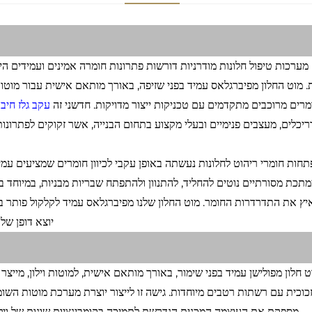
מערכות טיפול חלונות מודרניות דורשות פתרונות חומרה אמינים ועמידים ה
. מוט החלון מפיברגלאס עמיד בפני שזיפה, באורך מותאם אישית עבור מוטות
מרים מרוכבים מתקדמים עם טכניקות ייצור מדויקות. חדשני זה
עקב גלז חיב
יכלים, מעצבים פנימיים ובעלי מקצוע בתחום הבנייה, אשר זקוקים לפתרונות
חות חומרי ריהוט לחלונות נעשתה באופן עקבי לכיוון חומרים שמציעים עמידו
תכת מסורתיים נוטים להחליד, להתנוון ולהתפתח שבריות מבניות, במיוחד בס
יץ את התדרדרות החומר. מוט החלון שלנו מפיברגלאס עמיד לקלקול פותר 
יוצא דופן של
ט חלון מפולישן עמיד בפני שימור, באורך מותאם אישית, למוטות וילון, מייצר
כוכית עם רשתות רטבים מיוחדות. גישה זו לייצור יוצרת מערכת מוטות הש
מספקת את העוצמה המכנית הנדרשת לתמיכה בקומבינציות שונות של וילונ