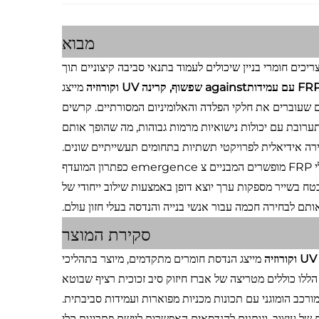
מבוא
ים צריכים חומרי בניין שיכולים לעמוד בתנאי סביבה קיצוניים תוך
מייצג
ם שעוברים את חלקי הפלדה והאלומיניום המסורתיים. קרשים
ערובת עם יכולות נישואיות מרמות גבוהות, מה שהופך אותם
רה אידיאלית לפרויקטי תשתיות בתחומים תעשייתיים שונים.
ככל ש תעשיות מעדיפות בהדרגה קיימות ויעילות עלות ארוכת טווח, פרופילי FRP מופשרים המבניים צ emergence כפתרון המועדף
בטח בשייר מספקות ערך יוצא דופן באמצעות שילוב ייחודי של
ותם לבחירה חכמה עבור אנשי בנייה והנדסה בעלי חזון עולם.
סקירת המוצר
מייצג הנדסת חומרים מתקדמים, מיוצר בתהליכי
ו כוללים מטריצה ​​של אברז חיזוק סיב זכוכית רציף שבוטא
ורכב הומוגני עם תכונות מכניות מפוארות ועמידות סביבתית.
ן ביישומים של עיצוב, ונותנים להנדסאים האפשרות ליישם פתרונות קלי