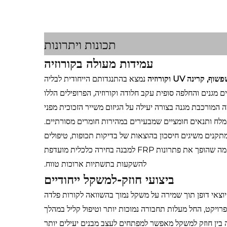
תכונות ויתרונות
עמידות מעולה בקורוזיה
נמצא בהתנגדותם הייחודית לבליה
ם מגנים והחלפה סופית עקב חלודה וקורוזיה, הפרופילים הללו
מורכבת מגנה בצורה יעילה על הגיזום משייר הזכוכית מפני
 מלח ותנאים חומציים שמבעירים במהירות חומרים מסורתיים.
המתקנים משיגים חיסכון בהוצאות של בדיקות תכופות, טיפולים
שטحيים והחלפה מוקדמת של רכיבים. התועלת הכספית מצטברת עם הזמן, מה שהופך את פתרונות FRP למבנה בחירה כלכלית מועדפת
להשקעות בתשתיות ארוכות טווח.
ביצועי חוזק-למשקל ייחודיים
וצאי דופן תוך שמירה על משקל נמוך בהשוואה לקורות פלדה
ויקט, החל מעלות תחבורה נמוכות יותר וטיפול קליל במהלך
וה בין חוזק למשקל מאפשר למפתחים לעצב מבנים יעילים יותר