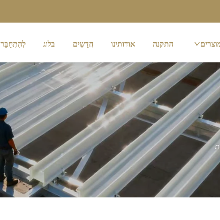
וצרים
התקנה
אודותינו
חֲדָשִים
בלוג
לְהִתְחַבֵּר 
ת