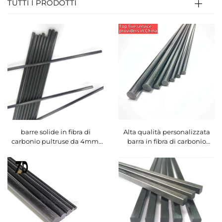
TUTTI I PRODOTTI
barre solide in fibra di
Alta qualità personalizzata
carbonio pultruse da 4mm,
barra in fibra di carbonio
4,5mm, 5mm, 5,5mm, 6mm
pultrusa, barra solida CFRP,
per pettini elettrici
prodotto in carbonio di alta
raccoglitori di olive
qualità per la raccolta delle
olive