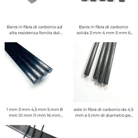
Barra in fibra di carbonio ad
Barra in fibra di carbonio
alta resistenza fornita dal
solida 3 mm 4 mm 5 mm 6
produttore, lunghezze
mm 8 mm 9 mm 9,5 mm 10
personalizzabili
mm 12 mm 12,7 mm
1 mm 3 mm 4,5 mm 5 mm 8
aste in fibra di carbonio da 4,5
mm 10 mm 11 mm 16 mm
mm e 5 mm di diametro per
Barra flessibile in CFRP Barra
raccoglitori di olive
rotonda in fibra di carbonio
solida