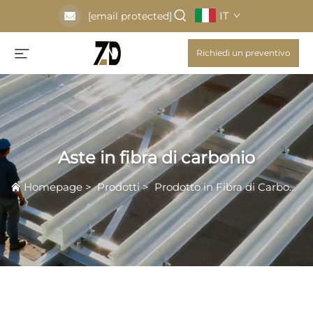
IT
[email protected]
Richiedi un preventivo
Aste in fibra di carbonio
Homepage
>
Prodotti
>
Prodotto in Fibra di Carbonio