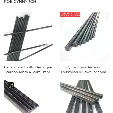
POB CYNNYRCH
bariau caled pultruded o giâr
Cynhyrchion Personoli
carbon 4mm 4.5mm 5mm
Pwlsroliad o Ddŵr Cacennau
5.5mm 6mm ar gyfer
Carbon Caled Cacennau
cwmniagoedd byddin trywyd
CFRP Caled ar gyfer Haul
electroneg er mwyn casglu
Olwg - Cynnyrch Carbon o
olives
Ansawdd Uchel