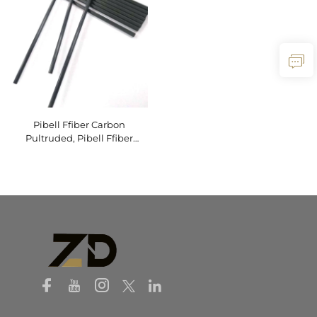
Pibell Ffiber Carbon
Pultruded, Pibell Ffiber
Carbon ar Gael yn ôl
Argyfwng ar gyfer Dyfeisiau
Meddygol