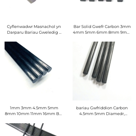
Cyflenwadwr Masnachol yn
Bar Solid Gwefr Carbon 3mm
Darparu Bariau Gweledig o
4mm 5mm 6mm 8mm 9mm
Firgawn Cârbon o Bellter
9.5mm 10mm 12mm 12.7mm
Amlaethol, Cryfder Uchel
1mm 3mm 4.5mm 5mm
bariau Gwfriddion Carbon
8mm 10mm 11mm 16mm Bar
4.5mm 5mm Diamedr,
CFRP Solid Penderfynol Bar
Bastunnoedd Gwfriddion
Donllennol Gwefr Carbon
Carbon ar gyfer Casglwyr
Oliva