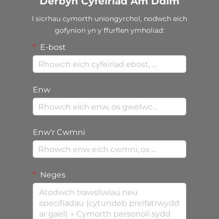
Derbyn Cyfeiriad Am Ddim
I sicrhau cymorth uniongyrchol, nodwch eich
gofynion yn y ffurflen ymholiad:
E-bost
Enw
Enw'r Cwmni
Neges