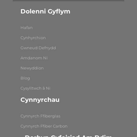
Dolenni Gyflym
Hafan
Cynhyrchion
Gwneud Defnydd
Amdanom Ni
Newyddion
Blog
Cysylltwch â Ni
Cynnyrchau
Cynnyrch Ffiberglas
Cynnyrch Ffiber Carbon