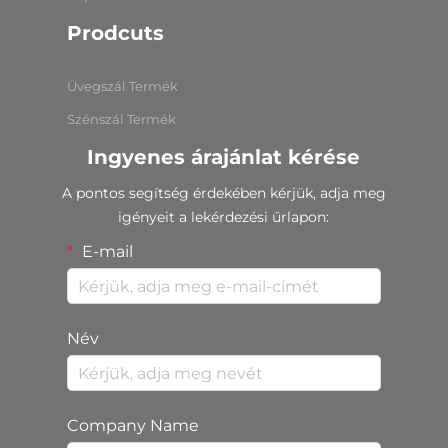
Prodcuts
Üvegszál Termék
Szénszál Termék
Ingyenes árajánlat kérése
A pontos segítség érdekében kérjük, adja meg
igényeit a lekérdezési űrlapon:
E-mail
Név
Company Name