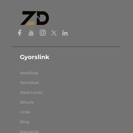
Gyorslink
Kezdőlap
Termékek
Alkalmazás
Rólunk
Hírek
Blog
Kapcsolat