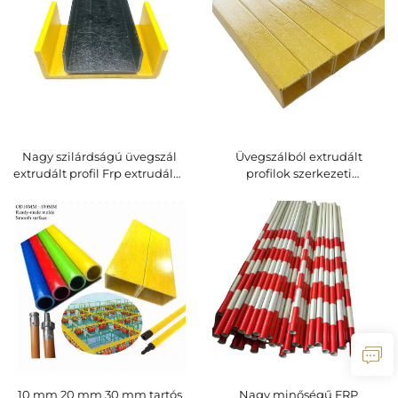
Nagy szilárdságú üvegszál
Üvegszálból extrudált
extrudált profil Frp extrudálás
profilok szerkezeti
FRP gerendák
négyzetcsövek üreges FRP
csövek sárga kompozit
üvegszál profil
10 mm 20 mm 30 mm tartós
Nagy minőségű FRP