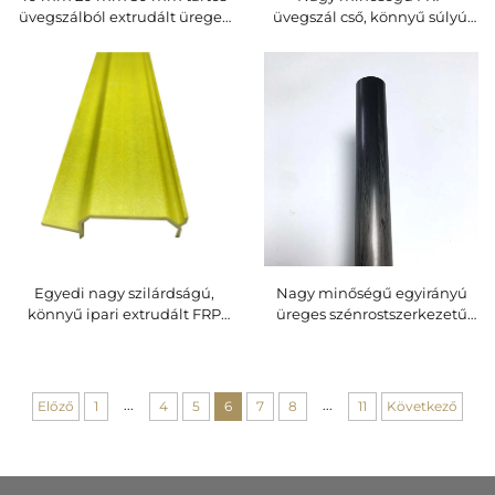
üvegszálból extrudált üreges
üvegszál cső, könnyű súlyú,
cső testreszabható átmérő
tartós, nagy szilárdságú, sima
alacsony ár rugalmas
felületű, közúti jelzőkhez,
extrudált üvegszál csövek rúd
építőipari és ipari
alkalmazásokhoz
Egyedi nagy szilárdságú,
Nagy minőségű egyirányú
könnyű ipari extrudált FRP
üreges szénrostszerkezetű
profil, közvetlen gyári
cső sportalkalmazásokhoz,
forgácsolási szolgáltatással
szénrodszál gyári áron
...
...
Előző
1
4
5
6
7
8
11
Következő