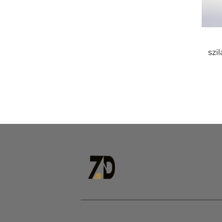
szi
e