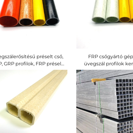
gszálerősítésű préselt cső,
FRP csőgyártó gé
, GRP profilok, FRP préselt
üvegszál profilok ke
cső