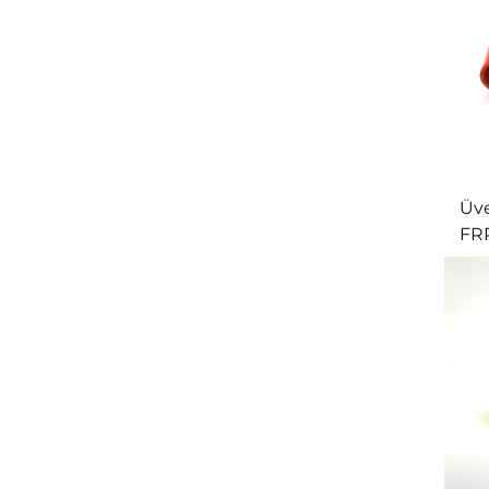
Üve
FRP