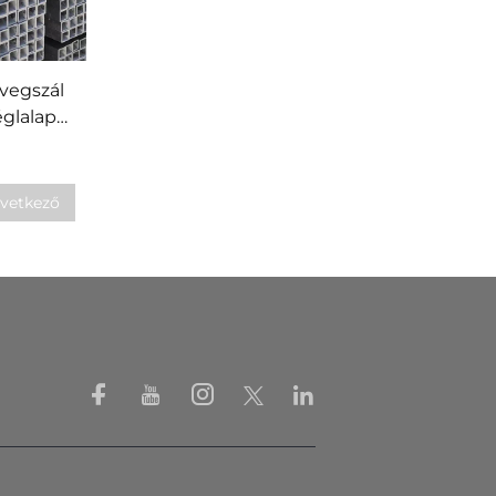
vegszál
églalap
vetkező