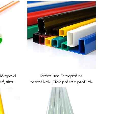
ló epoxi
Prémium üvegszálas
ső, sima
termékek, FRP préselt profilok
rdságú,
ény
hoz