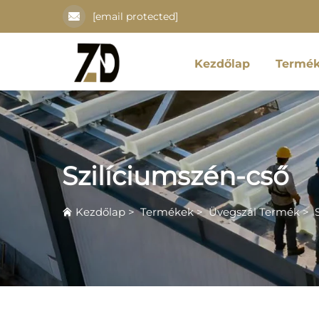
[email protected]
Kezdőlap
Termé
Szilíciumszén-cső
Kezdőlap
>
Termékek
>
Üvegszál Termék
>