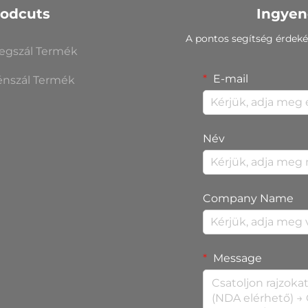
rodcuts
Ingyen
A pontos segítség érdeké
egszál Termék
E-mail
énszál Termék
Név
Company Name
Message