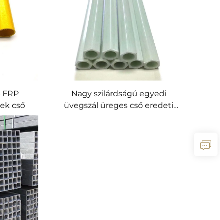
p FRP
Nagy szilárdságú egyedi
rek cső
üvegszál üreges cső eredeti
színben, nagy teljesítményű
FRP cső