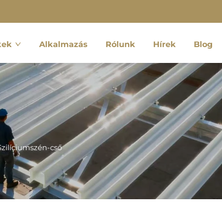
kek
Alkalmazás
Rólunk
Hírek
Blog
Szilíciumszén-cső