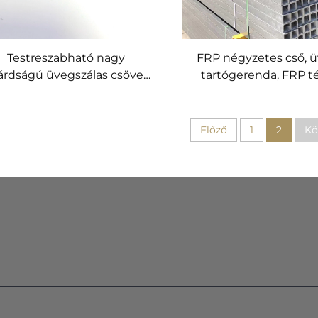
Testreszabható nagy
FRP négyzetes cső, ü
lárdságú üvegszálas csövek,
tartógerenda, FRP t
rősek és tartósak többféle
alakú cső
alkalmazási területre
Előző
1
2
Kö