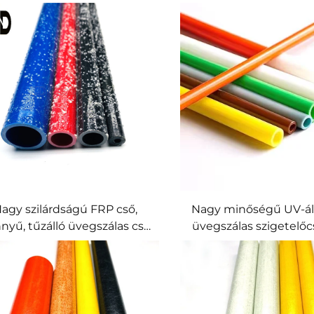
agy szilárdságú FRP cső,
Nagy minőségű UV-ál
nyű, tűzálló üvegszálas cső
üvegszálas szigetelőc
mokfúvással növénytartó
felületű, nagy szilá
támaszhoz
tekercselt öntv
faalkalmazások