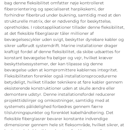
bag denne fleksibilitet omfatter nøje kontrolleret
fiberorientering og specialiseret harpikskemi, der
forhindrer fiberbrud under bukning, samtidig med at den
strukturelle matrix, der er nødvendig for beskyttelse,
opretholdes. I robotapplikationer tillader denne fleksibilitet,
at det fleksible fiberglasrør tåler millioner af
bevægelsescykler uden svigt, beskytter dyrebare kabler og
sikrer uafbrudt systemdrift. Marine installationer drager
kraftigt fordel af denne fleksibilitet, da skibe udsættes for
konstant bevægelse fra bølger og vejr, hvilket kræver
beskyttelsessystemer, der kan tilpasse sig denne
bevægelse uden at kompromittere kablernes integritet.
Fleksibiliteten forenkler også installationsprocedurerne
betydeligt, hvilket tillader teknikere at føre kabler gennem
eksisterende konstruktioner uden at skulle ændre eller
demontere udstyr. Denne installationsfordel reducerer
projekttidslinjer og omkostninger, samtidig med at
systemets pålidelighed forbedres gennem færre
tilslutningspunkter og forenklet kabelhåndtering. Det
fleksible fiberglasrør bevarer konstante indvendige
dimensioner gennem hele sit fleksområde, hvilket sikrer, at