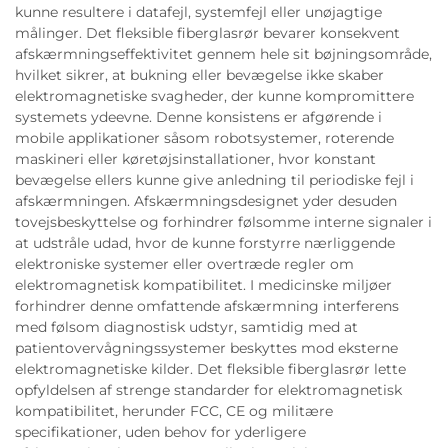
kunne resultere i datafejl, systemfejl eller unøjagtige
målinger. Det fleksible fiberglasrør bevarer konsekvent
afskærmningseffektivitet gennem hele sit bøjningsområde,
hvilket sikrer, at bukning eller bevægelse ikke skaber
elektromagnetiske svagheder, der kunne kompromittere
systemets ydeevne. Denne konsistens er afgørende i
mobile applikationer såsom robotsystemer, roterende
maskineri eller køretøjsinstallationer, hvor konstant
bevægelse ellers kunne give anledning til periodiske fejl i
afskærmningen. Afskærmningsdesignet yder desuden
tovejsbeskyttelse og forhindrer følsomme interne signaler i
at udstråle udad, hvor de kunne forstyrre nærliggende
elektroniske systemer eller overtræde regler om
elektromagnetisk kompatibilitet. I medicinske miljøer
forhindrer denne omfattende afskærmning interferens
med følsom diagnostisk udstyr, samtidig med at
patientovervågningssystemer beskyttes mod eksterne
elektromagnetiske kilder. Det fleksible fiberglasrør lette
opfyldelsen af strenge standarder for elektromagnetisk
kompatibilitet, herunder FCC, CE og militære
specifikationer, uden behov for yderligere