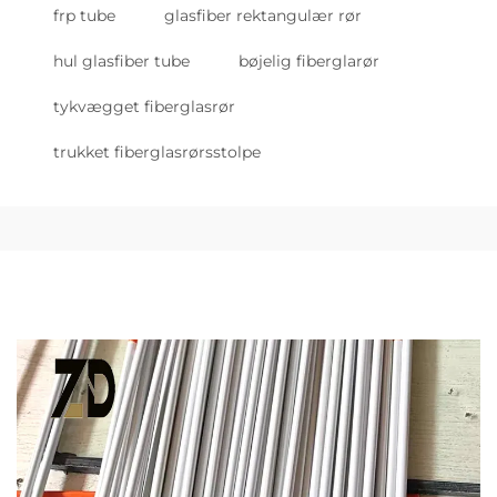
frp tube
glasfiber rektangulær rør
hul glasfiber tube
bøjelig fiberglarør
tykvægget fiberglasrør
trukket fiberglasrørsstolpe