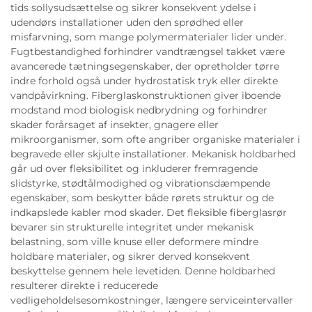
tids sollysudsættelse og sikrer konsekvent ydelse i
udendørs installationer uden den sprødhed eller
misfarvning, som mange polymermaterialer lider under.
Fugtbestandighed forhindrer vandtrængsel takket være
avancerede tætningsegenskaber, der opretholder tørre
indre forhold også under hydrostatisk tryk eller direkte
vandpåvirkning. Fiberglaskonstruktionen giver iboende
modstand mod biologisk nedbrydning og forhindrer
skader forårsaget af insekter, gnagere eller
mikroorganismer, som ofte angriber organiske materialer i
begravede eller skjulte installationer. Mekanisk holdbarhed
går ud over fleksibilitet og inkluderer fremragende
slidstyrke, stødtålmodighed og vibrationsdæmpende
egenskaber, som beskytter både rørets struktur og de
indkapslede kabler mod skader. Det fleksible fiberglasrør
bevarer sin strukturelle integritet under mekanisk
belastning, som ville knuse eller deformere mindre
holdbare materialer, og sikrer derved konsekvent
beskyttelse gennem hele levetiden. Denne holdbarhed
resulterer direkte i reducerede
vedligeholdelsesomkostninger, længere serviceintervaller