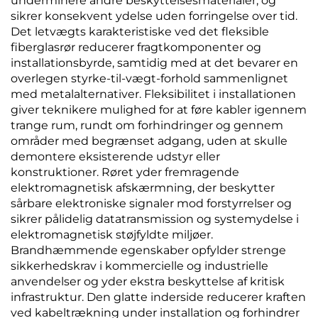
underminere andre beskyttelsesmaterialer, og
sikrer konsekvent ydelse uden forringelse over tid.
Det letvægts karakteristiske ved det fleksible
fiberglasrør reducerer fragtkomponenter og
installationsbyrde, samtidig med at det bevarer en
overlegen styrke-til-vægt-forhold sammenlignet
med metalalternativer. Fleksibilitet i installationen
giver teknikere mulighed for at føre kabler igennem
trange rum, rundt om forhindringer og gennem
områder med begrænset adgang, uden at skulle
demontere eksisterende udstyr eller
konstruktioner. Røret yder fremragende
elektromagnetisk afskærmning, der beskytter
sårbare elektroniske signaler mod forstyrrelser og
sikrer pålidelig datatransmission og systemydelse i
elektromagnetisk støjfyldte miljøer.
Brandhæmmende egenskaber opfylder strenge
sikkerhedskrav i kommercielle og industrielle
anvendelser og yder ekstra beskyttelse af kritisk
infrastruktur. Den glatte inderside reducerer kraften
ved kabeltrækning under installation og forhindrer