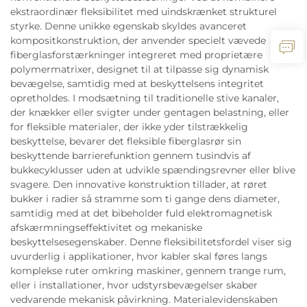
ekstraordinær fleksibilitet med uindskrænket strukturel
styrke. Denne unikke egenskab skyldes avanceret
kompositkonstruktion, der anvender specielt vævede
fiberglasforstærkninger integreret med proprietære
polymermatrixer, designet til at tilpasse sig dynamisk
bevægelse, samtidig med at beskyttelsens integritet
opretholdes. I modsætning til traditionelle stive kanaler,
der knækker eller svigter under gentagen belastning, eller
for fleksible materialer, der ikke yder tilstrækkelig
beskyttelse, bevarer det fleksible fiberglasrør sin
beskyttende barrierefunktion gennem tusindvis af
bukkecyklusser uden at udvikle spændingsrevner eller blive
svagere. Den innovative konstruktion tillader, at røret
bukker i radier så stramme som ti gange dens diameter,
samtidig med at det bibeholder fuld elektromagnetisk
afskærmningseffektivitet og mekaniske
beskyttelsesegenskaber. Denne fleksibilitetsfordel viser sig
uvurderlig i applikationer, hvor kabler skal føres langs
komplekse ruter omkring maskiner, gennem trange rum,
eller i installationer, hvor udstyrsbevægelser skaber
vedvarende mekanisk påvirkning. Materialevidenskaben