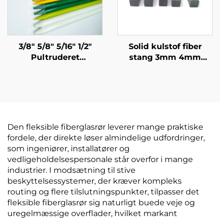
3/8" 5/8" 5/16" 1/2"
Solid kulstof fiber
Pultruderet
stang 3mm 4mm
fiberglasrør Pæl
5mm 6mm 8mm 9mm
Træpæl med polyester
9,5mm 10mm 12mm
sløring Holder i 20 år
12,7mm
eller mere
Den fleksible fiberglasrør leverer mange praktiske
fordele, der direkte løser almindelige udfordringer,
som ingeniører, installatører og
vedligeholdelsespersonale står overfor i mange
industrier. I modsætning til stive
beskyttelsessystemer, der kræver kompleks
routing og flere tilslutningspunkter, tilpasser det
fleksible fiberglasrør sig naturligt buede veje og
uregelmæssige overflader, hvilket markant