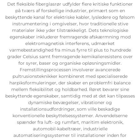
Det fleksible fiberglasrør udfylder flere kritiske funktioner
på tværs af forskellige industrier, primært som en
beskyttende kanal for elektriske kabler, lysledere og følsom
instrumentering i omgivelser, hvor traditionelle stive
materialer ikke yder tilstrækkeligt. Dets teknologiske
egenskaber inkluderer fremragende afskærmning mod
elektromagnetisk interferens, udmærket
varmebestandighed fra minus fyrre til plus to hundrede
grader Celsius samt fremragende kemikalieresistens over
for syrer, baser og organiske opløsningsmidler.
Fremstillingsprocessen involverer avancerede
pultrusionsteknikker kombineret med specialiserede
harpiksformuleringer, der skaber en problemfri balance
mellem fleksibilitet og holdbarhed. Røret bevarer sine
beskyttende egenskaber, samtidig med at det kan tilpasses
dynamiske bevægelser, vibrationer og
installationsudfordringer, som ville beskadige
konventionelle beskyttelsessystemer. Anvendelserne
spænder fra luft- og rumfart, maritim elektronik,
automobil-kabeltræer, industrielle
automatiseringssystemer til installationer inden for