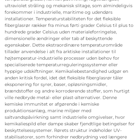
ultraviolet stråling og mekanisk slitage, som almindeligvis
forekommer i industrielle, maritime og udendørs
installationer. Temperaturstabiliteten for det fleksible
fiberglasrør rækker fra minus førti grader Celsius til plus to
hundrede grader Celsius uden materialeforringelse,
dimensionelle ændringer eller tab af beskyttende
egenskaber. Dette ekstraordinære temperaturområde
tillader anvendelse i alt fra arktiske installationer til
højtemperatur-industrielle processer uden behov for
specialiserede temperaturreguleringssystemer eller
hyppige udskiftninger. Kemikaliebestandighed udgør en
anden kritisk fordel, idet det fleksible fiberglasrør tåler
eksponering for syrer, baser, opløsningsmidler,
brændstoffer og andre korroderende stoffer, som hurtigt
ville nedbryde metal- eller plast-alternativer. Denne
kemiske immunitet er afgørende i kemiske
produktionsanlæg, marine miljøer med
saltvandspåvirkning samt industrielle omgivelser, hvor
kemikaliespild eller dampe skaber fjendtlige betingelser for
beskyttelsessystemer. Rørets struktur indeholder UV-
stabilisatorer, som forhindrer nedbrydning ved længere