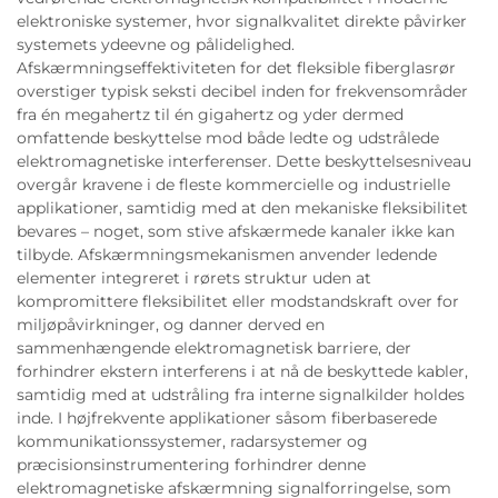
elektroniske systemer, hvor signalkvalitet direkte påvirker
systemets ydeevne og pålidelighed.
Afskærmningseffektiviteten for det fleksible fiberglasrør
overstiger typisk seksti decibel inden for frekvensområder
fra én megahertz til én gigahertz og yder dermed
omfattende beskyttelse mod både ledte og udstrålede
elektromagnetiske interferenser. Dette beskyttelsesniveau
overgår kravene i de fleste kommercielle og industrielle
applikationer, samtidig med at den mekaniske fleksibilitet
bevares – noget, som stive afskærmede kanaler ikke kan
tilbyde. Afskærmningsmekanismen anvender ledende
elementer integreret i rørets struktur uden at
kompromittere fleksibilitet eller modstandskraft over for
miljøpåvirkninger, og danner derved en
sammenhængende elektromagnetisk barriere, der
forhindrer ekstern interferens i at nå de beskyttede kabler,
samtidig med at udstråling fra interne signalkilder holdes
inde. I højfrekvente applikationer såsom fiberbaserede
kommunikationssystemer, radarsystemer og
præcisionsinstrumentering forhindrer denne
elektromagnetiske afskærmning signalforringelse, som