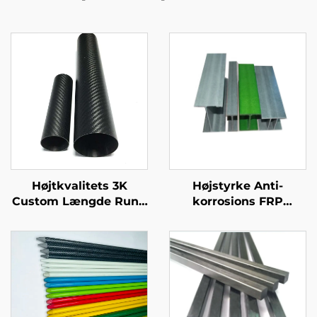
Højtkvalitets 3K
Højstyrke Anti-
Custom Længde Rund
korrosions FRP
Kulfiber Rør Premium
Bjælker Høj kvalitet
Custom Kulfiber Rør
Fiberglas Produkter til
byggeri