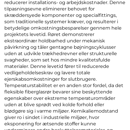
reducerer installations- og arbejdskostnader. Denne
tilpasningsevne eliminerer behovet for
skræddersyede komponenter og specialfittings,
som traditionelle systemer kræver, og resulterer i
betydelige omkostningsbesparelser gennem hele
projektets levetid. Røret demonstrerer
ekstraordinær holdbarhed under mekanisk
påvirkning og tåler gentagne bøjningscyklusser
uden at udvikle trækhedrevner eller strukturelle
svagheder, som set hos mindre kvalitetsfulde
materialer. Denne levetid fører til reducerede
vedligeholdelseskrav og lavere totale
ejerskabsomkostninger for slutbrugere.
Temperaturstabilitet er en anden stor fordel, da det
fleksible fiberglasrør bevarer sine beskyttende
egenskaber over ekstreme temperaturområder
uden at blive sprødt ved kolde forhold eller
blødgøre sig i varme miljøer. Kemikaliemodstand
giver ro i sindet i industrielle miljøer, hvor
eksponering for ætsende stoffer kunne