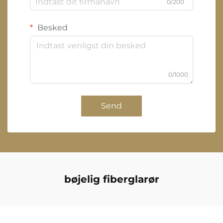
0/200
Besked
0/1000
Send
bøjelig fiberglarør