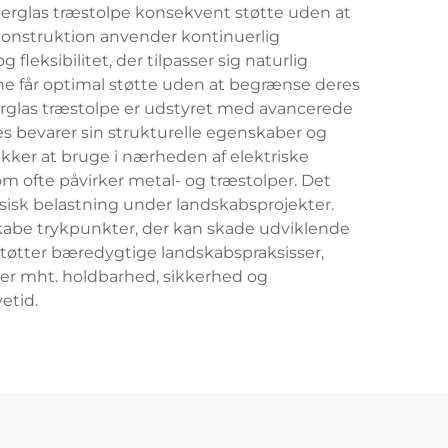
fiberglas træstolpe konsekvent støtte uden at
onstruktion anvender kontinuerlig
fleksibilitet, der tilpasser sig naturlig
rne får optimal støtte uden at begrænse deres
erglas træstolpe er udstyret med avancerede
s bevarer sin strukturelle egenskaber og
er at bruge i nærheden af elektriske
om ofte påvirker metal- og træstolper. Det
sisk belastning under landskabsprojekter.
 skabe trykpunkter, der kan skade udviklende
rstøtter bæredygtige landskabspraksisser,
der mht. holdbarhed, sikkerhed og
etid.