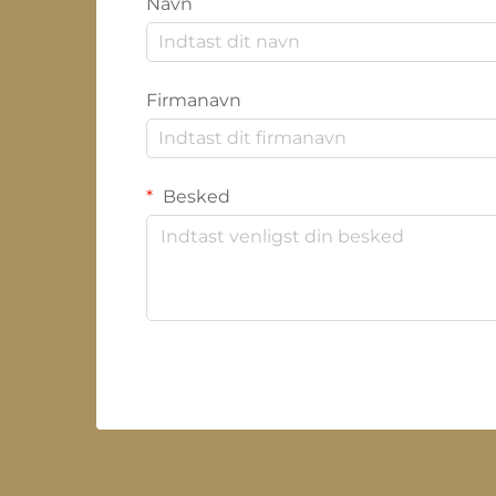
Navn
Firmanavn
Besked