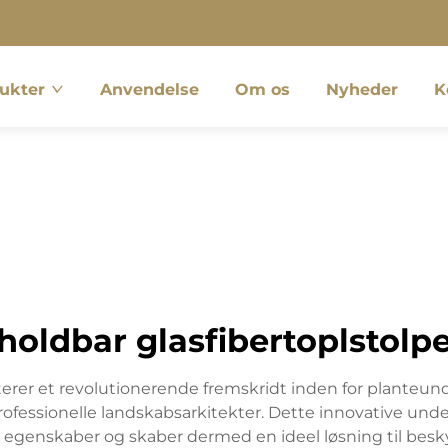
ukter
Anvendelse
Om os
Nyheder
K
holdbar glasfibertoplstolp
erer et revolutionerende fremskridt inden for planteund
ofessionelle landskabsarkitekter. Dette innovative un
egenskaber og skaber dermed en ideel løsning til beskyt