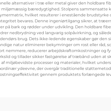
onelle alternativer i træ eller metal giver den holdbare 
r miljømæssig bæredygtighed. Stolpens sammensatte k
ymermatrix, hvilket resulterer i enestående brudstyrke og 
egritet bevares. Denne ingeniørtilgang sikrer, at træe
der på bark og rødder under udvikling. Den holdbare fib
rer nedbrydning ved langvarig solpåvirkning, og sålede
dørs brug. Dets ikke-ledende egenskaber gør den sikk
ndige natur eliminerer bekymringer om rost eller råd, s
port nemmere, reducerer arbejdskraftomkostninger og fy
kslid og tillader sikker fastgørelse af træbånd uden at
lp af miljøbevidste processer og materialer, hvilket unde
aordinær ydeevne, der overgår traditionelle støttemeto
stningseffektivitet gennem produktets forlængede lev