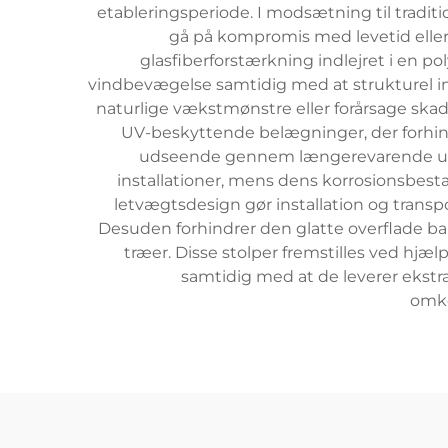
etableringsperiode. I modsætning til traditi
gå på kompromis med levetid elle
glasfiberforstærkning indlejret i en pol
vindbevægelse samtidig med at strukturel int
naturlige vækstmønstre eller forårsage ska
UV-beskyttende belægninger, der forhind
udseende gennem længerevarende uden
installationer, mens dens korrosionsbesta
letvægtsdesign gør installation og trans
Desuden forhindrer den glatte overflade bar
træer. Disse stolper fremstilles ved hjæ
samtidig med at de leverer ekstr
omko