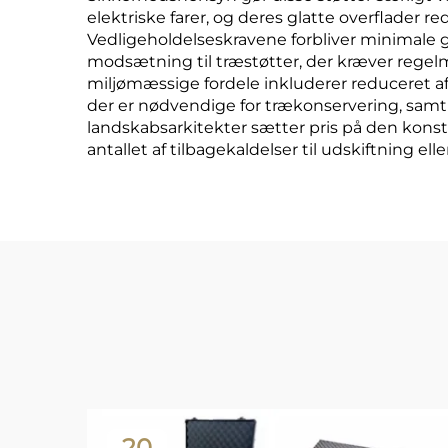
elektriske farer, og deres glatte overflader re
Vedligeholdelseskravene forbliver minimale g
modsætning til træstøtter, der kræver regelm
miljømæssige fordele inkluderer reduceret a
der er nødvendige for trækonservering, samt
landskabsarkitekter sætter pris på den konsta
antallet af tilbagekaldelser til udskiftning ell
20