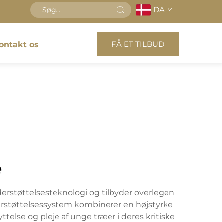
DA
FÅ ET TILBUD
ontakt os
e
erstøttelsesteknologi og tilbyder overlegen
derstøttelsessystem kombinerer en højstyrke
telse og pleje af unge træer i deres kritiske