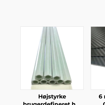
Højstyrke
6 
brugerdefineret hul