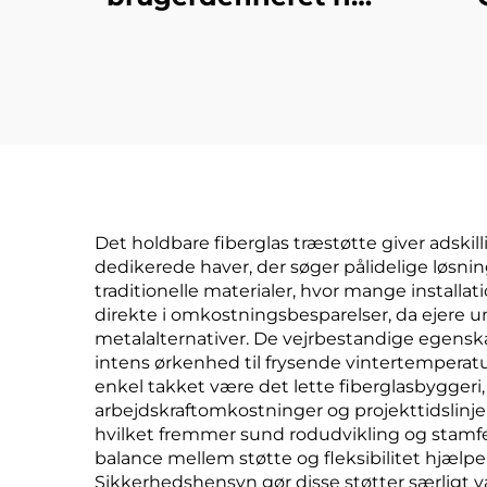
glasfiber rør original
farve højtydende
FRP rør
Det holdbare fiberglas træstøtte giver adskill
dedikerede haver, der søger pålidelige løsnin
traditionelle materialer, hvor mange installat
direkte i omkostningsbesparelser, da ejere u
metalalternativer. De vejrbestandige egenskab
intens ørkenhed til frysende vintertemperatur
enkel takket være det lette fiberglasbyggeri, 
arbejdskraftomkostninger og projekttidslinjer
hvilket fremmer sund rodudvikling og stamfe
balance mellem støtte og fleksibilitet hjælp
Sikkerhedshensyn gør disse støtter særligt 