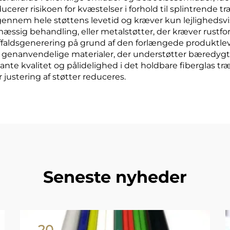
ducerer risikoen for kvæstelser i forhold til splintrende t
ennem hele støttens levetid og kræver kun lejlighedsvis
æssig behandling, eller metalstøtter, der kræver rustf
ffaldsgenerering på grund af den forlængede produktlev
 genanvendelige materialer, der understøtter bæredygti
nte kvalitet og pålidelighed i det holdbare fiberglas træ
er justering af støtter reduceres.
Seneste nyheder
20