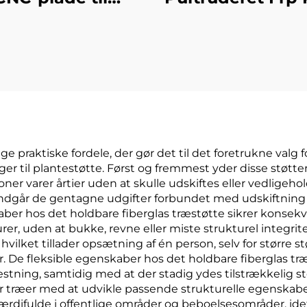
dronestatus
H- og L-Frp Prof
Vinylharper el
Polyurethanha
Fra Kina
ige praktiske fordele, der gør det til det foretrukne valg
ger til plantestøtte. Først og fremmest yder disse støtte
ioner varer årtier uden at skulle udskiftes eller vedlige
ndgår de gentagne udgifter forbundet med udskiftning a
er hos det holdbare fiberglas træstøtte sikrer konsekve
er, uden at bukke, revne eller miste strukturel integri
hvilket tillader opsætning af én person, selv for større s
. De fleksible egenskaber hos det holdbare fiberglas træ
stning, samtidig med at der stadig ydes tilstrækkelig s
er træer med at udvikle passende strukturelle egenskabe
værdifulde i offentlige områder og beboelsesområder, id