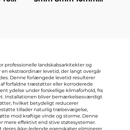
iler
11mm 16mm Fleksibel
ler
solid CFRP stang
rper
Kulstof fiber rund
stang
 for professionelle landskabsarkitekter og
r en ekstraordinær levetid, der langt overgår
holdes. Denne forlængede levetid resulterer
f forfaldne træstøtter eller korroderede
nt ydelse under forskellige klimaforhold, fra
tet. Installationen bliver bemærkelsesværdigt
tøtter, hvilket betydeligt reducerer
støtte tillader naturlig træbevægelse,
tøtte mod kraftige vinde og storme. Denne
r mere effektivt end stive støtesystemer.
et deres ikke-ledende egenskaber eliminerer