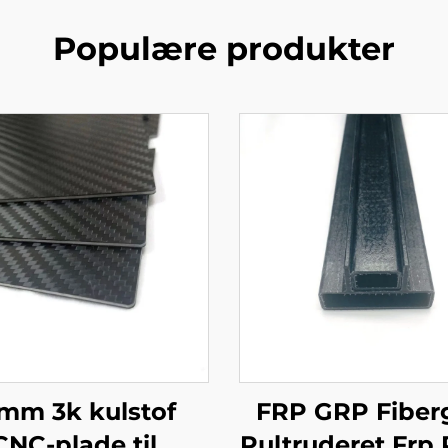
Populære produkter
mm 3k kulstof
FRP GRP Fiber
CNC-plade til
Pultruderet Frp P