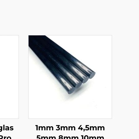
glas
1mm 3mm 4,5mm
rofil
5mm 8mm 10mm