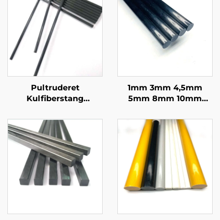
Pultruderet
1mm 3mm 4,5mm
Kulfiberstang
5mm 8mm 10mm
Tilpasset
11mm 16mm Fleksibel
Kulfiberstang til
solid CFRP stang
Medicinske Enheder
Kulstof fiber rund
stang