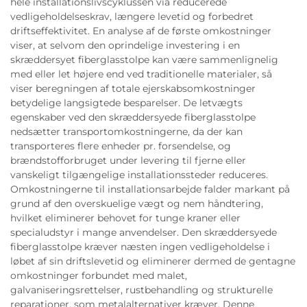
hele installationslivscyklussen via reducerede
vedligeholdelseskrav, længere levetid og forbedret
driftseffektivitet. En analyse af de første omkostninger
viser, at selvom den oprindelige investering i en
skræddersyet fiberglasstolpe kan være sammenlignelig
med eller let højere end ved traditionelle materialer, så
viser beregningen af totale ejerskabsomkostninger
betydelige langsigtede besparelser. De letvægts
egenskaber ved den skræddersyede fiberglasstolpe
nedsætter transportomkostningerne, da der kan
transporteres flere enheder pr. forsendelse, og
brændstofforbruget under levering til fjerne eller
vanskeligt tilgængelige installationssteder reduceres.
Omkostningerne til installationsarbejde falder markant på
grund af den overskuelige vægt og nem håndtering,
hvilket eliminerer behovet for tunge kraner eller
specialudstyr i mange anvendelser. Den skræddersyede
fiberglasstolpe kræver næsten ingen vedligeholdelse i
løbet af sin driftslevetid og eliminerer dermed de gentagne
omkostninger forbundet med malet,
galvaniseringsrettelser, rustbehandling og strukturelle
reparationer, som metalalternativer kræver. Denne