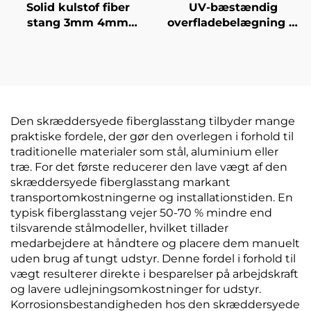
Solid kulstof fiber
UV-bæstændig
stang 3mm 4mm
overfladebelægning af
5mm 6mm 8mm 9mm
fiberglas træstolper
9,5mm 10mm 12mm
fiberglas stang til
12,7mm
understøttelse af
frugttræer
Den skræddersyede fiberglasstang tilbyder mange
praktiske fordele, der gør den overlegen i forhold til
traditionelle materialer som stål, aluminium eller
træ. For det første reducerer den lave vægt af den
skræddersyede fiberglasstang markant
transportomkostningerne og installationstiden. En
typisk fiberglasstang vejer 50-70 % mindre end
tilsvarende stålmodeller, hvilket tillader
medarbejdere at håndtere og placere dem manuelt
uden brug af tungt udstyr. Denne fordel i forhold til
vægt resulterer direkte i besparelser på arbejdskraft
og lavere udlejningsomkostninger for udstyr.
Korrosionsbestandigheden hos den skræddersyede