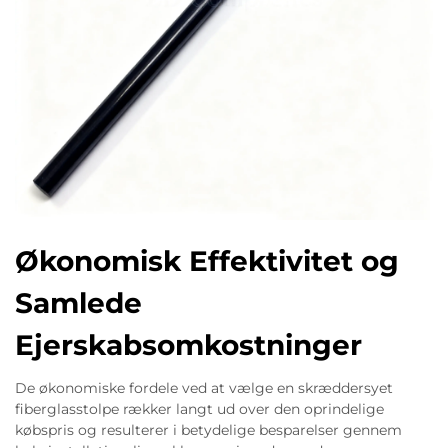
Økonomisk Effektivitet og
Samlede
Ejerskabsomkostninger
De økonomiske fordele ved at vælge en skræddersyet
fiberglasstolpe rækker langt ud over den oprindelige
købspris og resulterer i betydelige besparelser gennem