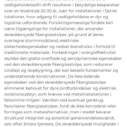
vedligeholdelsesfri drift resulterer i betydelige besparelser
over en levetid på 20-30 år, især for installationer i fjerne
lokationer, hvor adgang til vedligeholdelse er dyr og
logistisk udfordrende. Forsikringsmæssige fordele kan
være tilgængelige for installationer, der anvender
skræddersyede fiberglasstolper, på grund af deres
overlegne stormmodstand, elektriske
sikkerhedsegenskaber og nedsat brandrisiko i forhold til
traditionelle materialer. Forbedringer i energieffektivitet
skyldes den glatte overflade og aerodynamiske egenskaber
ved den skræddersyede fiberglasstolpe, som reducerer
vindlast og isopbygning, der kan belaste fundamenter og
understøttende konstruktioner. De ikke-ledende
egenskaber ved den skræddersyede fiberglasstolpe
eliminerer behovet for dyre jordforbindelser og elektrisk
isolationsudstyr, som kræves ved metalinstallationer i
følsomme miljøer. Værdien ved eventuel genbrug
favoriserer fiberglasstolper, fordi de ikke korroderer eller
forringes som metalalternativer, men i stedet bevarer
strukturel integritet og potentiel genanvendelsesværdi,
selv efter årtiers tjeneste. De skræddersyede muligheder i