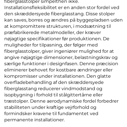
fiberglasstolper simpelthen ikke.
Installationsfleksibilitet er en anden stor fordel ved
den skræddersyede fiberglasstang. Disse stolper
kan saves, borres og ændres på byggepladsen uden
at kompromittere strukturen, i modsætning til
præfabrikerede metalmodeller, der kræver
nøjagtige specifikationer før produktionen. De
muligheder for tilpasning, der følger med
fiberglasstolper, giver ingeniører mulighed for at
angive nøjagtige dimensioner, belastningskrav og
særlige funktioner i designfasen. Denne præcision
eliminerer behovet for kostbare ændringer eller
kompromisser under installationen. Den glatte
overfladebehandling af den skræddersyede
fiberglasstang reducerer vindmodstand og
isopbygning i forhold til stålgittertårne eller
træstolper. Denne aerodynamiske fordel forbedrer
stabiliteten under kraftige vejrforhold og
formindsker kravene til fundamentet ved
permanente installationer.