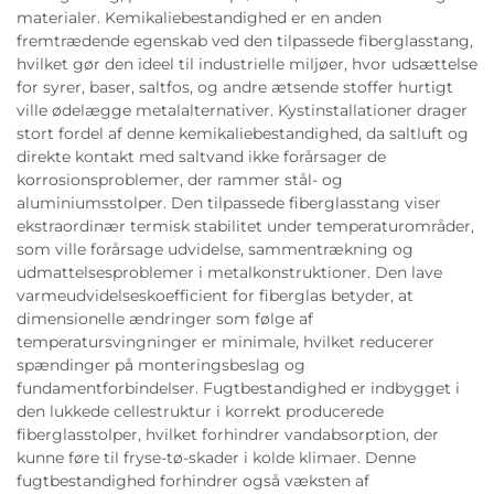
materialer. Kemikaliebestandighed er en anden
fremtrædende egenskab ved den tilpassede fiberglasstang,
hvilket gør den ideel til industrielle miljøer, hvor udsættelse
for syrer, baser, saltfos, og andre ætsende stoffer hurtigt
ville ødelægge metalalternativer. Kystinstallationer drager
stort fordel af denne kemikaliebestandighed, da saltluft og
direkte kontakt med saltvand ikke forårsager de
korrosionsproblemer, der rammer stål- og
aluminiumsstolper. Den tilpassede fiberglasstang viser
ekstraordinær termisk stabilitet under temperaturområder,
som ville forårsage udvidelse, sammentrækning og
udmattelsesproblemer i metalkonstruktioner. Den lave
varmeudvidelseskoefficient for fiberglas betyder, at
dimensionelle ændringer som følge af
temperatursvingninger er minimale, hvilket reducerer
spændinger på monteringsbeslag og
fundamentforbindelser. Fugtbestandighed er indbygget i
den lukkede cellestruktur i korrekt producerede
fiberglasstolper, hvilket forhindrer vandabsorption, der
kunne føre til fryse-tø-skader i kolde klimaer. Denne
fugtbestandighed forhindrer også væksten af