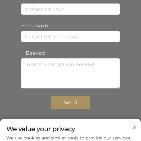
Firmanavn
Besked
Send
We value your privacy
Copyright © 2025 Shenzhen Zhongda Composites
We use cookies and similar tools to provide our services.
Co.,Ltd. Alle rettigheder forbeholdes.