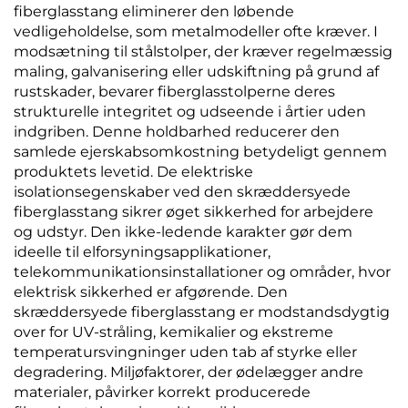
fiberglasstang eliminerer den løbende
vedligeholdelse, som metalmodeller ofte kræver. I
modsætning til stålstolper, der kræver regelmæssig
maling, galvanisering eller udskiftning på grund af
rustskader, bevarer fiberglasstolperne deres
strukturelle integritet og udseende i årtier uden
indgriben. Denne holdbarhed reducerer den
samlede ejerskabsomkostning betydeligt gennem
produktets levetid. De elektriske
isolationsegenskaber ved den skræddersyede
fiberglasstang sikrer øget sikkerhed for arbejdere
og udstyr. Den ikke-ledende karakter gør dem
ideelle til elforsyningsapplikationer,
telekommunikationsinstallationer og områder, hvor
elektrisk sikkerhed er afgørende. Den
skræddersyede fiberglasstang er modstandsdygtig
over for UV-stråling, kemikalier og ekstreme
temperatursvingninger uden tab af styrke eller
degradering. Miljøfaktorer, der ødelægger andre
materialer, påvirker korrekt producerede