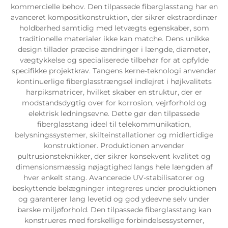
kommercielle behov. Den tilpassede fiberglasstang har en
avanceret kompositkonstruktion, der sikrer ekstraordinær
holdbarhed samtidig med letvægts egenskaber, som
traditionelle materialer ikke kan matche. Dens unikke
design tillader præcise ændringer i længde, diameter,
vægtykkelse og specialiserede tilbehør for at opfylde
specifikke projektkrav. Tangens kerne-teknologi anvender
kontinuerlige fiberglasstrængsel indlejret i højkvalitets
harpiksmatricer, hvilket skaber en struktur, der er
modstandsdygtig over for korrosion, vejrforhold og
elektrisk ledningsevne. Dette gør den tilpassede
fiberglasstang ideel til telekommunikation,
belysningssystemer, skilteinstallationer og midlertidige
konstruktioner. Produktionen anvender
pultrusionsteknikker, der sikrer konsekvent kvalitet og
dimensionsmæssig nøjagtighed langs hele længden af
hver enkelt stang. Avancerede UV-stabilisatorer og
beskyttende belægninger integreres under produktionen
og garanterer lang levetid og god ydeevne selv under
barske miljøforhold. Den tilpassede fiberglasstang kan
konstrueres med forskellige forbindelsessystemer,