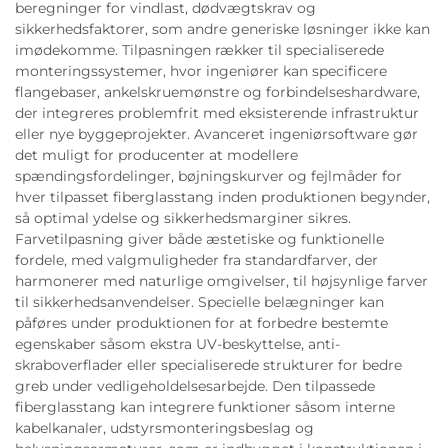
beregninger for vindlast, dødvægtskrav og
sikkerhedsfaktorer, som andre generiske løsninger ikke kan
imødekomme. Tilpasningen rækker til specialiserede
monteringssystemer, hvor ingeniører kan specificere
flangebaser, ankelskruemønstre og forbindelseshardware,
der integreres problemfrit med eksisterende infrastruktur
eller nye byggeprojekter. Avanceret ingeniørsoftware gør
det muligt for producenter at modellere
spændingsfordelinger, bøjningskurver og fejlmåder for
hver tilpasset fiberglasstang inden produktionen begynder,
så optimal ydelse og sikkerhedsmarginer sikres.
Farvetilpasning giver både æstetiske og funktionelle
fordele, med valgmuligheder fra standardfarver, der
harmonerer med naturlige omgivelser, til højsynlige farver
til sikkerhedsanvendelser. Specielle belægninger kan
påføres under produktionen for at forbedre bestemte
egenskaber såsom ekstra UV-beskyttelse, anti-
skraboverflader eller specialiserede strukturer for bedre
greb under vedligeholdelsesarbejde. Den tilpassede
fiberglasstang kan integrere funktioner såsom interne
kabelkanaler, udstyrsmonteringsbeslag og