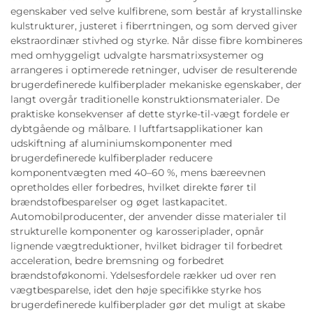
egenskaber ved selve kulfibrene, som består af krystallinske
kulstrukturer, justeret i fiberrtningen, og som derved giver
ekstraordinær stivhed og styrke. Når disse fibre kombineres
med omhyggeligt udvalgte harsmatrixsystemer og
arrangeres i optimerede retninger, udviser de resulterende
brugerdefinerede kulfiberplader mekaniske egenskaber, der
langt overgår traditionelle konstruktionsmaterialer. De
praktiske konsekvenser af dette styrke-til-vægt fordele er
dybtgående og målbare. I luftfartsapplikationer kan
udskiftning af aluminiumskomponenter med
brugerdefinerede kulfiberplader reducere
komponentvægten med 40–60 %, mens bæreevnen
opretholdes eller forbedres, hvilket direkte fører til
brændstofbesparelser og øget lastkapacitet.
Automobilproducenter, der anvender disse materialer til
strukturelle komponenter og karosseriplader, opnår
lignende vægtreduktioner, hvilket bidrager til forbedret
acceleration, bedre bremsning og forbedret
brændstoføkonomi. Ydelsesfordele rækker ud over ren
vægtbesparelse, idet den høje specifikke styrke hos
brugerdefinerede kulfiberplader gør det muligt at skabe