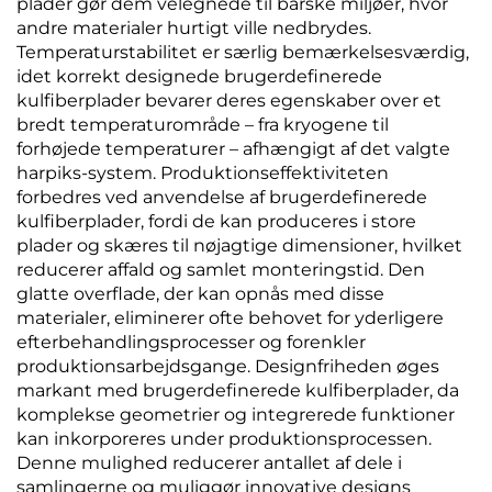
plader gør dem velegnede til barske miljøer, hvor
andre materialer hurtigt ville nedbrydes.
Temperaturstabilitet er særlig bemærkelsesværdig,
idet korrekt designede brugerdefinerede
kulfiberplader bevarer deres egenskaber over et
bredt temperaturområde – fra kryogene til
forhøjede temperaturer – afhængigt af det valgte
harpiks-system. Produktionseffektiviteten
forbedres ved anvendelse af brugerdefinerede
kulfiberplader, fordi de kan produceres i store
plader og skæres til nøjagtige dimensioner, hvilket
reducerer affald og samlet monteringstid. Den
glatte overflade, der kan opnås med disse
materialer, eliminerer ofte behovet for yderligere
efterbehandlingsprocesser og forenkler
produktionsarbejdsgange. Designfriheden øges
markant med brugerdefinerede kulfiberplader, da
komplekse geometrier og integrerede funktioner
kan inkorporeres under produktionsprocessen.
Denne mulighed reducerer antallet af dele i
samlingerne og muliggør innovative designs