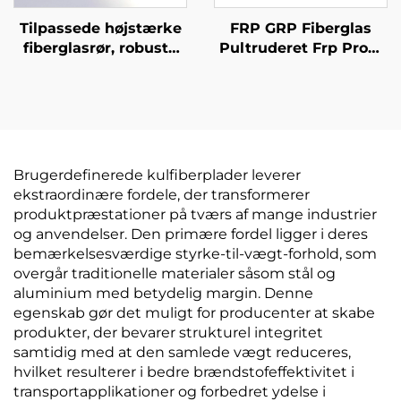
Tilpassede højstærke
FRP GRP Fiberglas
fiberglasrør, robuste
Pultruderet Frp Profil
og holdbare til flere
H- og L-Frp Profiler
scenarier
Vinylharper eller
Polyurethanharper Fra
Kina
Brugerdefinerede kulfiberplader leverer
ekstraordinære fordele, der transformerer
produktpræstationer på tværs af mange industrier
og anvendelser. Den primære fordel ligger i deres
bemærkelsesværdige styrke-til-vægt-forhold, som
overgår traditionelle materialer såsom stål og
aluminium med betydelig margin. Denne
egenskab gør det muligt for producenter at skabe
produkter, der bevarer strukturel integritet
samtidig med at den samlede vægt reduceres,
hvilket resulterer i bedre brændstofeffektivitet i
transportapplikationer og forbedret ydelse i