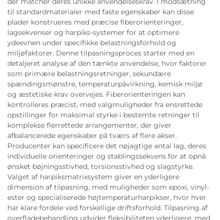
der matcher deres unikke anvendelseskrav. I modsætning
til standardmaterialer med faste egenskaber kan disse
plader konstrueres med præcise fiberorienteringer,
lagsekvenser og harpiks-systemer for at optimere
ydeevnen under specifikke belastningsforhold og
miljøfaktorer. Denne tilpasningsproces starter med en
detaljeret analyse af den tænkte anvendelse, hvor faktorer
som primære belastningsretninger, sekundære
spændingsmønstre, temperaturpåvirkning, kemisk miljø
og æstetiske krav overvejes. Fiberorienteringen kan
kontrolleres præcist, med valgmuligheder fra ensrettede
opstillinger for maksimal styrke i bestemte retninger til
komplekse flerrettede arrangementer, der giver
afbalancerede egenskaber på tværs af flere akser.
Producenter kan specificere det nøjagtige antal lag, deres
individuelle orienteringer og stablingssekvens for at opnå
ønsket bøjningsstivhed, torsionsstivhed og slagstyrke.
Valget af harpiksmatrixsystem giver en yderligere
dimension af tilpasning, med muligheder som epoxi, vinyl-
ester og specialiserede højtemperaturharpikser, hvor hver
har klare fordele ved forskellige driftsforhold. Tilpasning af
overfladebehandling udvider fleksibiliteten yderligere, med