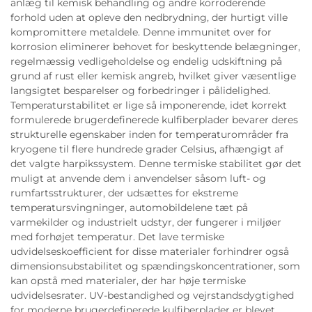
anlæg til kemisk behandling og andre korroderende
forhold uden at opleve den nedbrydning, der hurtigt ville
kompromittere metaldele. Denne immunitet over for
korrosion eliminerer behovet for beskyttende belægninger,
regelmæssig vedligeholdelse og endelig udskiftning på
grund af rust eller kemisk angreb, hvilket giver væsentlige
langsigtet besparelser og forbedringer i pålidelighed.
Temperaturstabilitet er lige så imponerende, idet korrekt
formulerede brugerdefinerede kulfiberplader bevarer deres
strukturelle egenskaber inden for temperaturområder fra
kryogene til flere hundrede grader Celsius, afhængigt af
det valgte harpikssystem. Denne termiske stabilitet gør det
muligt at anvende dem i anvendelser såsom luft- og
rumfartsstrukturer, der udsættes for ekstreme
temperatursvingninger, automobildelene tæt på
varmekilder og industrielt udstyr, der fungerer i miljøer
med forhøjet temperatur. Det lave termiske
udvidelseskoefficient for disse materialer forhindrer også
dimensionsubstabilitet og spændingskoncentrationer, som
kan opstå med materialer, der har høje termiske
udvidelsesrater. UV-bestandighed og vejrstandsdygtighed
for moderne brugerdefinerede kulfiberplader er blevet