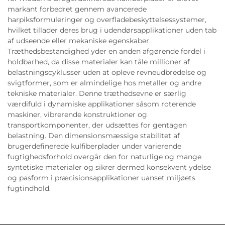
markant forbedret gennem avancerede
harpiksformuleringer og overfladebeskyttelsessystemer,
hvilket tillader deres brug i udendørsapplikationer uden tab
af udseende eller mekaniske egenskaber.
Træthedsbestandighed yder en anden afgørende fordel i
holdbarhed, da disse materialer kan tåle millioner af
belastningscyklusser uden at opleve revneudbredelse og
svigtformer, som er almindelige hos metaller og andre
tekniske materialer. Denne træthedsevne er særlig
værdifuld i dynamiske applikationer såsom roterende
maskiner, vibrerende konstruktioner og
transportkomponenter, der udsættes for gentagen
belastning. Den dimensionsmæssige stabilitet af
brugerdefinerede kulfiberplader under varierende
fugtighedsforhold overgår den for naturlige og mange
syntetiske materialer og sikrer dermed konsekvent ydelse
og pasform i præcisionsapplikationer uanset miljøets
fugtindhold.