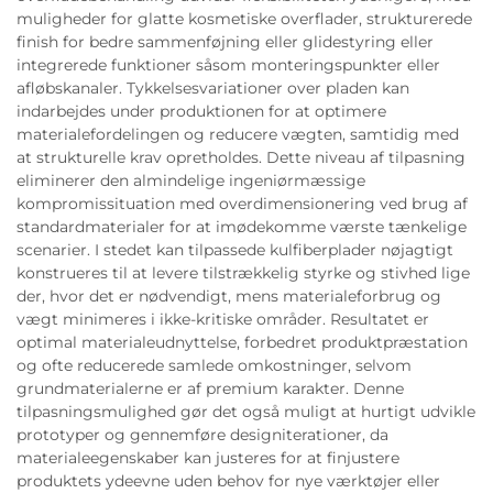
muligheder for glatte kosmetiske overflader, strukturerede
finish for bedre sammenføjning eller glidestyring eller
integrerede funktioner såsom monteringspunkter eller
afløbskanaler. Tykkelsesvariationer over pladen kan
indarbejdes under produktionen for at optimere
materialefordelingen og reducere vægten, samtidig med
at strukturelle krav opretholdes. Dette niveau af tilpasning
eliminerer den almindelige ingeniørmæssige
kompromissituation med overdimensionering ved brug af
standardmaterialer for at imødekomme værste tænkelige
scenarier. I stedet kan tilpassede kulfiberplader nøjagtigt
konstrueres til at levere tilstrækkelig styrke og stivhed lige
der, hvor det er nødvendigt, mens materialeforbrug og
vægt minimeres i ikke-kritiske områder. Resultatet er
optimal materialeudnyttelse, forbedret produktpræstation
og ofte reducerede samlede omkostninger, selvom
grundmaterialerne er af premium karakter. Denne
tilpasningsmulighed gør det også muligt at hurtigt udvikle
prototyper og gennemføre designiterationer, da
materialeegenskaber kan justeres for at finjustere
produktets ydeevne uden behov for nye værktøjer eller