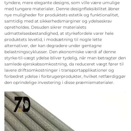
tyndere, mere elegante designs, som ville være umulige
med tungere materialer. Denne designfleksibilitet åbner
nye muligheder for produktets estetik og funktionalitet,
samtidig med at sikkerhedsmarginer og ydelseskrav
opretholdes. Desuden sikrer materialets
udmattelsesbestandighed, at styrkefordele varer hele
produktets levetid, i modsætning til nogle lette
alternativer, der kan degradere under gentagne
belastningscyklusser. Den økonomiske værdi af denne
styrke-til-vægt ydelse bliver tydelig, når man betragter den
samlede ejerskabsomkostning, da reduceret vægt fører til
lavere driftsomkostninger i transportapplikationer og
forbedret ydelse i forbrugerprodukter, hvilket retfærdiggør
den oprindelige investering i disse præmiematerialer.