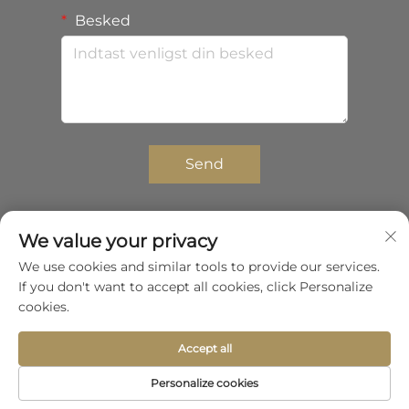
Besked
Send
We value your privacy
Copyright © 2025 Shenzhen Zhongda Composites
We use cookies and similar tools to provide our services.
Co.,Ltd. Alle rettigheder forbeholdes.
If you don't want to accept all cookies, click Personalize
Privatlivspolitik
cookies.
Rul til toppen
Accept all
Personalize cookies
Forside
Produkt
Om
Kontakt