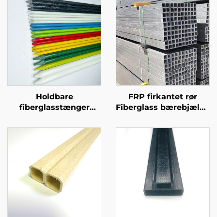
Holdbare
FRP firkantet rør
fiberglasstænger
Fiberglass bærebjælke
Højtkvalitets
FRP rektangulært rør
fiberglasstænger til
golf træningsnet stativ
stolpe