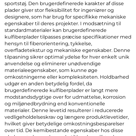
sportstøj. Den brugerdefinerede karakter af disse
plader giver stor fleksibilitet for ingeniører og
designere, som har brug for specifikke mekaniske
egenskaber til deres projekter. I modsætning til
standardmaterialer kan brugerdefinerede
kulfiberplader tilpasses præcise specifikationer med
hensyn til fiberorientering, tykkelse,
overfladetekstur og mekaniske egenskaber. Denne
tilpasning sikrer optimal ydelse for hver enkelt unik
anvendelse og eliminerer unødvendige
materialeegenskaber, som kunne øge
omkostningerne eller kompleksiteten. Holdbarhed
udgør en anden betydelig fordel, da
brugerdefinerede kulfiberplader er langt mere
modstandsdygtige over for udmattelse, korrosion
og miljønedbrydning end konventionelle
materialer. Denne levetid resulterer i reducerede
vedligeholdelseskrav og længere produktlevetider,
hvilket giver betydelige omkostningsbesparelser
over tid. De kemi­bestande egenskaber hos disse