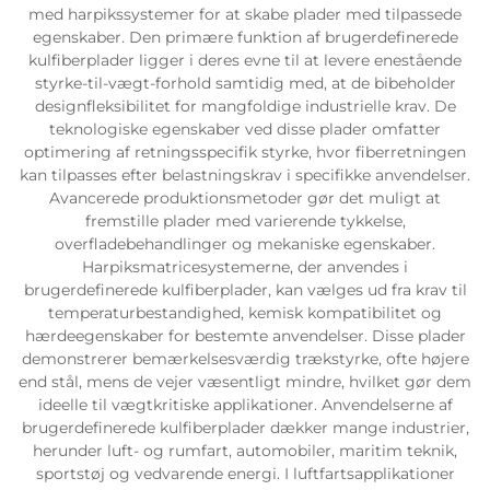
med harpikssystemer for at skabe plader med tilpassede
egenskaber. Den primære funktion af brugerdefinerede
kulfiberplader ligger i deres evne til at levere enestående
styrke-til-vægt-forhold samtidig med, at de bibeholder
designfleksibilitet for mangfoldige industrielle krav. De
teknologiske egenskaber ved disse plader omfatter
optimering af retningsspecifik styrke, hvor fiberretningen
kan tilpasses efter belastningskrav i specifikke anvendelser.
Avancerede produktionsmetoder gør det muligt at
fremstille plader med varierende tykkelse,
overfladebehandlinger og mekaniske egenskaber.
Harpiksmatricesystemerne, der anvendes i
brugerdefinerede kulfiberplader, kan vælges ud fra krav til
temperaturbestandighed, kemisk kompatibilitet og
hærdeegenskaber for bestemte anvendelser. Disse plader
demonstrerer bemærkelsesværdig trækstyrke, ofte højere
end stål, mens de vejer væsentligt mindre, hvilket gør dem
ideelle til vægtkritiske applikationer. Anvendelserne af
brugerdefinerede kulfiberplader dækker mange industrier,
herunder luft- og rumfart, automobiler, maritim teknik,
sportstøj og vedvarende energi. I luftfartsapplikationer