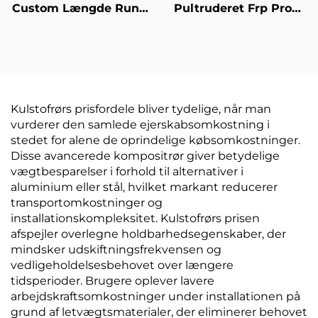
Custom Længde Rund
Pultruderet Frp Profil
Kulfiber Rør Premium
H- og L-Frp Profiler
Custom Kulfiber Rør
Vinylharper eller
Polyurethanharper Fra
Kina
Kulstofrørs prisfordele bliver tydelige, når man
vurderer den samlede ejerskabsomkostning i
stedet for alene de oprindelige købsomkostninger.
Disse avancerede kompositrør giver betydelige
vægtbesparelser i forhold til alternativer i
aluminium eller stål, hvilket markant reducerer
transportomkostninger og
installationskompleksitet. Kulstofrørs prisen
afspejler overlegne holdbarhedsegenskaber, der
mindsker udskiftningsfrekvensen og
vedligeholdelsesbehovet over længere
tidsperioder. Brugere oplever lavere
arbejdskraftsomkostninger under installationen på
grund af letvægtsmaterialer, der eliminerer behovet