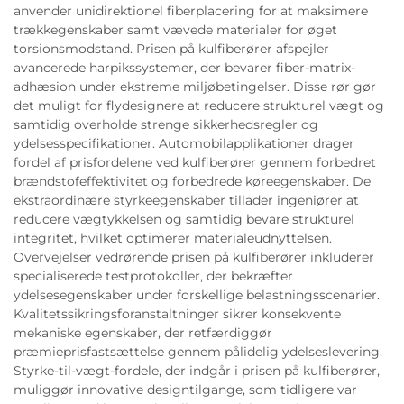
anvender unidirektionel fiberplacering for at maksimere
trækkegenskaber samt vævede materialer for øget
torsionsmodstand. Prisen på kulfiberører afspejler
avancerede harpikssystemer, der bevarer fiber-matrix-
adhæsion under ekstreme miljøbetingelser. Disse rør gør
det muligt for flydesignere at reducere strukturel vægt og
samtidig overholde strenge sikkerhedsregler og
ydelsesspecifikationer. Automobilapplikationer drager
fordel af prisfordelene ved kulfiberører gennem forbedret
brændstofeffektivitet og forbedrede køreegenskaber. De
ekstraordinære styrkeegenskaber tillader ingeniører at
reducere vægtykkelsen og samtidig bevare strukturel
integritet, hvilket optimerer materialeudnyttelsen.
Overvejelser vedrørende prisen på kulfiberører inkluderer
specialiserede testprotokoller, der bekræfter
ydelsesegenskaber under forskellige belastningsscenarier.
Kvalitetssikringsforanstaltninger sikrer konsekvente
mekaniske egenskaber, der retfærdiggør
præmieprisfastsættelse gennem pålidelig ydelseslevering.
Styrke-til-vægt-fordele, der indgår i prisen på kulfiberører,
muliggør innovative designtilgange, som tidligere var