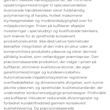
gennem fleksible værktøjssystemer, der minimerer
opsætningsomkostninger til specialanvendelser.
Avancerede hærdeteknikker sikrer fuldstændig
polymerisering af harpiks, hvilket maksimerer
styrkeegenskaber og modstandsdygtighed over for
miljøpåvirkninger. Prisen på kulfiberør afspejler
investeringer i specialudstyr og kvalificerede teknikere,
som kræves for at opretholde konsekvent
produktionskvalitet. Ikke-destruktive testmetoder
bekræfter integriteten af den indre struktur uden at
kompromittere produktets ydeevne og sikrer dermed
pålidelig kvalitet, som retfærdiggør præmiepriser. Den
præcisionsbaserede produktion, der indgår i prisen på
kulfiberør, eliminerer kvalitetsvariationer, der øger
garantiomkostninger og kundeservicebehov.
Automatiserede inspektionssystemer registrerer
overfladedefekter og dimensionelle afvigelser, som kunne
påvirke ydeevnen, og opretholder kvalitetsstandarder, der
understøtter konkurrencedygtige prisstrategier. Prisfordele
ved kulfiberør inkluderer reducerede afvisningsrater og
forbedret kundetilfredshed gennem konsekvent
kvalitetslevering. De præcisionsbaserede