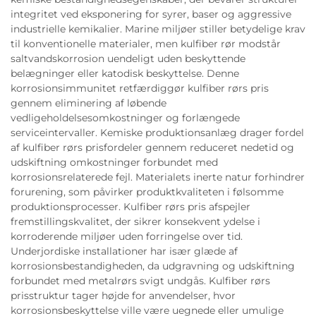
integritet ved eksponering for syrer, baser og aggressive
industrielle kemikalier. Marine miljøer stiller betydelige krav
til konventionelle materialer, men kulfiber rør modstår
saltvandskorrosion uendeligt uden beskyttende
belægninger eller katodisk beskyttelse. Denne
korrosionsimmunitet retfærdiggør kulfiber rørs pris
gennem eliminering af løbende
vedligeholdelsesomkostninger og forlængede
serviceintervaller. Kemiske produktionsanlæg drager fordel
af kulfiber rørs prisfordeler gennem reduceret nedetid og
udskiftning omkostninger forbundet med
korrosionsrelaterede fejl. Materialets inerte natur forhindrer
forurening, som påvirker produktkvaliteten i følsomme
produktionsprocesser. Kulfiber rørs pris afspejler
fremstillingskvalitet, der sikrer konsekvent ydelse i
korroderende miljøer uden forringelse over tid.
Underjordiske installationer har især glæde af
korrosionsbestandigheden, da udgravning og udskiftning
forbundet med metalrørs svigt undgås. Kulfiber rørs
prisstruktur tager højde for anvendelser, hvor
korrosionsbeskyttelse ville være uegnede eller umulige