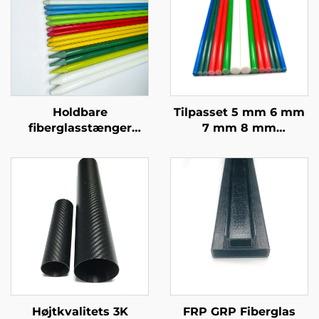
Holdbare
Tilpasset 5 mm 6 mm
fiberglasstænger
7 mm 8 mm
Højtkvalitets
Epoxy/Vinylesterharpiks
fiberglasstænger til
GFRP Pultrusion Solid
golf træningsnet stativ
Fiberglas Pæl til
stolpe
Landbrugspæl
Højtkvalitets 3K
FRP GRP Fiberglas