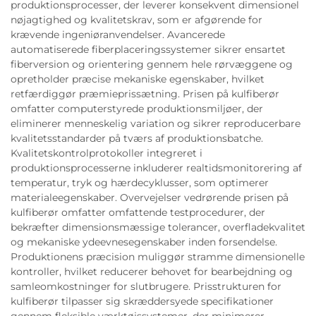
produktionsprocesser, der leverer konsekvent dimensionel
nøjagtighed og kvalitetskrav, som er afgørende for
krævende ingeniøranvendelser. Avancerede
automatiserede fiberplaceringssystemer sikrer ensartet
fiberversion og orientering gennem hele rørvæggene og
opretholder præcise mekaniske egenskaber, hvilket
retfærdiggør præmieprissætning. Prisen på kulfiberør
omfatter computerstyrede produktionsmiljøer, der
eliminerer menneskelig variation og sikrer reproducerbare
kvalitetsstandarder på tværs af produktionsbatche.
Kvalitetskontrolprotokoller integreret i
produktionsprocesserne inkluderer realtidsmonitorering af
temperatur, tryk og hærdecyklusser, som optimerer
materialeegenskaber. Overvejelser vedrørende prisen på
kulfiberør omfatter omfattende testprocedurer, der
bekræfter dimensionsmæssige tolerancer, overfladekvalitet
og mekaniske ydeevnesegenskaber inden forsendelse.
Produktionens præcision muliggør stramme dimensionelle
kontroller, hvilket reducerer behovet for bearbejdning og
samleomkostninger for slutbrugere. Prisstrukturen for
kulfiberør tilpasser sig skræddersyede specifikationer