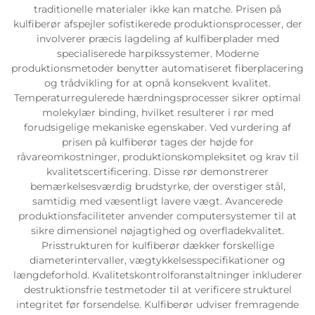
traditionelle materialer ikke kan matche. Prisen på
kulfiberør afspejler sofistikerede produktionsprocesser, der
involverer præcis lagdeling af kulfiberplader med
specialiserede harpikssystemer. Moderne
produktionsmetoder benytter automatiseret fiberplacering
og trådvikling for at opnå konsekvent kvalitet.
Temperaturregulerede hærdningsprocesser sikrer optimal
molekylær binding, hvilket resulterer i rør med
forudsigelige mekaniske egenskaber. Ved vurdering af
prisen på kulfiberør tages der højde for
råvareomkostninger, produktionskompleksitet og krav til
kvalitetscertificering. Disse rør demonstrerer
bemærkelsesværdig brudstyrke, der overstiger stål,
samtidig med væsentligt lavere vægt. Avancerede
produktionsfaciliteter anvender computersystemer til at
sikre dimensionel nøjagtighed og overfladekvalitet.
Prisstrukturen for kulfiberør dækker forskellige
diameterintervaller, vægtykkelsesspecifikationer og
længdeforhold. Kvalitetskontrolforanstaltninger inkluderer
destruktionsfrie testmetoder til at verificere strukturel
integritet før forsendelse. Kulfiberør udviser fremragende