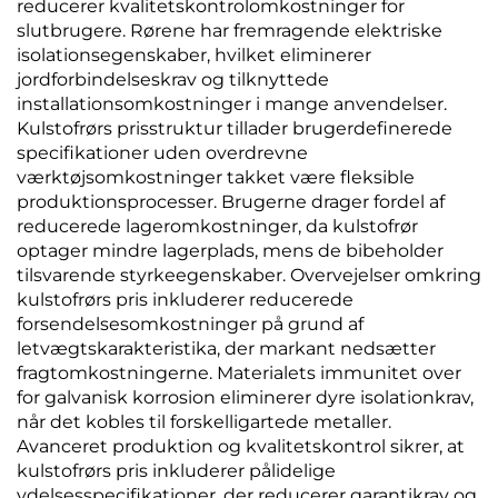
reducerer kvalitetskontrolomkostninger for
slutbrugere. Rørene har fremragende elektriske
isolationsegenskaber, hvilket eliminerer
jordforbindelseskrav og tilknyttede
installationsomkostninger i mange anvendelser.
Kulstofrørs prisstruktur tillader brugerdefinerede
specifikationer uden overdrevne
værktøjsomkostninger takket være fleksible
produktionsprocesser. Brugerne drager fordel af
reducerede lageromkostninger, da kulstofrør
optager mindre lagerplads, mens de bibeholder
tilsvarende styrkeegenskaber. Overvejelser omkring
kulstofrørs pris inkluderer reducerede
forsendelsesomkostninger på grund af
letvægtskarakteristika, der markant nedsætter
fragtomkostningerne. Materialets immunitet over
for galvanisk korrosion eliminerer dyre isolationkrav,
når det kobles til forskelligartede metaller.
Avanceret produktion og kvalitetskontrol sikrer, at
kulstofrørs pris inkluderer pålidelige
ydelsesspecifikationer, der reducerer garantikrav og