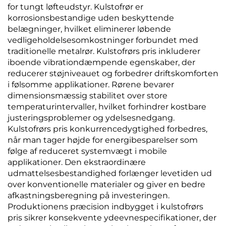
for tungt løfteudstyr. Kulstofrør er
korrosionsbestandige uden beskyttende
belægninger, hvilket eliminerer løbende
vedligeholdelsesomkostninger forbundet med
traditionelle metalrør. Kulstofrørs pris inkluderer
iboende vibrationdæmpende egenskaber, der
reducerer støjniveauet og forbedrer driftskomforten
i følsomme applikationer. Rørene bevarer
dimensionsmæssig stabilitet over store
temperaturintervaller, hvilket forhindrer kostbare
justeringsproblemer og ydelsesnedgang.
Kulstofrørs pris konkurrencedygtighed forbedres,
når man tager højde for energibesparelser som
følge af reduceret systemvægt i mobile
applikationer. Den ekstraordinære
udmattelsesbestandighed forlænger levetiden ud
over konventionelle materialer og giver en bedre
afkastningsberegning på investeringen.
Produktionens præcision indbygget i kulstofrørs
pris sikrer konsekvente ydeevnespecifikationer, der