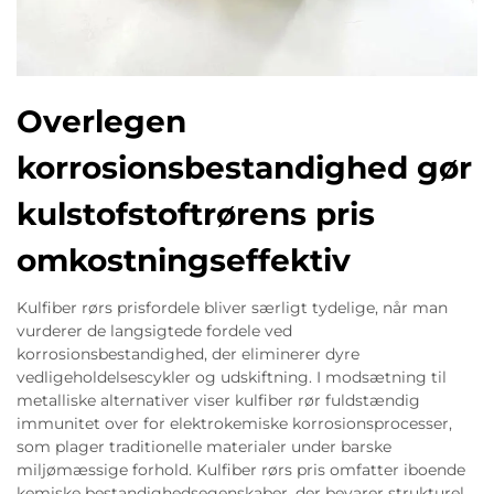
Overlegen
korrosionsbestandighed gør
kulstofstoftrørens pris
omkostningseffektiv
Kulfiber rørs prisfordele bliver særligt tydelige, når man
vurderer de langsigtede fordele ved
korrosionsbestandighed, der eliminerer dyre
vedligeholdelsescykler og udskiftning. I modsætning til
metalliske alternativer viser kulfiber rør fuldstændig
immunitet over for elektrokemiske korrosionsprocesser,
som plager traditionelle materialer under barske
miljømæssige forhold. Kulfiber rørs pris omfatter iboende
kemiske bestandighedsegenskaber, der bevarer strukturel