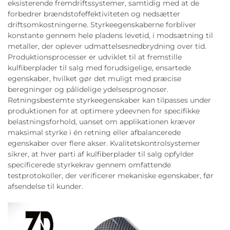
eksisterende fremdriftssystemer, samtidig med at de
forbedrer brændstofeffektiviteten og nedsætter
driftsomkostningerne. Styrkeegenskaberne forbliver
konstante gennem hele pladens levetid, i modsætning til
metaller, der oplever udmattelsesnedbrydning over tid.
Produktionsprocesser er udviklet til at fremstille
kulfiberplader til salg med forudsigelige, ensartede
egenskaber, hvilket gør det muligt med præcise
beregninger og pålidelige ydelsesprognoser.
Retningsbestemte styrkeegenskaber kan tilpasses under
produktionen for at optimere ydeevnen for specifikke
belastningsforhold, uanset om applikationen kræver
maksimal styrke i én retning eller afbalancerede
egenskaber over flere akser. Kvalitetskontrolsystemer
sikrer, at hver parti af kulfiberplader til salg opfylder
specificerede styrkekrav gennem omfattende
testprotokoller, der verificerer mekaniske egenskaber, før
afsendelse til kunder.