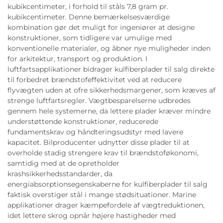
kubikcentimeter, i forhold til ståls 7,8 gram pr.
kubikcentimeter. Denne bemærkelsesværdige
kombination gør det muligt for ingeniører at designe
konstruktioner, som tidligere var umulige med
konventionelle materialer, og åbner nye muligheder inden
for arkitektur, transport og produktion. I
luftfartsapplikationer bidrager kulfiberplader til salg direkte
til forbedret brændstofeffektivitet ved at reducere
flyvægten uden at ofre sikkerhedsmargener, som kræves af
strenge luftfartsregler. Vægtbesparelserne udbredes
gennem hele systemerne, da lettere plader kræver mindre
understøttende konstruktioner, reducerede
fundamentskrav og håndteringsudstyr med lavere
kapacitet. Bilproducenter udnytter disse plader til at
overholde stadig strengere krav til brændstoføkonomi,
samtidig med at de opretholder
krashsikkerhedsstandarder, da
energiabsorptionsegenskaberne for kulfiberplader til salg
faktisk overstiger stål i mange stødsituationer. Marine
applikationer drager kæmpefordele af vægtreduktionen,
idet lettere skrog opnår højere hastigheder med