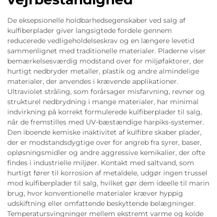
De eksepsionelle holdbarhedsegenskaber ved salg af
kulfiberplader giver langsigtede fordele gennem
reducerede vedligeholdelseskrav og en længere levetid
sammenlignet med traditionelle materialer. Pladerne viser
bemærkelsesværdig modstand over for miljøfaktorer, der
hurtigt nedbryder metaller, plastik og andre almindelige
materialer, der anvendes i krævende applikationer.
Ultraviolet stråling, som forårsager misfarvning, revner og
strukturel nedbrydning i mange materialer, har minimal
indvirkning på korrekt formulerede kulfiberplader til salg,
når de fremstilles med UV-bæstændige harpiks-systemer.
Den iboende kemiske inaktivitet af kulfibre skaber plader,
der er modstandsdygtige over for angreb fra syrer, baser,
opløsningsmidler og andre aggressive kemikalier, der ofte
findes i industrielle miljøer. Kontakt med saltvand, som
hurtigt fører til korrosion af metaldele, udgør ingen trussel
mod kulfiberplader til salg, hvilket gør dem ideelle til marin
brug, hvor konventionelle materialer kræver hyppig
udskiftning eller omfattende beskyttende belægninger.
Temperatursvingninger mellem ekstremt varme og kolde