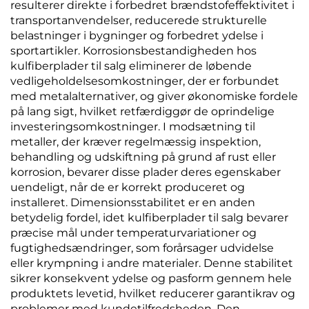
resulterer direkte i forbedret brændstofeffektivitet i
transportanvendelser, reducerede strukturelle
belastninger i bygninger og forbedret ydelse i
sportartikler. Korrosionsbestandigheden hos
kulfiberplader til salg eliminerer de løbende
vedligeholdelsesomkostninger, der er forbundet
med metalalternativer, og giver økonomiske fordele
på lang sigt, hvilket retfærdiggør de oprindelige
investeringsomkostninger. I modsætning til
metaller, der kræver regelmæssig inspektion,
behandling og udskiftning på grund af rust eller
korrosion, bevarer disse plader deres egenskaber
uendeligt, når de er korrekt produceret og
installeret. Dimensionsstabilitet er en anden
betydelig fordel, idet kulfiberplader til salg bevarer
præcise mål under temperaturvariationer og
fugtighedsændringer, som forårsager udvidelse
eller krympning i andre materialer. Denne stabilitet
sikrer konsekvent ydelse og pasform gennem hele
produktets levetid, hvilket reducerer garantikrav og
problemer med kundetilfredsheden. Den