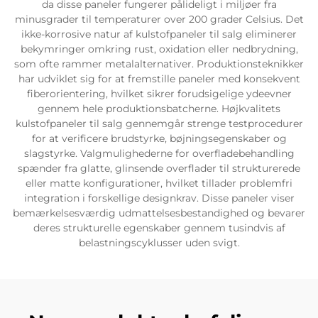
da disse paneler fungerer pålideligt i miljøer fra
minusgrader til temperaturer over 200 grader Celsius. Det
ikke-korrosive natur af kulstofpaneler til salg eliminerer
bekymringer omkring rust, oxidation eller nedbrydning,
som ofte rammer metalalternativer. Produktionsteknikker
har udviklet sig for at fremstille paneler med konsekvent
fiberorientering, hvilket sikrer forudsigelige ydeevner
gennem hele produktionsbatcherne. Højkvalitets
kulstofpaneler til salg gennemgår strenge testprocedurer
for at verificere brudstyrke, bøjningsegenskaber og
slagstyrke. Valgmulighederne for overfladebehandling
spænder fra glatte, glinsende overflader til strukturerede
eller matte konfigurationer, hvilket tillader problemfri
integration i forskellige designkrav. Disse paneler viser
bemærkelsesværdig udmattelsesbestandighed og bevarer
deres strukturelle egenskaber gennem tusindvis af
belastningscyklusser uden svigt.