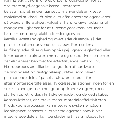
kan nøjagtigt kontrolleres under produktionen for at
optimere styrkeegenskaberne i bestemte
belastningsretninger, uanset om anvendelsen kræver
maksimal stivhed i ét plan eller afbalancerede egenskaber
på tværs af flere akser. Valget af harpiks giver adgang til
mange muligheder for at tilpasse ydeevnen, herunder
flammehæmning, elektrisk ledningsevne,
kemikaliebestandighed og overfladeudseende, så det
præcist matcher anvendelsens krav. Formsiden af
kulfiberplader til salg kan opnå spejllignende glathed eller
inkorporere strukturer, mønstre og dekorative elementer,
der eliminerer behovet for efterfølgende behandling.
Hærdeprocessen tillader integration af hardware,
gevindindsæt og fastgørelsespunkter, som bliver
permanente dele af panelstrukturen i stedet for
eftermonterede tilføjelser. Tykkelsesvariationer inden for én
enkelt plade gør det muligt at optimere vægten, mens
styrken opretholdes i kritiske områder, og derved skabes
konstruktioner, der maksimerer materialeeffektiviteten.
Produktionsprocessen kan integrere systemer såsom
ledningsnet, sensorer eller varmelegemer, som bliver
integrerede dele af kulfiberpladerne til salg i stedet for