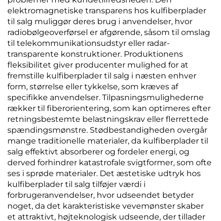
elektromagnetiske transparens hos kulfiberplader
til salg muliggør deres brug i anvendelser, hvor
radiobølgeoverførsel er afgørende, såsom til omslag
til telekommunikationsudstyr eller radar-
transparente konstruktioner. Produktionens
fleksibilitet giver producenter mulighed for at
fremstille kulfiberplader til salg i næsten enhver
form, størrelse eller tykkelse, som kræves af
specifikke anvendelser. Tilpasningsmulighederne
rækker til fiberorientering, som kan optimeres efter
retningsbestemte belastningskrav eller flerrettede
spændingsmønstre. Stødbestandigheden overgår
mange traditionelle materialer, da kulfiberplader til
salg effektivt absorberer og fordeler energi, og
derved forhindrer katastrofale svigtformer, som ofte
ses i sprøde materialer. Det æstetiske udtryk hos
kulfiberplader til salg tilføjer værdi i
forbrugeranvendelser, hvor udseendet betyder
noget, da det karakteristiske vevemønster skaber
et attraktivt, højteknologisk udseende, der tillader