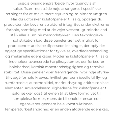
præcisionsingeniørarbejde, hvor tusindvis af
kulstoffsammen tråde nøje arrangeres i specifikke
retninger for at maksimere styrken og minimere vægten.
Når du udforsker kulstofpaneler til salg, opdager du
produkter, der bevarer strukturel integritet under ekstreme
forhold, samtidig med at de vejer væsentligt mindre end
stål- eller aluminiumsmodstykker. Den teknologiske
sofistikation bag disse paneler gør det muligt for
producenter at skabe tilpassede løsninger, der opfylder
nøjagtige specifikationer for tykkelse, overfladebehandling
og mekaniske egenskaber. Moderne kulstofpaneler til salg
indeholder avancerede harpikssystemer, der forbedrer
holdbarhed, kemisk modstandsdygtighed og termisk
stabilitet. Disse paneler yder fremragende, hvor høje styrke-
til-vægt-forhold kræves, hvilket gør dem ideelle til fly- og
rumfartsdele, automobildel, marinudstyr og arkitektoniske
elementer. Anvendelsesmulighederne for kulstofpaneler til
salg rækker også til evnen til at blive formgivet til
komplekse former, mens de bibeholder ensartede
egenskaber gennem hele konstruktionen.
Temperaturbestandighed er en anden afgørende egenskab,