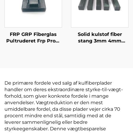
FRP GRP Fiberglas
Solid kulstof fiber
Pultruderet Frp Profil
stang 3mm 4mm
H- og L-Frp Profiler
5mm 6mm 8mm 9mm
Vinylharper eller
9,5mm 10mm 12mm
Polyurethanharper Fra
12,7mm
Kina
De primære fordele ved salg af kulfiberplader
handler om deres ekstraordinære styrke-til-vægt-
forhold, som giver konkrete fordele i mange
anvendelser. Vægtreduktion er den mest
umiddelbare fordel, da disse plader vejer cirka 70
procent mindre end stål, samtidig med at de
leverer sammenlignelig eller bedre
styrkeegenskaber. Denne vægtbesparelse