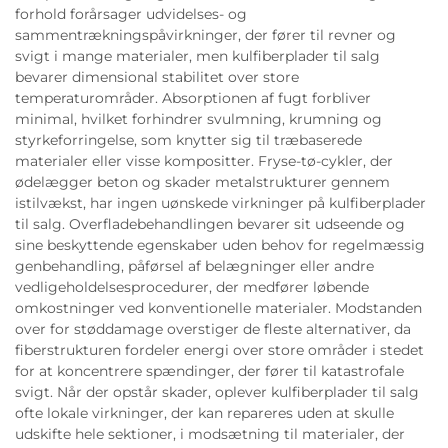
forhold forårsager udvidelses- og
sammentrækningspåvirkninger, der fører til revner og
svigt i mange materialer, men kulfiberplader til salg
bevarer dimensional stabilitet over store
temperaturområder. Absorptionen af fugt forbliver
minimal, hvilket forhindrer svulmning, krumning og
styrkeforringelse, som knytter sig til træbaserede
materialer eller visse kompositter. Fryse-tø-cykler, der
ødelægger beton og skader metalstrukturer gennem
istilvækst, har ingen uønskede virkninger på kulfiberplader
til salg. Overfladebehandlingen bevarer sit udseende og
sine beskyttende egenskaber uden behov for regelmæssig
genbehandling, påførsel af belægninger eller andre
vedligeholdelsesprocedurer, der medfører løbende
omkostninger ved konventionelle materialer. Modstanden
over for støddamage overstiger de fleste alternativer, da
fiberstrukturen fordeler energi over store områder i stedet
for at koncentrere spændinger, der fører til katastrofale
svigt. Når der opstår skader, oplever kulfiberplader til salg
ofte lokale virkninger, der kan repareres uden at skulle
udskifte hele sektioner, i modsætning til materialer, der