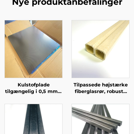
Nye produktanbefalinger
Kulstofplade
Tilpassede højstærke
tilgængelig i 0,5 mm, 1
fiberglasrør, robuste
mm, 1,5 mm, 2 mm, 2,5
og holdbare til flere
mm, 3 mm og 4 mm
scenarier
3K blankoverflade
kulstofplade i tilpasset
størrelse