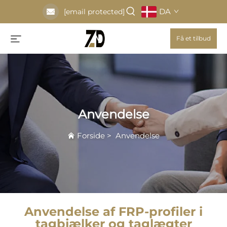
DA
[email protected]
Få et tilbud
Anvendelse
Forside
>
Anvendelse
Anvendelse af FRP-profiler i
tagbjælker og taglægter