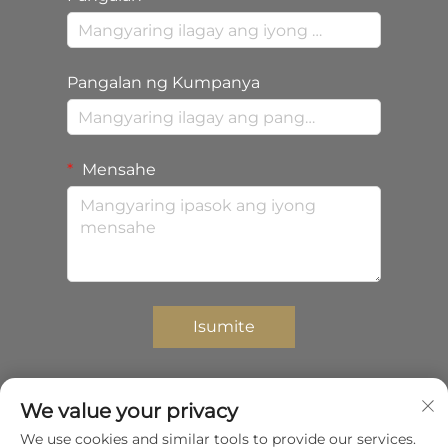
Pangalan ng Kumpanya
Mensahe
Isumite
We value your privacy
Copyright © 2025 Shenzhen Zhongda Composites
We use cookies and similar tools to provide our services.
Co.,Ltd. Lahat ng karapatan ay reserbado.