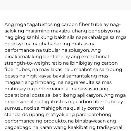
Puno ng Prutas
Ang mga tagatustos ng carbon fiber tube ay nag-
aalok ng maraming makabuluhang benepisyo na
nagiging sanhi kung bakit sila napakahalaga sa mga
negosyo na naghahanap ng mataas na
performance na tubular na solusyon. Ang
pinakamalaking bentahe ay ang exceptional
strength-to-weight ratio na ibinibigay ng carbon
fiber tubes, na may lakas na umaabot sa sampung
beses na higit kaysa bakal samantalang mas
magaan ang timbang, na nagreresulta sa mas
mahusay na performance at nabawasan ang
operational costs sa iba't ibang aplikasyon. Ang mga
propesyonal na tagatustos ng carbon fiber tube ay
sumusunod sa mahigpit na quality control
standards upang matiyak ang pare-parehong
performance ng produkto, na binabawasan ang
pagbabago na karaniwang kaakibat ng tradisyonal