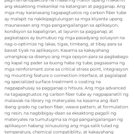
pagmamanupaktura na maaaring i-tailor upang makamit
ang eksaktong mekanikal na katangian at pagganap. Ang
mga may karanasang tagapagtustos ng carbon fiber tube
ay malapit na nakikipagtulungan sa mga kliyente upang
maunawaan ang mga pangangailangan sa aplikasyon,
kondisyon sa kapaligiran, at layunin sa pagganap, at
pagkatapos ay bumubuo ng mga pasadyang solusyon na
nag-o-optimize ng lakas, tigas, timbang, at tibay para sa
bawat tiyak na aplikasyon. Kasama sa kakayahang
umangkop sa disenyo ang mga opsyon para sa pagbabago
ng kapal ng pader sa buong haba ng tube, pagsasama ng
mga reinforsment zone sa critical stress point, integrasyon
ng mounting feature o connection interface, at paglalapat
ng specialized surface treatment o coating na
nagpapahusay sa pagganap o hitsura. Ang mga advanced
na tagapagtustos ng carbon fiber tube ay nagpapanatili ng
malawak na library ng materyales na kasama ang iba't
ibang grado ng carbon fiber, weave pattern, at formulation
ng resin, na nagbibigay-daan sa eksaktong pagpili ng
materyales na tumutugma sa mga pangangailangan ng
aplikasyon habang isinusulong ang mga salik tulad ng
temperatura, chemical compatibility, at kakayahang