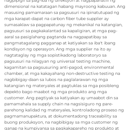
nagpipigil sa pag-iba ng direksyon at nagpapanatili ng
dimensional na katatagan habang mayroong kabuuan. Ang
masusing pamamaraan sa pagsusuri na ipinatutupad ng
mga karapat-dapat na carbon fiber tube supplier ay
sumasaklaw sa pagpapatunay ng mekanikal na katangian,
pagsusuri sa pagkakalantad sa kapaligiran, at mga pag-
aaral sa pasiglahang pagtanda na nagpapatibay sa
pangmatagalang pagganap at katiyakan sa iba't ibang
kondisyon ng operasyon. Ang mga supplier na ito ay
nagtataglay ng mga sopistikadong laboratoryo sa
pagsusuri na nilagyan ng universal testing machine,
kagamitan sa pagsusuring anti-pagod, environmental
chamber, at mga kakayahang non-destructive testing na
nagbibigay-daan sa lubos na paglalarawan ng mga
katangian ng materyales at pagtuklas sa mga posibleng
depekto bago maabot ng mga produkto ang mga
customer. Ang pagtiyak sa katiyakan ay umaabot din sa
pamamahala sa supply chain na nagsisiguro ng pare-
parehong kalidad ng materyales, kontroladong proseso ng
pagmamanupaktura, at dokumentadong traceability sa
buong produksyon, na nagbibigay sa mga customer ng
ganap na kumpiyansa sa pagkakapareho ng produkto at