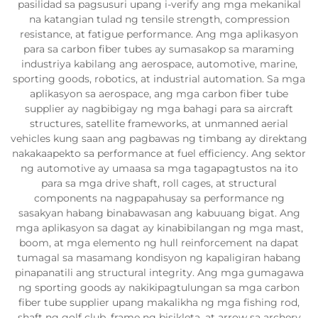
pasilidad sa pagsusuri upang i-verify ang mga mekanikal
na katangian tulad ng tensile strength, compression
resistance, at fatigue performance. Ang mga aplikasyon
para sa carbon fiber tubes ay sumasakop sa maraming
industriya kabilang ang aerospace, automotive, marine,
sporting goods, robotics, at industrial automation. Sa mga
aplikasyon sa aerospace, ang mga carbon fiber tube
supplier ay nagbibigay ng mga bahagi para sa aircraft
structures, satellite frameworks, at unmanned aerial
vehicles kung saan ang pagbawas ng timbang ay direktang
nakakaapekto sa performance at fuel efficiency. Ang sektor
ng automotive ay umaasa sa mga tagapagtustos na ito
para sa mga drive shaft, roll cages, at structural
components na nagpapahusay sa performance ng
sasakyan habang binabawasan ang kabuuang bigat. Ang
mga aplikasyon sa dagat ay kinabibilangan ng mga mast,
boom, at mga elemento ng hull reinforcement na dapat
tumagal sa masamang kondisyon ng kapaligiran habang
pinapanatili ang structural integrity. Ang mga gumagawa
ng sporting goods ay nakikipagtulungan sa mga carbon
fiber tube supplier upang makalikha ng mga fishing rod,
shaft ng golf club, frame ng bisikleta, at arrow sa archery