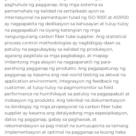
paghuhula ng pagganap. Ang mga sistema sa
pamamahala ng kalidad na sertipikado ayon sa
internasyonal na pamantayan tulad ng ISO 9001 at AS9100
ay nagpapakita ng dedikasyon sa kahusayan at tuluy-tuloy
na pagpapabuti na siyang katangian ng mga
nangungunang carbon fiber tube supplier. Ang statistical
process control methodologies ay nagbibigay-daan sa
patuloy na pagsubaybay sa kalidad ng produksyon,
agarang pagkilala sa mga pagbabago, at mapag-
imbentong mga aksyon na nagpapanatili ng pare-
parehong pagganap ng produkto. Ang pagpapatunay ng
pagganap ay kasama ang real-world testing sa aktwal na
application environment, integrasyon ng feedback ng
customer, at tuluy-tuloy na pagmomonitor sa field
performance na humihikayat sa patuloy na pagpapabuti at
inobasyon ng produkto. Ang teknikal na dokumentasyon
na ibinibigay ng mga propesyonal na carbon fiber tube
supplier ay kasama ang detalyadong mga espesipikasyon,
datos ng pagganap, gabay sa paghawak, at
rekomendasyon sa pag-install na sumusuporta sa tamang
implementasyon at optimal na pagganap sa buong haba