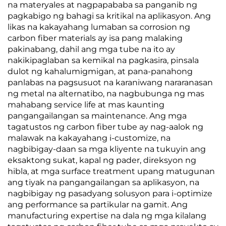
na materyales at nagpapababa sa panganib ng
pagkabigo ng bahagi sa kritikal na aplikasyon. Ang
likas na kakayahang lumaban sa corrosion ng
carbon fiber materials ay isa pang malaking
pakinabang, dahil ang mga tube na ito ay
nakikipaglaban sa kemikal na pagkasira, pinsala
dulot ng kahalumigmigan, at pana-panahong
panlabas na pagsusuot na karaniwang nararanasan
ng metal na alternatibo, na nagbubunga ng mas
mahabang service life at mas kaunting
pangangailangan sa maintenance. Ang mga
tagatustos ng carbon fiber tube ay nag-aalok ng
malawak na kakayahang i-customize, na
nagbibigay-daan sa mga kliyente na tukuyin ang
eksaktong sukat, kapal ng pader, direksyon ng
hibla, at mga surface treatment upang matugunan
ang tiyak na pangangailangan sa aplikasyon, na
nagbibigay ng pasadyang solusyon para i-optimize
ang performance sa partikular na gamit. Ang
manufacturing expertise na dala ng mga kilalang