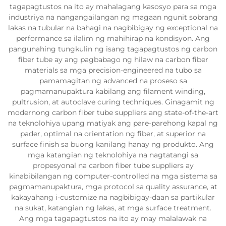
tagapagtustos na ito ay mahalagang kasosyo para sa mga
industriya na nangangailangan ng magaan ngunit sobrang
lakas na tubular na bahagi na nagbibigay ng exceptional na
performance sa ilalim ng mahihirap na kondisyon. Ang
pangunahing tungkulin ng isang tagapagtustos ng carbon
fiber tube ay ang pagbabago ng hilaw na carbon fiber
materials sa mga precision-engineered na tubo sa
pamamagitan ng advanced na proseso sa
pagmamanupaktura kabilang ang filament winding,
pultrusion, at autoclave curing techniques. Ginagamit ng
modernong carbon fiber tube suppliers ang state-of-the-art
na teknolohiya upang matiyak ang pare-parehong kapal ng
pader, optimal na orientation ng fiber, at superior na
surface finish sa buong kanilang hanay ng produkto. Ang
mga katangian ng teknolohiya na nagtatangi sa
propesyonal na carbon fiber tube suppliers ay
kinabibilangan ng computer-controlled na mga sistema sa
pagmamanupaktura, mga protocol sa quality assurance, at
kakayahang i-customize na nagbibigay-daan sa partikular
na sukat, katangian ng lakas, at mga surface treatment.
Ang mga tagapagtustos na ito ay may malalawak na