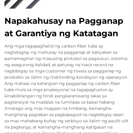
Napakahusay na Pagganap
at Garantiya ng Katatagan
Ang mga tagapaghatid ng carbon fiber tube ay
nagtataglay ng mahusay na pagganap at katiyakan sa
pamamagitan ng masusing protokol sa pagsusuri, sistema
ng asegurong kalidad, at patunay na track record na
nagbibigay sa mga customer ng tiwala sa pagganap ng
produkto sa ilalim ng matitinding kondisyon ng operasyon.
Ang mataas na katangian ng pagganap ng carbon fiber
tube mula sa mga propesyonal na tagapagtustos ay
kinabibilangan ng hindi pangkaraniwang lakas sa
pagtensiyal na madalas na lumilipas sa bakal habang
itinatago ang mas magaan na timbang, kamangha-
manghang paglaban sa pagkapagod na nagbibigay-daan
sa mas mahabang buhay ng serbisyo sa ilalim ng paulit-ulit
na pagkarga, at kamangha-manghang katigasan na