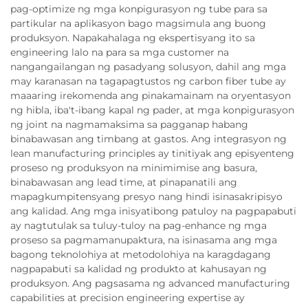
pag-optimize ng mga konpigurasyon ng tube para sa
partikular na aplikasyon bago magsimula ang buong
produksyon. Napakahalaga ng ekspertisyang ito sa
engineering lalo na para sa mga customer na
nangangailangan ng pasadyang solusyon, dahil ang mga
may karanasan na tagapagtustos ng carbon fiber tube ay
maaaring irekomenda ang pinakamainam na oryentasyon
ng hibla, iba't-ibang kapal ng pader, at mga konpigurasyon
ng joint na nagmamaksima sa pagganap habang
binabawasan ang timbang at gastos. Ang integrasyon ng
lean manufacturing principles ay tinitiyak ang episyenteng
proseso ng produksyon na minimimise ang basura,
binabawasan ang lead time, at pinapanatili ang
mapagkumpitensyang presyo nang hindi isinasakripisyo
ang kalidad. Ang mga inisyatibong patuloy na pagpapabuti
ay nagtutulak sa tuluy-tuloy na pag-enhance ng mga
proseso sa pagmamanupaktura, na isinasama ang mga
bagong teknolohiya at metodolohiya na karagdagang
nagpapabuti sa kalidad ng produkto at kahusayan ng
produksyon. Ang pagsasama ng advanced manufacturing
capabilities at precision engineering expertise ay