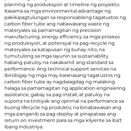
planning ng produksyon at timeline ng proyekto.
Kasama sa mga environmental advantage ng
pakikipagtulungan sa responsableng tagatustos ng
carbon fiber tube ang nabawasang waste ng
materyales sa pamamagitan ng precision
manufacturing, energy efficiency sa mga proseso
ng produksyon, at potensyal na pag-recycle ng
materyales sa katapusan ng buhay nito, na
tumutulong sa mga layunin sa sustainability
habang patuloy na nakakamit ang standard sa
performance. Ang technical support services na
ibinibigay ng mga may karanasang tagatustos ng
carbon fiber tube ay nagdaragdag ng malaking
halaga sa pamamagitan ng application engineering
assistance, gabay sa pag-install, at patuloy na
suporta na tinitiyak ang optimal na performance sa
buong lifecycle ng produkto, na binabawasan ang
mga panganib sa pag-deploy at pinapataas ang
return on investment para sa mga kliyente sa iba't
ibang industriya.