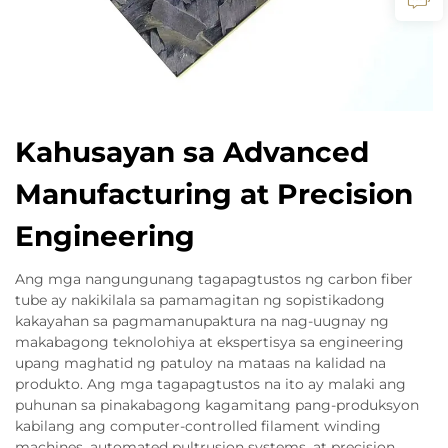
Kahusayan sa Advanced
Manufacturing at Precision
Engineering
Ang mga nangungunang tagapagtustos ng carbon fiber
tube ay nakikilala sa pamamagitan ng sopistikadong
kakayahan sa pagmamanupaktura na nag-uugnay ng
makabagong teknolohiya at ekspertisya sa engineering
upang maghatid ng patuloy na mataas na kalidad na
produkto. Ang mga tagapagtustos na ito ay malaki ang
puhunan sa pinakabagong kagamitang pang-produksyon
kabilang ang computer-controlled filament winding
machines, automated pultrusion systems, at precision