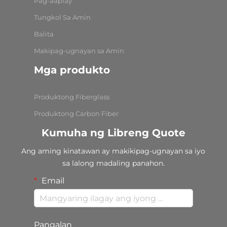
Pag-aaplay
Tungkol Sa Amin
Balita
Makipag-ugnayan sa Amin
Mga produkto
Produktong Fiberglass
Produktong Carbon Fiber
Kumuha ng Libreng Quote
Ang aming kinatawan ay makikipag-ugnayan sa iyo
sa lalong madaling panahon.
Email
Pangalan