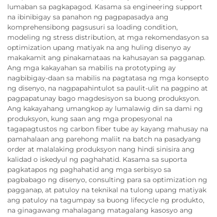
lumaban sa pagkapagod. Kasama sa engineering support
na ibinibigay sa panahon ng pagpapasadya ang
komprehensibong pagsusuri sa loading condition,
modeling ng stress distribution, at mga rekomendasyon sa
optimization upang matiyak na ang huling disenyo ay
makakamit ang pinakamataas na kahusayan sa pagganap.
Ang mga kakayahan sa mabilis na prototyping ay
nagbibigay-daan sa mabilis na pagtatasa ng mga konsepto
ng disenyo, na nagpapahintulot sa paulit-ulit na pagpino at
pagpapatunay bago magdesisyon sa buong produksyon.
Ang kakayahang umangkop ay lumalawig din sa dami ng
produksyon, kung saan ang mga propesyonal na
tagapagtustos ng carbon fiber tube ay kayang mahusay na
pamahalaan ang parehong maliit na batch na pasadyang
order at malalaking produksyon nang hindi sinisira ang
kalidad o iskedyul ng paghahatid. Kasama sa suporta
pagkatapos ng paghahatid ang mga serbisyo sa
pagbabago ng disenyo, consulting para sa optimization ng
pagganap, at patuloy na teknikal na tulong upang matiyak
ang patuloy na tagumpay sa buong lifecycle ng produkto,
na ginagawang mahalagang matagalang kasosyo ang