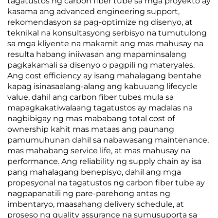
tagatustos ng carbon fiber tube sa mga proyekto ay
kasama ang advanced engineering support,
rekomendasyon sa pag-optimize ng disenyo, at
teknikal na konsultasyong serbisyo na tumutulong
sa mga kliyente na makamit ang mas mahusay na
resulta habang iniiwasan ang mapaminsalang
pagkakamali sa disenyo o pagpili ng materyales.
Ang cost efficiency ay isang mahalagang bentahe
kapag isinasaalang-alang ang kabuuang lifecycle
value, dahil ang carbon fiber tubes mula sa
mapagkakatiwalaang tagatustos ay madalas na
nagbibigay ng mas mababang total cost of
ownership kahit mas mataas ang paunang
pamumuhunan dahil sa nabawasang maintenance,
mas mahabang service life, at mas mahusay na
performance. Ang reliability ng supply chain ay isa
pang mahalagang benepisyo, dahil ang mga
propesyonal na tagatustos ng carbon fiber tube ay
nagpapanatili ng pare-parehong antas ng
imbentaryo, maasahang delivery schedule, at
proseso ng quality assurance na sumusuporta sa