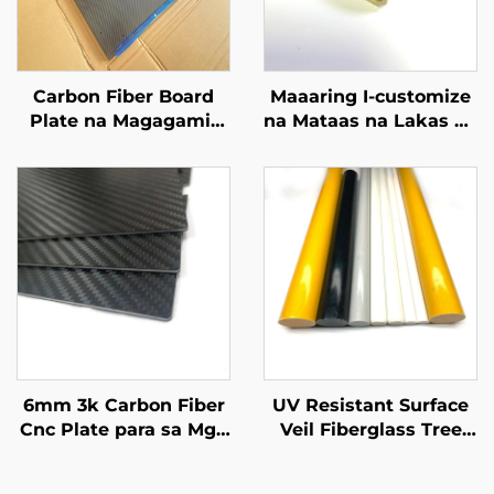
Carbon Fiber Board
Maaaring I-customize
Plate na Magagamit
na Mataas na Lakas na
sa 0.5mm 1mm 1.5mm
Mga Tubo ng
2mm 2.5mm 3mm
Fiberglass Matibay at
4mm 3K Glossy
Tiyak para sa
Surface Carbon Fiber
Maraming Sitwasyon
Plate na May
Customized na Sukat
6mm 3k Carbon Fiber
UV Resistant Surface
Cnc Plate para sa Mga
Veil Fiberglass Tree
Kagamitan ng Drone
Stakes Fiberglass Rod
para sa Suporta ng