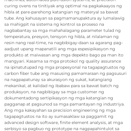
curing ovens na tinitiyak ang optimal na pagkakaayos ng
hibla at pare-parehong katangian ng materyal sa bawat
tube. Ang kahusayan sa pagmamanupaktura ay lumalawig
sa mahigpit na sistema ng kontrol sa proseso na
nagbabantay sa mga mahahalagang parameter tulad ng
temperatura, presyon, tensyon ng hibla, at nilalaman ng
resin nang real-time, na nagbibigay-daan sa agarang pag-
aadjust upang mapanatili ang mga espesipikasyon ng
produkto at maiwasan ang mga depekto bago pa man ito
mangyari. Kasama sa mga protokol ng quality assurance
na ipinatutupad ng mga propesyonal na tagapagtustos ng
carbon fiber tube ang masusing pamamaraan ng pagsusuri
na nagpapatunay sa akurasyon ng sukat, katangiang
mekanikal, at kalidad ng ibabaw para sa bawat batch ng
produksyon, na nagbibigay sa mga customer ng
dokumentadong sertipikasyon ng mga katangian ng
pagganap at pagsunod sa mga pamantayan ng industriya.
Ang mga kakayahan sa precision engineering ng mga
tagapagtustos na ito ay sumasaklaw sa paggamit ng
advanced design software, finite element analysis, at mga
serbisyo sa pagbuo ng prototype na nagpapahintulot sa