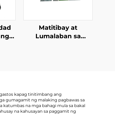
idad
Matitibay at
ang
Lumalaban sa
rbon
Korosyon na FRP na
mium
Girder, Mataas na
rbon
Kalidad na Produkto
mula sa Fiberglass
para sa
Konstruksyon
gastos kapag tinitimbang ang
 mga gumagamit ng malaking pagbawas sa
sa katumbas na mga bahagi mula sa bakal
 mahusay na kahusayan sa paggamit ng