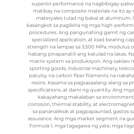
superior performance na nagbibigay-pal
matibay na composite materials na ito ay
materyales tulad ng bakal at aluminum.
kasangkot sa paglikha ng mga high-performan
procedures. Ang pangunahing gamit ng carbo
specialized application, at load-bearing ca
strength na lampas sa 3,500 MPa, modulus o
habang pinapanatili ang katulad na lakas. Na
matrix system sa produksyon. Ang saklaw 
sporting goods, industrial machinery, tel
patuloy na carbon fiber filaments na nakaha
resins. Kasama sa pagsasaalang-alang sa pr
specifications, at dami ng quantity. Ang mg
kakayahang makalaban sa environmental
corrosion, thermal stability, at electroma
sa pananaliksik at pagpapaunlad, gastos 
assurance. Ang mga market segment na gum
Formula 1, mga tagagawa ng yate, mga tag