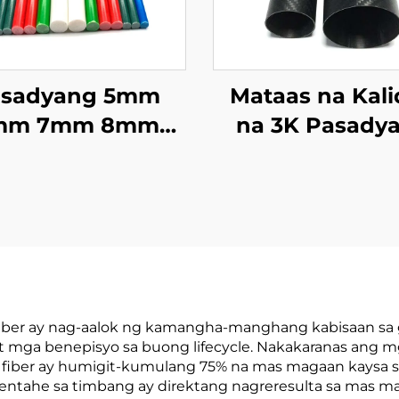
asadyang 5mm
Mataas na Kal
mm 7mm 8mm
na 3K Pasady
oxy/Vinyl Resin
Haba Round Ca
RP Pultrusion
Fiber Tube Pre
lid Fiberglass
Pasadyang Ca
Stake para sa
Fiber Pipe
icultural Stake
 fiber ay nag-aalok ng kamangha-manghang kabisaan sa 
 mga benepisyo sa buong lifecycle. Nakakaranas ang
n fiber ay humigit-kumulang 75% na mas magaan kaysa 
g bentahe sa timbang ay direktang nagreresulta sa mas