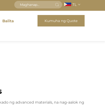
TL
Kumuha ng Quote
Balita
s
kado ng advanced materials, na nag-aalok ng