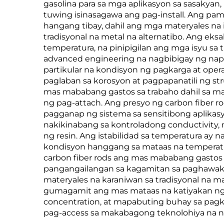
gasolina para sa mga aplikasyon sa sasakya
tuwing isinasagawa ang pag-install. Ang p
hangang tibay, dahil ang mga materyales na i
tradisyonal na metal na alternatibo. Ang ek
temperatura, na pinipigilan ang mga isyu sa 
advanced engineering na nagbibigay ng napa
partikular na kondisyon ng pagkarga at ope
paglaban sa korosyon at pagpapanatili ng st
mas mababang gastos sa trabaho dahil sa ma
ng pag-attach. Ang presyo ng carbon fiber ro
pagganap ng sistema sa sensitibong aplikasy
nakikinabang sa kontroladong conductivity, 
ng resin. Ang istabilidad sa temperatura ay
kondisyon hanggang sa mataas na temperatu
carbon fiber rods ang mas mababang gastos 
pangangailangan sa kagamitan sa paghawak.
materyales na karaniwan sa tradisyonal na ma
gumagamit ang mas mataas na katiyakan ng 
concentration, at mapabuting buhay sa pag
pag-access sa makabagong teknolohiya na nag