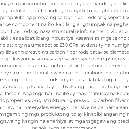
iwanag sa pamumuhunan para sa mga demanding applicat
 nagdudulot ng outstanding strength-to-weight ratios n
 Ipinapakita ng presyo ng carbon fiber rods ang sopis
ce component na ito, kabilang ang tumpak na paghabi ng
n fiber rods ay nasa structural reinforcement, vibratio
pabilities sa iba't ibang industriya. Kasama sa mga tekno
f elasticity na umaabot sa 230 GPa, at density na hum
g-iiba ang presyo ng carbon fiber rods batay sa diamete
ng aplikasyon ay sumasakop sa aerospace components, a
ecommunications infrastructure, at architectural elem
nay sa unidirectional o woven configurations, na binubu
esyo ng carbon fiber rods ang mga salik tulad ng fiber gr
a standard ng kalidad ay tinitiyak ang pare-parehong mec
 factors. Ang mga baril na ito ay may mahusay na kaka
gnetic properties. Ang istruktura ng presyo ng carbon f
sa hilaw na materyales, energy-intensive na pamamaraan 
agamit ng mga produktong ito ay kinabibilangan ng m
agawa ng hangin na enerhiya, at mga tagagawa ng prec
na solusyon sa performance.