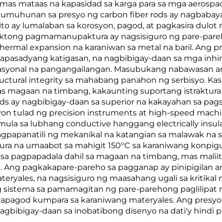
n, mas mataas na kapasidad sa karga para sa mga aeros
amumuhunan sa presyo ng carbon fiber rods ay nagbaba
to ay lumalaban sa korosyon, pagod, at pagkasira dulot
saktong pagmamanupaktura ay nagsisiguro ng pare-pareho
thermal expansion na karaniwan sa metal na baril. Ang p
pasadyang katigasan, na nagbibigay-daan sa mga inhin
rasyonal na pangangailangan. Masubukang nabawasan ang
ructural integrity sa mahabang panahon ng serbisyo. Ka
s magaan na timbang, kakaunting suportang istraktura 
ds ay nagbibigay-daan sa superior na kakayahan sa pags
on tulad ng precision instruments at high-speed machin
mula sa lubhang conductive hanggang electrically insula
 nagpapanatili ng mekanikal na katangian sa malawak na 
ra na umaabot sa mahigit 150°C sa karaniwang konpigu
sa pagpapadala dahil sa magaan na timbang, mas malii
 Ang pagkakapare-pareho sa pagganap ay pinipigilan 
teryales, na nagsisiguro ng maasahang ugali sa kritika
sistema sa pamamagitan ng pare-parehong paglilipat 
kapagod kumpara sa karaniwang materyales. Ang presyo
bibigay-daan sa inobatibong disenyo na dati'y hindi po