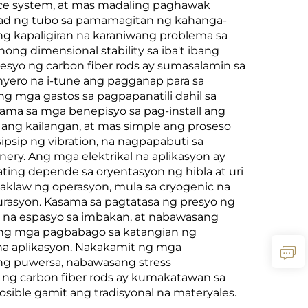
pace system, at mas madaling paghawak
yad ng tubo sa pamamagitan ng kahanga-
 ng kapaligiran na karaniwang problema sa
ng dimensional stability sa iba't ibang
resyo ng carbon fiber rods ay sumasalamin sa
yero na i-tune ang pagganap para sa
 mga gastos sa pagpapanatili dahil sa
sama sa mga benepisyo sa pag-install ang
ang kailangan, at mas simple ang proseso
ipsip ng vibration, na nagpapabuti sa
ery. Ang mga elektrikal na aplikasyon ay
ting depende sa oryentasyon ng hibla at uri
saklaw ng operasyon, mula sa cryogenic na
rasyon. Kasama sa pagtatasa ng presyo ng
t na espasyo sa imbakan, at nabawasang
ang mga pagbabago sa katangian ng
l na aplikasyon. Nakakamit ng mga
ng puwersa, nabawasang stress
 ng carbon fiber rods ay kumakatawan sa
sible gamit ang tradisyonal na materyales.