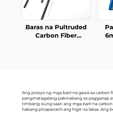
Baras na Pultruded
P
Carbon Fiber
6
Pasadyang Baras na
Ep
Carbon Fiber para sa
GF
mga Medikal na
So
Kagamitan
Agr
Ang presyo ng mga baril na gawa sa carbon
pangmatagalang pakinabang sa pagganap at
timbang, kung saan ang mga baril na carbo
habang pinapanatili ang higit na lakas. An