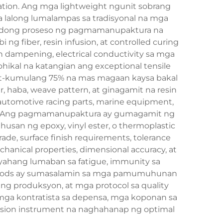
ion. Ang mga lightweight ngunit sobrang
a lalong lumalampas sa tradisyonal na mga
tikadong proseso ng pagmamanupaktura na
 fiber, resin infusion, at controlled curing
n dampening, electrical conductivity sa mga
lohikal na katangian ang exceptional tensile
igit-kumulang 75% na mas magaan kaysa bakal
r, haba, weave pattern, at ginagamit na resin
utomotive racing parts, marine equipment,
ents. Ang pagmamanupaktura ay gumagamit ng
husan ng epoxy, vinyl ester, o thermoplastic
ade, surface finish requirements, tolerance
hanical properties, dimensional accuracy, at
yahang lumaban sa fatigue, immunity sa
iber rods ay sumasalamin sa mga pamumuhunan
ng produksyon, at mga protocol sa quality
ga kontratista sa depensa, mga koponan sa
ision instrument na naghahanap ng optimal