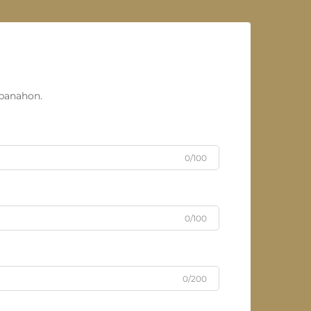
panahon.
0/100
0/100
0/200