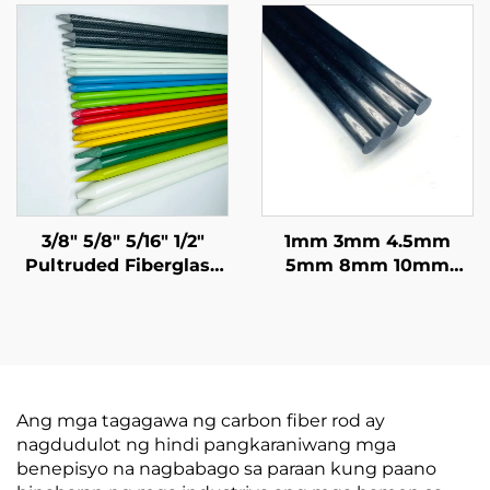
Carbon Fiber para sa
Tube Premium
mga Medikal na
Pasadyang Carbon
Kagamitan
Fiber Pipe
3/8" 5/8" 5/16" 1/2"
1mm 3mm 4.5mm
Pultruded Fiberglass
5mm 8mm 10mm
Tube Stake Tree Stake
11mm 16mm Mala-
na may Polyester Veil
Plastik na Solong
Tumagal ng 20 Taon o
Baras na CFRP Carbon
Higit Pa
Fiber Bilog na Baras
Ang mga tagagawa ng carbon fiber rod ay
nagdudulot ng hindi pangkaraniwang mga
benepisyo na nagbabago sa paraan kung paano