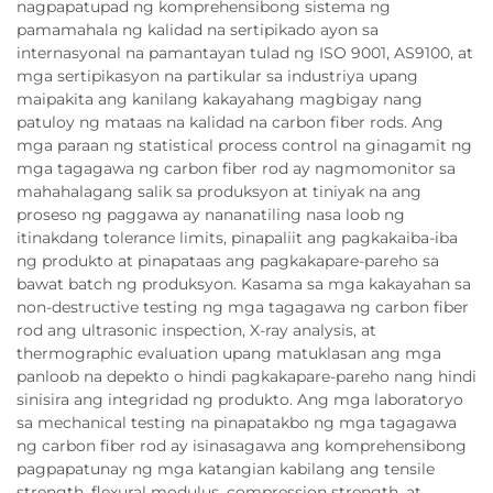
nagpapatupad ng komprehensibong sistema ng
pamamahala ng kalidad na sertipikado ayon sa
internasyonal na pamantayan tulad ng ISO 9001, AS9100, at
mga sertipikasyon na partikular sa industriya upang
maipakita ang kanilang kakayahang magbigay nang
patuloy ng mataas na kalidad na carbon fiber rods. Ang
mga paraan ng statistical process control na ginagamit ng
mga tagagawa ng carbon fiber rod ay nagmomonitor sa
mahahalagang salik sa produksyon at tiniyak na ang
proseso ng paggawa ay nananatiling nasa loob ng
itinakdang tolerance limits, pinapaliit ang pagkakaiba-iba
ng produkto at pinapataas ang pagkakapare-pareho sa
bawat batch ng produksyon. Kasama sa mga kakayahan sa
non-destructive testing ng mga tagagawa ng carbon fiber
rod ang ultrasonic inspection, X-ray analysis, at
thermographic evaluation upang matuklasan ang mga
panloob na depekto o hindi pagkakapare-pareho nang hindi
sinisira ang integridad ng produkto. Ang mga laboratoryo
sa mechanical testing na pinapatakbo ng mga tagagawa
ng carbon fiber rod ay isinasagawa ang komprehensibong
pagpapatunay ng mga katangian kabilang ang tensile
strength, flexural modulus, compression strength, at