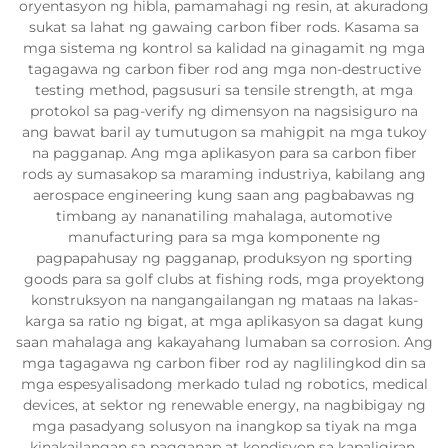
oryentasyon ng hibla, pamamahagi ng resin, at akuradong
sukat sa lahat ng gawaing carbon fiber rods. Kasama sa
mga sistema ng kontrol sa kalidad na ginagamit ng mga
tagagawa ng carbon fiber rod ang mga non-destructive
testing method, pagsusuri sa tensile strength, at mga
protokol sa pag-verify ng dimensyon na nagsisiguro na
ang bawat baril ay tumutugon sa mahigpit na mga tukoy
na pagganap. Ang mga aplikasyon para sa carbon fiber
rods ay sumasakop sa maraming industriya, kabilang ang
aerospace engineering kung saan ang pagbabawas ng
timbang ay nananatiling mahalaga, automotive
manufacturing para sa mga komponente ng
pagpapahusay ng pagganap, produksyon ng sporting
goods para sa golf clubs at fishing rods, mga proyektong
konstruksyon na nangangailangan ng mataas na lakas-
karga sa ratio ng bigat, at mga aplikasyon sa dagat kung
saan mahalaga ang kakayahang lumaban sa corrosion. Ang
mga tagagawa ng carbon fiber rod ay naglilingkod din sa
mga espesyalisadong merkado tulad ng robotics, medical
devices, at sektor ng renewable energy, na nagbibigay ng
mga pasadyang solusyon na inangkop sa tiyak na mga
kinakailangan sa pagganap at kondisyon sa kapaligiran.