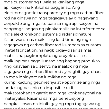
mga customer ng tiwala sa kanilang mga
aplikasyon na kritikal sa pagganap. Ang
electromagnetic transparency ng mga carbon fiber
rod na ginawa ng mga tagagawa ay ginagawang
perpekto ang mga ito para sa mga aplikasyon na
nangangailangan ng pinakamaliit na interference sa
mga elektronikong sistema o radar signature.
Karaniwan, mas maikli ang lead time ng mga
tagagawa ng carbon fiber rod kumpara sa custom
metal fabrication, na nagbibigay-daan sa mas
mabilis na pagkumpleto ng proyekto at mas
maikling oras bago ilunsad ang bagong produkto.
Ang kalayaan sa disenyo na inaalok ng mga
tagagawa ng carbon fiber rod ay nagbibigay-daan
sa mga inhinyero na lumikha ng mga
kumplikadong geometriya at i-optimize ang mga
landas ng pasanin na imposible o di-
makatotohanan gamit ang mga konbensyonal na
materyales. Kasama sa mga benepisyong
pangkalikasan na ibinibigay ng mga tagagawa ng