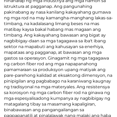
hinaharap ng mga industriya ang mga hamon sa
istruktura at pagganap. Ang pangunahing
pakinabang ay nasa kanilang kakayahang gumawa
ng mga rod na may kamangha-manghang lakas-sa-
timbang, na kadalasang limang beses na mas
matibay kaysa bakal habang mas magaan ang
timbang. Ang kakayahang bawasan ang bigat ay
nagbibigay-daan sa mga tagagawa sa iba't ibang
sektor na mapabuti ang kahusayan sa enerhiya,
mapataas ang pagganap, at bawasan ang mga
gastos sa operasyon. Ginagamit ng mga tagagawa
ng carbon fiber rod ang mga napapanahong
pamamaraan sa produksyon upang matiyak ang
pare-parehong kalidad at eksaktong dimensyon, na
pinipigilan ang pagbabago na karaniwang kaugnay
ng tradisyonal na mga materyales. Ang resistensya
sa korosyon ng mga carbon fiber rod na ginawa ng
mga espesyalisadong kumpanya ay nagbibigay ng
matagalang tibay sa masamang kapaligiran,
binabawasan ang pangangailangan sa
pagpapanatili at pinalalawak nang malaki ang haba