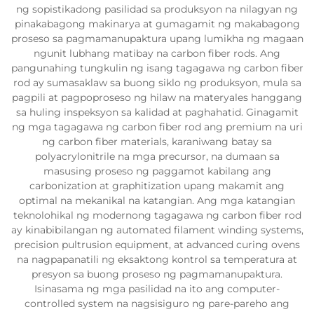
ng sopistikadong pasilidad sa produksyon na nilagyan ng
pinakabagong makinarya at gumagamit ng makabagong
proseso sa pagmamanupaktura upang lumikha ng magaan
ngunit lubhang matibay na carbon fiber rods. Ang
pangunahing tungkulin ng isang tagagawa ng carbon fiber
rod ay sumasaklaw sa buong siklo ng produksyon, mula sa
pagpili at pagpoproseso ng hilaw na materyales hanggang
sa huling inspeksyon sa kalidad at paghahatid. Ginagamit
ng mga tagagawa ng carbon fiber rod ang premium na uri
ng carbon fiber materials, karaniwang batay sa
polyacrylonitrile na mga precursor, na dumaan sa
masusing proseso ng paggamot kabilang ang
carbonization at graphitization upang makamit ang
optimal na mekanikal na katangian. Ang mga katangian
teknolohikal ng modernong tagagawa ng carbon fiber rod
ay kinabibilangan ng automated filament winding systems,
precision pultrusion equipment, at advanced curing ovens
na nagpapanatili ng eksaktong kontrol sa temperatura at
presyon sa buong proseso ng pagmamanupaktura.
Isinasama ng mga pasilidad na ito ang computer-
controlled system na nagsisiguro ng pare-pareho ang