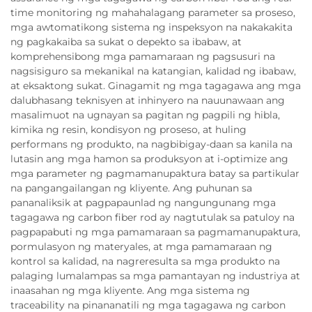
time monitoring ng mahahalagang parameter sa proseso,
mga awtomatikong sistema ng inspeksyon na nakakakita
ng pagkakaiba sa sukat o depekto sa ibabaw, at
komprehensibong mga pamamaraan ng pagsusuri na
nagsisiguro sa mekanikal na katangian, kalidad ng ibabaw,
at eksaktong sukat. Ginagamit ng mga tagagawa ang mga
dalubhasang teknisyen at inhinyero na nauunawaan ang
masalimuot na ugnayan sa pagitan ng pagpili ng hibla,
kimika ng resin, kondisyon ng proseso, at huling
performans ng produkto, na nagbibigay-daan sa kanila na
lutasin ang mga hamon sa produksyon at i-optimize ang
mga parameter ng pagmamanupaktura batay sa partikular
na pangangailangan ng kliyente. Ang puhunan sa
pananaliksik at pagpapaunlad ng nangungunang mga
tagagawa ng carbon fiber rod ay nagtutulak sa patuloy na
pagpapabuti ng mga pamamaraan sa pagmamanupaktura,
pormulasyon ng materyales, at mga pamamaraan ng
kontrol sa kalidad, na nagreresulta sa mga produkto na
palaging lumalampas sa mga pamantayan ng industriya at
inaasahan ng mga kliyente. Ang mga sistema ng
traceability na pinananatili ng mga tagagawa ng carbon