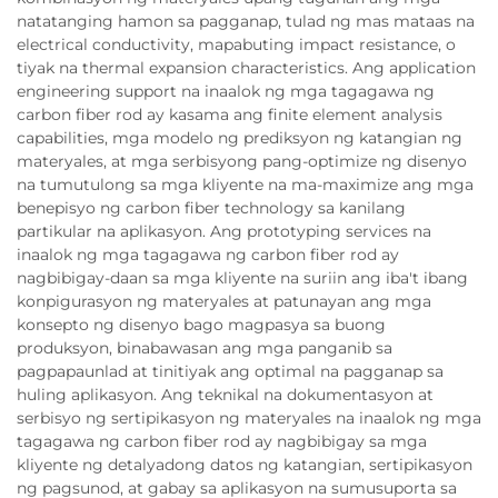
natatanging hamon sa pagganap, tulad ng mas mataas na
electrical conductivity, mapabuting impact resistance, o
tiyak na thermal expansion characteristics. Ang application
engineering support na inaalok ng mga tagagawa ng
carbon fiber rod ay kasama ang finite element analysis
capabilities, mga modelo ng prediksyon ng katangian ng
materyales, at mga serbisyong pang-optimize ng disenyo
na tumutulong sa mga kliyente na ma-maximize ang mga
benepisyo ng carbon fiber technology sa kanilang
partikular na aplikasyon. Ang prototyping services na
inaalok ng mga tagagawa ng carbon fiber rod ay
nagbibigay-daan sa mga kliyente na suriin ang iba't ibang
konpigurasyon ng materyales at patunayan ang mga
konsepto ng disenyo bago magpasya sa buong
produksyon, binabawasan ang mga panganib sa
pagpapaunlad at tinitiyak ang optimal na pagganap sa
huling aplikasyon. Ang teknikal na dokumentasyon at
serbisyo ng sertipikasyon ng materyales na inaalok ng mga
tagagawa ng carbon fiber rod ay nagbibigay sa mga
kliyente ng detalyadong datos ng katangian, sertipikasyon
ng pagsunod, at gabay sa aplikasyon na sumusuporta sa