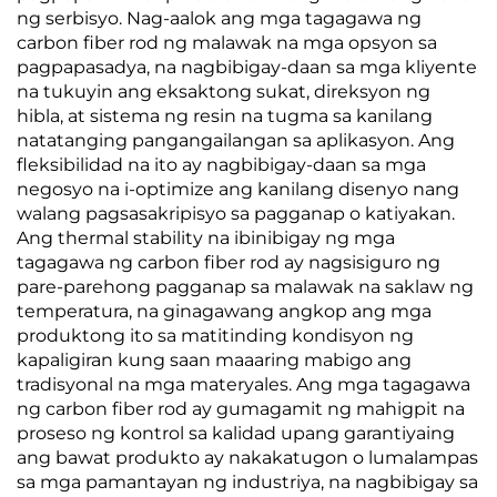
ng serbisyo. Nag-aalok ang mga tagagawa ng
carbon fiber rod ng malawak na mga opsyon sa
pagpapasadya, na nagbibigay-daan sa mga kliyente
na tukuyin ang eksaktong sukat, direksyon ng
hibla, at sistema ng resin na tugma sa kanilang
natatanging pangangailangan sa aplikasyon. Ang
fleksibilidad na ito ay nagbibigay-daan sa mga
negosyo na i-optimize ang kanilang disenyo nang
walang pagsasakripisyo sa pagganap o katiyakan.
Ang thermal stability na ibinibigay ng mga
tagagawa ng carbon fiber rod ay nagsisiguro ng
pare-parehong pagganap sa malawak na saklaw ng
temperatura, na ginagawang angkop ang mga
produktong ito sa matitinding kondisyon ng
kapaligiran kung saan maaaring mabigo ang
tradisyonal na mga materyales. Ang mga tagagawa
ng carbon fiber rod ay gumagamit ng mahigpit na
proseso ng kontrol sa kalidad upang garantiyaing
ang bawat produkto ay nakakatugon o lumalampas
sa mga pamantayan ng industriya, na nagbibigay sa