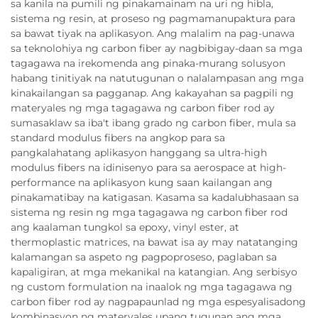
sa kanila na pumili ng pinakamainam na uri ng hibla,
sistema ng resin, at proseso ng pagmamanupaktura para
sa bawat tiyak na aplikasyon. Ang malalim na pag-unawa
sa teknolohiya ng carbon fiber ay nagbibigay-daan sa mga
tagagawa na irekomenda ang pinaka-murang solusyon
habang tinitiyak na natutugunan o nalalampasan ang mga
kinakailangan sa pagganap. Ang kakayahan sa pagpili ng
materyales ng mga tagagawa ng carbon fiber rod ay
sumasaklaw sa iba't ibang grado ng carbon fiber, mula sa
standard modulus fibers na angkop para sa
pangkalahatang aplikasyon hanggang sa ultra-high
modulus fibers na idinisenyo para sa aerospace at high-
performance na aplikasyon kung saan kailangan ang
pinakamatibay na katigasan. Kasama sa kadalubhasaan sa
sistema ng resin ng mga tagagawa ng carbon fiber rod
ang kaalaman tungkol sa epoxy, vinyl ester, at
thermoplastic matrices, na bawat isa ay may natatanging
kalamangan sa aspeto ng pagpoproseso, paglaban sa
kapaligiran, at mga mekanikal na katangian. Ang serbisyo
ng custom formulation na inaalok ng mga tagagawa ng
carbon fiber rod ay nagpapaunlad ng mga espesyalisadong
kombinasyon ng materyales upang tugunan ang mga