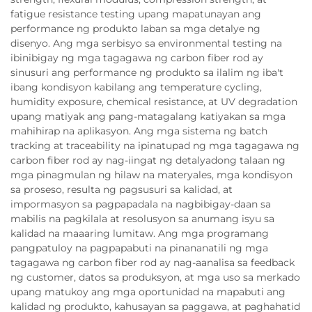
fatigue resistance testing upang mapatunayan ang
performance ng produkto laban sa mga detalye ng
disenyo. Ang mga serbisyo sa environmental testing na
ibinibigay ng mga tagagawa ng carbon fiber rod ay
sinusuri ang performance ng produkto sa ilalim ng iba't
ibang kondisyon kabilang ang temperature cycling,
humidity exposure, chemical resistance, at UV degradation
upang matiyak ang pang-matagalang katiyakan sa mga
mahihirap na aplikasyon. Ang mga sistema ng batch
tracking at traceability na ipinatupad ng mga tagagawa ng
carbon fiber rod ay nag-iingat ng detalyadong talaan ng
mga pinagmulan ng hilaw na materyales, mga kondisyon
sa proseso, resulta ng pagsusuri sa kalidad, at
impormasyon sa pagpapadala na nagbibigay-daan sa
mabilis na pagkilala at resolusyon sa anumang isyu sa
kalidad na maaaring lumitaw. Ang mga programang
pangpatuloy na pagpapabuti na pinananatili ng mga
tagagawa ng carbon fiber rod ay nag-aanalisa sa feedback
ng customer, datos sa produksyon, at mga uso sa merkado
upang matukoy ang mga oportunidad na mapabuti ang
kalidad ng produkto, kahusayan sa paggawa, at paghahatid