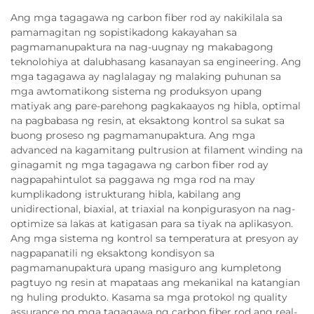
Ang mga tagagawa ng carbon fiber rod ay nakikilala sa
pamamagitan ng sopistikadong kakayahan sa
pagmamanupaktura na nag-uugnay ng makabagong
teknolohiya at dalubhasang kasanayan sa engineering. Ang
mga tagagawa ay naglalagay ng malaking puhunan sa
mga awtomatikong sistema ng produksyon upang
matiyak ang pare-parehong pagkakaayos ng hibla, optimal
na pagbabasa ng resin, at eksaktong kontrol sa sukat sa
buong proseso ng pagmamanupaktura. Ang mga
advanced na kagamitang pultrusion at filament winding na
ginagamit ng mga tagagawa ng carbon fiber rod ay
nagpapahintulot sa paggawa ng mga rod na may
kumplikadong istrukturang hibla, kabilang ang
unidirectional, biaxial, at triaxial na konpigurasyon na nag-
optimize sa lakas at katigasan para sa tiyak na aplikasyon.
Ang mga sistema ng kontrol sa temperatura at presyon ay
nagpapanatili ng eksaktong kondisyon sa
pagmamanupaktura upang masiguro ang kumpletong
pagtuyo ng resin at mapataas ang mekanikal na katangian
ng huling produkto. Kasama sa mga protokol ng quality
assurance ng mga tagagawa ng carbon fiber rod ang real-