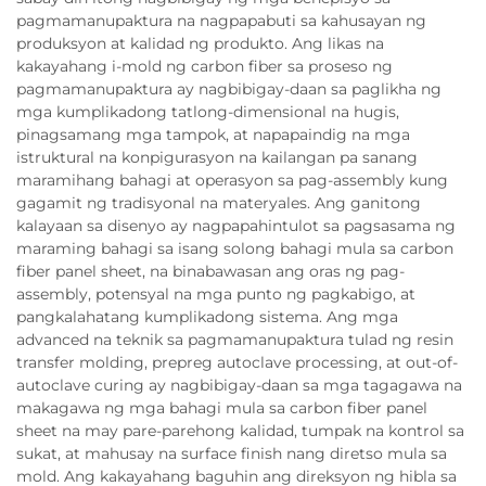
pagmamanupaktura na nagpapabuti sa kahusayan ng
produksyon at kalidad ng produkto. Ang likas na
kakayahang i-mold ng carbon fiber sa proseso ng
pagmamanupaktura ay nagbibigay-daan sa paglikha ng
mga kumplikadong tatlong-dimensional na hugis,
pinagsamang mga tampok, at napapaindig na mga
istruktural na konpigurasyon na kailangan pa sanang
maramihang bahagi at operasyon sa pag-assembly kung
gagamit ng tradisyonal na materyales. Ang ganitong
kalayaan sa disenyo ay nagpapahintulot sa pagsasama ng
maraming bahagi sa isang solong bahagi mula sa carbon
fiber panel sheet, na binabawasan ang oras ng pag-
assembly, potensyal na mga punto ng pagkabigo, at
pangkalahatang kumplikadong sistema. Ang mga
advanced na teknik sa pagmamanupaktura tulad ng resin
transfer molding, prepreg autoclave processing, at out-of-
autoclave curing ay nagbibigay-daan sa mga tagagawa na
makagawa ng mga bahagi mula sa carbon fiber panel
sheet na may pare-parehong kalidad, tumpak na kontrol sa
sukat, at mahusay na surface finish nang diretso mula sa
mold. Ang kakayahang baguhin ang direksyon ng hibla sa