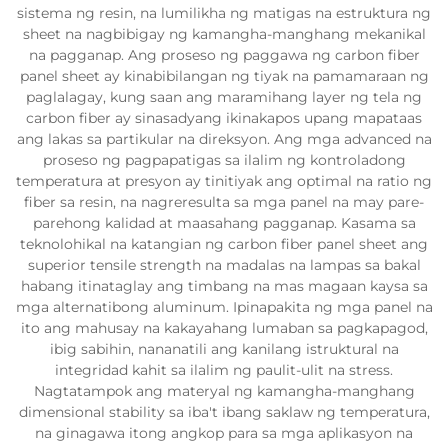
sistema ng resin, na lumilikha ng matigas na estruktura ng
sheet na nagbibigay ng kamangha-manghang mekanikal
na pagganap. Ang proseso ng paggawa ng carbon fiber
panel sheet ay kinabibilangan ng tiyak na pamamaraan ng
paglalagay, kung saan ang maramihang layer ng tela ng
carbon fiber ay sinasadyang ikinakapos upang mapataas
ang lakas sa partikular na direksyon. Ang mga advanced na
proseso ng pagpapatigas sa ilalim ng kontroladong
temperatura at presyon ay tinitiyak ang optimal na ratio ng
fiber sa resin, na nagreresulta sa mga panel na may pare-
parehong kalidad at maasahang pagganap. Kasama sa
teknolohikal na katangian ng carbon fiber panel sheet ang
superior tensile strength na madalas na lampas sa bakal
habang itinataglay ang timbang na mas magaan kaysa sa
mga alternatibong aluminum. Ipinapakita ng mga panel na
ito ang mahusay na kakayahang lumaban sa pagkapagod,
ibig sabihin, nananatili ang kanilang istruktural na
integridad kahit sa ilalim ng paulit-ulit na stress.
Nagtatampok ang materyal ng kamangha-manghang
dimensional stability sa iba't ibang saklaw ng temperatura,
na ginagawa itong angkop para sa mga aplikasyon na