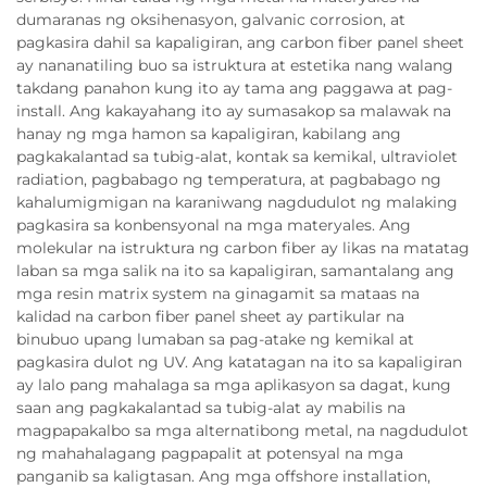
dumaranas ng oksihenasyon, galvanic corrosion, at
pagkasira dahil sa kapaligiran, ang carbon fiber panel sheet
ay nananatiling buo sa istruktura at estetika nang walang
takdang panahon kung ito ay tama ang paggawa at pag-
install. Ang kakayahang ito ay sumasakop sa malawak na
hanay ng mga hamon sa kapaligiran, kabilang ang
pagkakalantad sa tubig-alat, kontak sa kemikal, ultraviolet
radiation, pagbabago ng temperatura, at pagbabago ng
kahalumigmigan na karaniwang nagdudulot ng malaking
pagkasira sa konbensyonal na mga materyales. Ang
molekular na istruktura ng carbon fiber ay likas na matatag
laban sa mga salik na ito sa kapaligiran, samantalang ang
mga resin matrix system na ginagamit sa mataas na
kalidad na carbon fiber panel sheet ay partikular na
binubuo upang lumaban sa pag-atake ng kemikal at
pagkasira dulot ng UV. Ang katatagan na ito sa kapaligiran
ay lalo pang mahalaga sa mga aplikasyon sa dagat, kung
saan ang pagkakalantad sa tubig-alat ay mabilis na
magpapakalbo sa mga alternatibong metal, na nagdudulot
ng mahahalagang pagpapalit at potensyal na mga
panganib sa kaligtasan. Ang mga offshore installation,