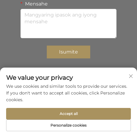
Mensahe
Isumite
We value your privacy
Copyright © 2025 Shenzhen Zhongda Composites
We use cookies and similar tools to provide our services.
Co.,Ltd. Lahat ng karapatan ay reserbado.
If you don't want to accept all cookies, click Personalize
Patakaran sa Pagkapribado
cookies.
Ilipat pataas
Accept all
Personalize cookies
Homepage
Produkto
Tungkol
Kontak