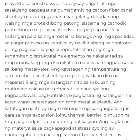
proyekto sa konstruksyon sa baybay-dagat, at mga
sasakyang pandagat na gumagamit ng carbon fiber panel
sheet ay maaaring gumana nang ilang dekada nang
walang mga protektibong patong, sistema ng cathodic
protection, o regular na iskedyul ng pagpapanatili na
kailangan para sa mga metal na bahagi. Ang mga pasilidad
sa pagpoproseso ng kemikal ay nakikinabang sa ganitong
uri ng paglaban kapag pinoprotektahan ang mga
kagamitan o istruktural na elemento na nakalantad sa
mapaminsalang mga kemikal na mabilis na magpapasama
sa ibang materyales. Ang katatagan ng temperatura ng
carbon fiber panel sheet ay nagbibigay-daan dito na
mapanatili ang mga katangian nito sa kabuuan ng
matinding saklaw ng temperatura nang walang
pagpapalawak, pagkontraksi, o pagkasira ng katangian na
karaniwang nararanasan ng mga metal at plastik. Ang
katatagan na ito ay nag-e-eliminate ng pangangailangan
para sa mga expansion joint, thermal barrier, o muson na
mga pag-aadjust sa maraming aplikasyon. Ang paglaban
ng materyales sa pagkapagod at stress cycling ay
nangangahulugan na ang carbon fiber panel sheet ay