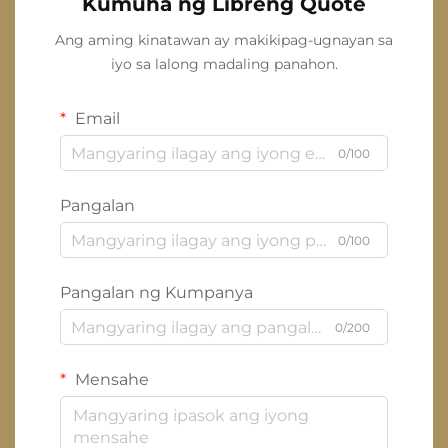
Kumuha ng Libreng Quote
Ang aming kinatawan ay makikipag-ugnayan sa
iyo sa lalong madaling panahon.
Email
0/100
Pangalan
0/100
Pangalan ng Kumpanya
0/200
Mensahe