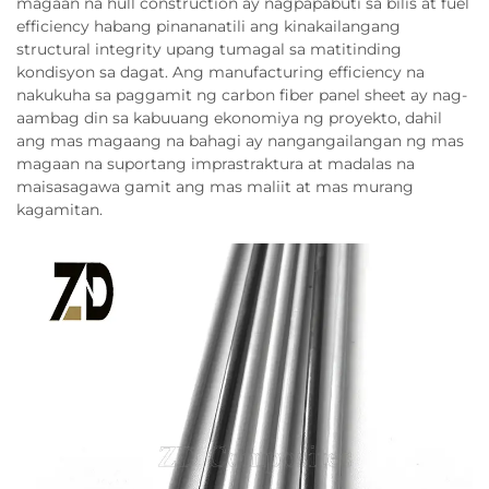
magaan na hull construction ay nagpapabuti sa bilis at fuel
efficiency habang pinananatili ang kinakailangang
structural integrity upang tumagal sa matitinding
kondisyon sa dagat. Ang manufacturing efficiency na
nakukuha sa paggamit ng carbon fiber panel sheet ay nag-
aambag din sa kabuuang ekonomiya ng proyekto, dahil
ang mas magaang na bahagi ay nangangailangan ng mas
magaan na suportang imprastraktura at madalas na
maisasagawa gamit ang mas maliit at mas murang
kagamitan.