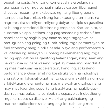
operating costs. Ang isang komersyal na eroplano na
gumagamit ng mga bahagi mula sa carbon fiber panel
sheet ay maaaring makabawas ng ilang libong pound
kumpara sa katumbas nitong istrakturang aluminum, na
nagreresulta sa milyon-milyong dolyar na tipid sa gasolina
sa buong operational lifetime ng eroplano. Katulad nito, sa
automotive applications, ang pagsasama ng carbon fiber
panel sheet ay nagbibigay-daan sa mga tagagawa na
matugunan ang palaging tumitinding mga pamantayan sa
fuel economy nang hindi sinasakripisyo ang performance o
kaligtasan ng sasakyan. Lubhang nakikinabang ang mga
racing application sa ganitong kalamangan, kung saan ang
bawat onsa ng nabawasang bigat ay maaaring magdulot
ng mas mahusay na acceleration, handling, at braking
performance. Ginagamit ng konstruksiyon na industriya
ang ratio ng lakas-at-bigat na ito upang makalikha ng mga
arkitekturang elemento na mas malawak ang sakop nang
may mas kaunting suportang istraktura, na nagbibigay-
daan sa mas bukas na panloob na espasyo at inobatibong
mga konsepto sa disenyo. Malaki ang pakinabang ng
marine applications sa katangiang ito, dahil ang mas