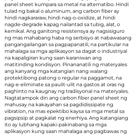
panel sheet kumpara sa metal na alternatibo. Hindi
tulad ng bakal o aluminum, ang carbon fiber ay
hindi nagkararaw, hindi nag-o-oxidize, at hindi
nagde-degrade kapag nailantad sa tubig, alat, o
kemikal. Ang ganitong resistensya ay nagsisiguro
ng mas mahabang haba ng serbisyo at nabawasang
pangangailangan sa pagpapanatili, na partikular na
mahalaga sa mga aplikasyon sa dagat o industriyal
na kapaligiran kung saan karaniwan ang
matitinding kondisyon. Pinananatili ng materyales
ang kanyang mga katangian nang walang
protektibong patong o regular na paggamot, na
nag-e-eliminate sa paulit-ulit na gastos at oras ng
paghinto na kaugnay ng tradisyonal na materyales.
Nagtatampok din ang carbon fiber panel sheet ng
mahusay na kakayahan sa pagdidissipate ng
vibration, na mas epektibo kaysa sa mga metal sa
pagsipsip at pagkalat ng enerhiya. Ang katangiang
ito ay lubhang kapaki-pakinabang sa mga
aplikasyon kung saan mahalaga ang pagbawas ng