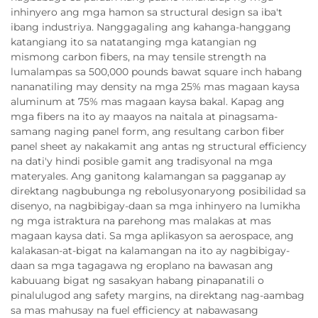
inhinyero ang mga hamon sa structural design sa iba't
ibang industriya. Nanggagaling ang kahanga-hanggang
katangiang ito sa natatanging mga katangian ng
mismong carbon fibers, na may tensile strength na
lumalampas sa 500,000 pounds bawat square inch habang
nananatiling may density na mga 25% mas magaan kaysa
aluminum at 75% mas magaan kaysa bakal. Kapag ang
mga fibers na ito ay maayos na naitala at pinagsama-
samang naging panel form, ang resultang carbon fiber
panel sheet ay nakakamit ang antas ng structural efficiency
na dati'y hindi posible gamit ang tradisyonal na mga
materyales. Ang ganitong kalamangan sa pagganap ay
direktang nagbubunga ng rebolusyonaryong posibilidad sa
disenyo, na nagbibigay-daan sa mga inhinyero na lumikha
ng mga istraktura na parehong mas malakas at mas
magaan kaysa dati. Sa mga aplikasyon sa aerospace, ang
kalakasan-at-bigat na kalamangan na ito ay nagbibigay-
daan sa mga tagagawa ng eroplano na bawasan ang
kabuuang bigat ng sasakyan habang pinapanatili o
pinalulugod ang safety margins, na direktang nag-aambag
sa mas mahusay na fuel efficiency at nabawasang