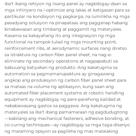
iba't ibang rehiyon ng iisang panel ay nagbibigay-daan sa
mga inhinyero na i-optimize ang lakas at katigasan para sa
partikular na kondisyon ng pagkarga, na lumilikha ng mga
pasadyang solusyon na pinapataas ang pagganap habang
binabawasan ang timbang at paggamit ng materyales.
Kasama sa kakayahang ito ang integrasyon ng mga
functional na tampok tulad ng mga mounting point,
reinforcement ribs, at aerodynamic surfaces nang diretso
sa istraktura ng carbon fiber panel sheet, na nag-e-
eliminate ng secondary operations at nagpapabuti sa
kabuuang katiyakan ng produkto. Ang kakatugma sa
automation sa pagmamanupaktura ay ginagawang
angkop ang produksyon ng carbon fiber panel sheet para
sa mataas na volume ng aplikasyon, kung saan ang
automated fiber placement systems at robotic handling
equipment ay nagbibigay ng pare-parehong kalidad at
nababawasang gastos sa paggawa. Ang kakatugma ng
materyales sa iba't ibang pamamaraan ng pagdudugtong
—kabilang ang mechanical fasteners, adhesive bonding, at
co-curing techniques—ay nagbibigay sa mga taga-disenyo
ng maraming opsyon sa paglikha ng mas malalaking