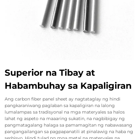
Superior na Tibay at
Habambuhay sa Kapaligiran
Ang carbon fiber panel sheet ay nagtataglay ng hindi
pangkaraniwang paglaban sa kapaligiran na lalong
lumalampas sa tradisyonal na mga materyales sa halos
lahat ng aspeto na maaaring sukatin, na nagbibigay ng
pangmatagalang halaga sa pamamagitan ng nabawasang
pangangailangan sa pagpapanatili at pinalawig na haba ng
serbisyo. Hindi tulad ng mga metal na materyales na