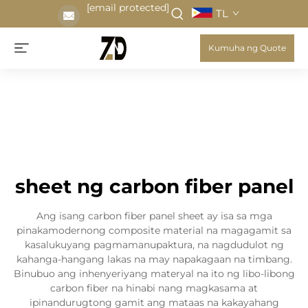
[email protected]
TL
Kumuha ng Quote
sheet ng carbon fiber panel
Ang isang carbon fiber panel sheet ay isa sa mga
pinakamodernong composite material na magagamit sa
kasalukuyang pagmamanupaktura, na nagdudulot ng
kahanga-hangang lakas na may napakagaan na timbang.
Binubuo ang inhenyeriyang materyal na ito ng libo-libong
carbon fiber na hinabi nang magkasama at
ipinandurugtong gamit ang mataas na kakayahang