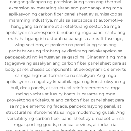
nangangailangan ng precision kung saan ang thermal
expansion ay maaaring siraan ang pagganap. Ang mga
aplikasyon ng carbon fiber panel sheet ay sumisakop sa
maraming industriya, mula sa aerospace at automotive
hanggang sa marine at arkitekturang sektor. Sa mga
aplikasyon sa aerospace, binubuo ng mga panel na ito ang
mahahalagang istruktural na bahagi sa aircraft fuselage,
wing sections, at panloob na panel kung saan ang
pagbabawas ng timbang ay direktang nakakaapekto sa
pagpapabuti ng kahusayan sa gasolina. Ginagamit ng mga
tagagawa ng sasakyan ang carbon fiber panel sheet para sa
body panel, chassis components, at aerodynamic elements
sa mga high-performance na sasakyan. Ang mga
aplikasyon sa dagat ay kinabibilangan ng konstruksyon ng
hull, deck panels, at structural reinforcements sa mga
racing yachts at luxury boats. Isinasama ng mga
proyektong arkitektura ang carbon fiber panel sheet para
sa mga elemento ng facade, pandekorasyong panel, at
structural reinforcements sa mga modernong gusali. Ang
versatility ng carbon fiber panel sheet ay umaabot din sa
mga sporting goods, medical devices, at industrial
equipment kung saan ang kombinasyon ng lakas, gaan, at