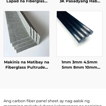
Lapad na Fiberglass
3K Pasadyang Haba
na Mga Sanga Isang
Round Carbon Fiber
Daan na Metro Bawat
Tube Premium
Rolyo para sa Recurve
Pasadyang Carbon
Bow Limbs Archery
Fiber Pipe
Recurve Limbs
Makinis na Matibay na
1mm 3mm 4.5mm
Fiberglass Pultruded
5mm 8mm 10mm
Frp Profile Tagagawa
11mm 16mm Mala-
Pultrusion Glass Fiber
Plastik na Solong
L Shape Profile
Baras na CFRP Carbon
Fiber Bilog na Baras
Ang carbon fiber panel sheet ay nag-aalok ng