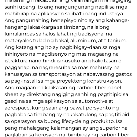
maraming makabuluhang kalamangan na nagiging
sanhi upang ito ang nangungunang napili sa mga
mahihirap na aplikasyon sa iba't ibang industriya.
Ang pangunahing benepisyo nito ay ang kahanga-
hangang lakas-karga sa timbang, na lalong
lumalampas sa halos lahat ng tradisyonal na
materyales tulad ng bakal, aluminum, at titanium.
Ang katangiang ito ay nagbibigay-daan sa mga
inhinyero na magdisenyo ng mas magaang na
istraktura nang hindi isinusuko ang kaligtasan o
pagganap, na nagreresulta sa mas mahusay na
kahusayan sa transportasyon at nabawasang gastos
sa pag-install sa mga proyektong konstruksyon.
Ang magaan na kalikasan ng carbon fiber panel
sheet ay direktang nagiging sanhi ng pagtitipid sa
gasolina sa mga aplikasyon sa automotive at
aerospace, kung saan ang bawat porsyento ng
pagbaba sa timbang ay nakakatulong sa pagtitipid
sa operasyon sa buong lifecycle ng produkto. Isa
pang mahalagang kalamangan ay ang superior na
paglaban sa korosyon na ibinibigay ng carbon fiber