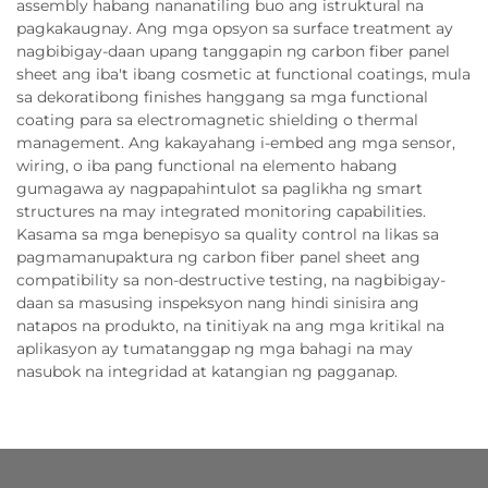
assembly habang nananatiling buo ang istruktural na
pagkakaugnay. Ang mga opsyon sa surface treatment ay
nagbibigay-daan upang tanggapin ng carbon fiber panel
sheet ang iba't ibang cosmetic at functional coatings, mula
sa dekoratibong finishes hanggang sa mga functional
coating para sa electromagnetic shielding o thermal
management. Ang kakayahang i-embed ang mga sensor,
wiring, o iba pang functional na elemento habang
gumagawa ay nagpapahintulot sa paglikha ng smart
structures na may integrated monitoring capabilities.
Kasama sa mga benepisyo sa quality control na likas sa
pagmamanupaktura ng carbon fiber panel sheet ang
compatibility sa non-destructive testing, na nagbibigay-
daan sa masusing inspeksyon nang hindi sinisira ang
natapos na produkto, na tinitiyak na ang mga kritikal na
aplikasyon ay tumatanggap ng mga bahagi na may
nasubok na integridad at katangian ng pagganap.