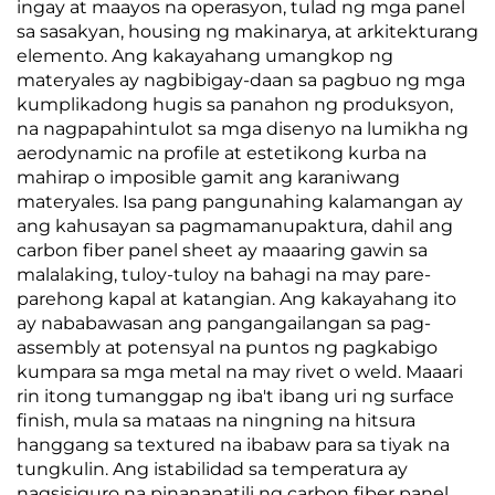
ingay at maayos na operasyon, tulad ng mga panel
sa sasakyan, housing ng makinarya, at arkitekturang
elemento. Ang kakayahang umangkop ng
materyales ay nagbibigay-daan sa pagbuo ng mga
kumplikadong hugis sa panahon ng produksyon,
na nagpapahintulot sa mga disenyo na lumikha ng
aerodynamic na profile at estetikong kurba na
mahirap o imposible gamit ang karaniwang
materyales. Isa pang pangunahing kalamangan ay
ang kahusayan sa pagmamanupaktura, dahil ang
carbon fiber panel sheet ay maaaring gawin sa
malalaking, tuloy-tuloy na bahagi na may pare-
parehong kapal at katangian. Ang kakayahang ito
ay nababawasan ang pangangailangan sa pag-
assembly at potensyal na puntos ng pagkabigo
kumpara sa mga metal na may rivet o weld. Maaari
rin itong tumanggap ng iba't ibang uri ng surface
finish, mula sa mataas na ningning na hitsura
hanggang sa textured na ibabaw para sa tiyak na
tungkulin. Ang istabilidad sa temperatura ay
nagsisiguro na pinananatili ng carbon fiber panel