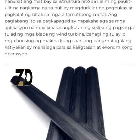
nananatiling matibay sa istruktura nito sa ilalim ng paulit-
ulit na pagkarga na sa huli ay magdudulot ng pagbukas at
pagkalat ng bitak sa mga alternatibong metal. Ang
paglabang ito sa pagkapagod ay napakahalaga sa mga
aplikasyon na may kinasasangkutan ng siklikong pagkarga,
tulad ng mga blade ng wind turbine, bahagi ng tulay, o
mga housing ng makina kung saan ang pangmatagalang
katiyakan ay mahalaga para sa kaligtasan at ekonomikong
operasyon.