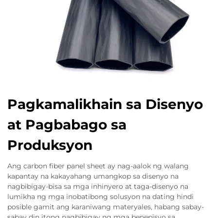
Pagkamalikhain sa Disenyo
at Pagbabago sa
Produksyon
Ang carbon fiber panel sheet ay nag-aalok ng walang
kapantay na kakayahang umangkop sa disenyo na
nagbibigay-bisa sa mga inhinyero at taga-disenyo na
lumikha ng mga inobatibong solusyon na dating hindi
posible gamit ang karaniwang materyales, habang sabay-
sabay din itong nagbibigay ng mga benepisyo sa