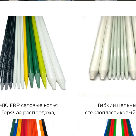
M10 FRP садовые колья
Гибкий цельн
Горячая распродажа,
стеклопластиковый 
роизведено на заводе в
мм, 6 мм, 7 мм, 10
Китае, прямые
стеклопластиковая 
теклопластиковые колья
штанга, ручка