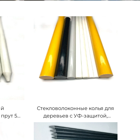
ый
Стекловолоконные колья для
прут 5
деревьев с УФ-защитой,
 мм,
стеклопластиковый прут для
шторная
поддержки фруктовых
,
деревьев