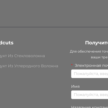
dcuts
Получит
Для обеспечения точ
укт Из Стекловолокна
ваши тре
Электронная по
укт Из Углеродного Волокна
Имя
Название компан