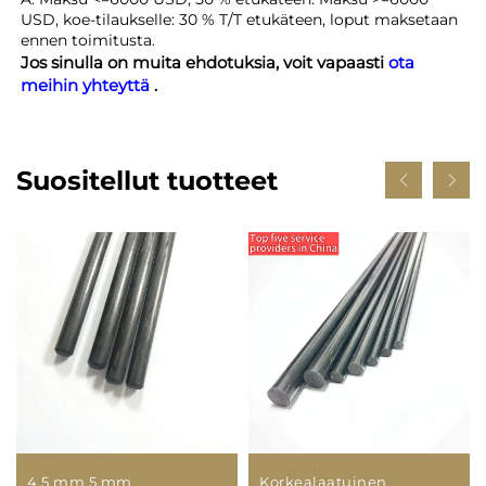
USD, koe-tilaukselle: 30 % T/T etukäteen, loput maksetaan
ennen toimitusta.
Jos sinulla on muita ehdotuksia, voit vapaasti
ota
meihin yhteyttä
.
Suositellut tuotteet
4,5 mm 5 mm
Korkealaatuinen