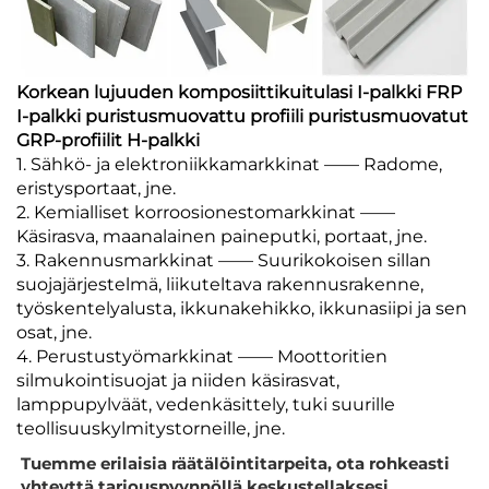
Korkean lujuuden komposiittikuitulasi I-palkki FRP
I-palkki puristusmuovattu profiili puristusmuovatut
GRP-profiilit H-palkki
1. Sähkö- ja elektroniikkamarkkinat —— Radome,
eristysportaat, jne.
2. Kemialliset korroosionestomarkkinat ——
Käsirasva, maanalainen paineputki, portaat, jne.
3. Rakennusmarkkinat —— Suurikokoisen sillan
suojajärjestelmä, liikuteltava rakennusrakenne,
työskentelyalusta, ikkunakehikko, ikkunasiipi ja sen
osat, jne.
4. Perustustyömarkkinat —— Moottoritien
silmukointisuojat ja niiden käsirasvat,
lamppupylväät, vedenkäsittely, tuki suurille
teollisuuskylmitystorneille, jne.
Tuemme erilaisia räätälöintitarpeita, ota rohkeasti
yhteyttä tarjouspyynnöllä keskustellaksesi