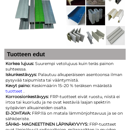
Tuotteen edut
Korkea lujuus:
Suurempi vetolujuus kuin teräs painon
suhteessa.
Iskunkestävyys:
Palautuu alkuperäiseen asentoonsa ilman
pysyvää taipumista tai vääntymistä.
Kevyt paino:
Keskimäärin 15–20 % teräksen määrästä
tuotteet
.
Korroosionkestävyys:
FRP-tuotteet eivät ruostu, niistä ei
irtoa tai kuoriudu ja ne ovat kestäviä laajan spektrin
syöpävien alkuaineiden osalta.
EI-JOHTAVA:
FRP:llä on matala lämmönjohtavuus ja se on
sähköeriste.
SÄHkö- MAGNEETTINEN LÄPINÄKYVYYS:
FRP-tuotteet
ovat läpinäkyviä radioaaltojen, mikroaaltten ja muiden