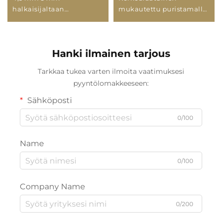
halkaisijaltaan
mukautettu puristamalla
hiilikuitutankot,
valmistettu
hiilikuitusauvat
hiilikuitutanko kiinteä
oliivienkorjuukoneisiin
CFRP-kiinteätanko
Hanki ilmainen tarjous
oliivien korjaukseen
korkealaatuinen
Tarkkaa tukea varten ilmoita vaatimuksesi
hiilipohjainen tuote
pyyntölomakkeeseen:
Sähköposti
0/100
Name
0/100
Company Name
0/200