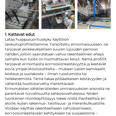
1. Kattavat edut
Lataa huippusuorituskyky käyttöön
lasikuituprofiileillamme. Tarkoitettu erinomaisuuteen, ne
tarjoavat poikkeuksellisen suuren lujuuden painoon
nähden, jolloin saavutetaan vahva rakenteellinen eheys
samalla kun tuote on huomattavan kevyt. Nämä profiilit
tarjoavat erinomaista korroosionkestävyyttä ja kestävät
kovia ympäristöolosuhteita – mukaan lukien kemikaalit,
kosteus ja suolakoste – ilman ruostumista tai
heikkenemistä. Tämä takaa pitkäaikaisen kestävyyden ja
vähentää huoltotarvetta merkittävästi.
Erinomaisten sähköeristeiden ominaisuuksien ansiosta ne
parantavat turvallisuutta sähkösovelluksissa. Niiden
luontainen monikäyttöisyys tekee niistä ihanteellisia eri
aloille, kuten rakennus-, teollisuus- ja merenkulkualoille.
Voidaan käyttää rakenteelliseen vahvistamiseen,
korroosionkestävään kehitykseen tai suojaesteinä –