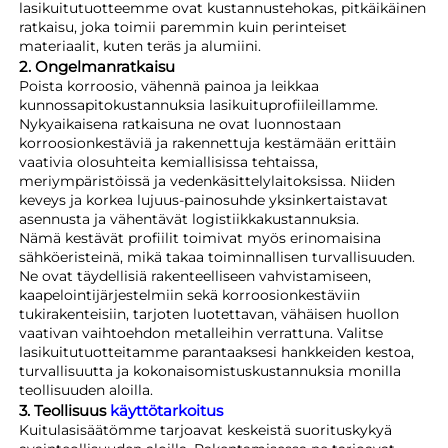
lasikuitutuotteemme ovat kustannustehokas, pitkäikäinen
ratkaisu, joka toimii paremmin kuin perinteiset
materiaalit, kuten teräs ja alumiini.
2. Ongelmanratkaisu
Poista korroosio, vähennä painoa ja leikkaa
kunnossapitokustannuksia lasikuituprofiileillamme.
Nykyaikaisena ratkaisuna ne ovat luonnostaan
korroosionkestäviä ja rakennettuja kestämään erittäin
vaativia olosuhteita kemiallisissa tehtaissa,
meriympäristöissä ja vedenkäsittelylaitoksissa. Niiden
keveys ja korkea lujuus-painosuhde yksinkertaistavat
asennusta ja vähentävät logistiikkakustannuksia.
Nämä kestävät profiilit toimivat myös erinomaisina
sähköeristeinä, mikä takaa toiminnallisen turvallisuuden.
Ne ovat täydellisiä rakenteelliseen vahvistamiseen,
kaapelointijärjestelmiin sekä korroosionkestäviin
tukirakenteisiin, tarjoten luotettavan, vähäisen huollon
vaativan vaihtoehdon metalleihin verrattuna. Valitse
lasikuitutuotteitamme parantaaksesi hankkeiden kestoa,
turvallisuutta ja kokonaisomistuskustannuksia monilla
teollisuuden aloilla.
3. Teollisuus
käyttötarkoitus
Kuitulasisäätömme tarjoavat keskeistä suorituskykyä