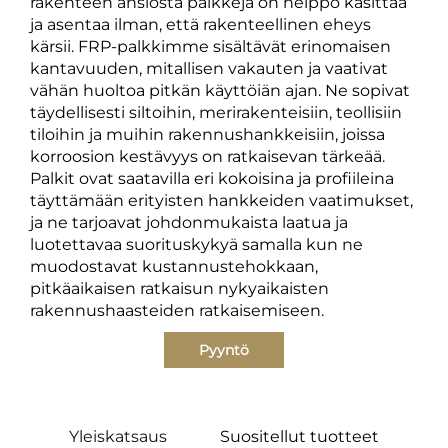
rakenteen ansiosta palkkeja on helppo käsittää
ja asentaa ilman, että rakenteellinen eheys
kärsii. FRP-palkkimme sisältävät erinomaisen
kantavuuden, mitallisen vakauten ja vaativat
vähän huoltoa pitkän käyttöiän ajan. Ne sopivat
täydellisesti siltoihin, merirakenteisiin, teollisiin
tiloihin ja muihin rakennushankkeisiin, joissa
korroosion kestävyys on ratkaisevan tärkeää.
Palkit ovat saatavilla eri kokoisina ja profiileina
täyttämään erityisten hankkeiden vaatimukset,
ja ne tarjoavat johdonmukaista laatua ja
luotettavaa suorituskykyä samalla kun ne
muodostavat kustannustehokkaan,
pitkäaikaisen ratkaisun nykyaikaisten
rakennushaasteiden ratkaisemiseen.
Pyyntö
Yleiskatsaus
Suositellut tuotteet