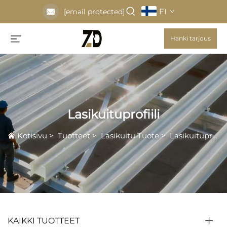
FI
[email protected]
Hanki tarjous
Lasikuituprofiili
Kotisivu
>
Tuotteet
>
Lasikuitu Tuote
>
Lasikuituprofiili
KAIKKI TUOTTEET