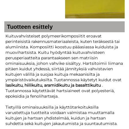
Tuotteen esittely
Kuituvahvisteiset polymeerikomposiitit eroavat
perinteisistä rakennusmateriaaleista, kuten teräksestä tai
alumiinista. Komposiitti koostuu pääasiassa kuiduista ja
muovihartsista. Kuitu hyödyntää kuituvahvisteen
perusperiaatteita parantaakseen sen matriisin
ominaisuuksia, johon vahvike sisältyy. Hartsitoimii liimana
pitäen kuidut yhdessä, siirtää jännityksiä vahvistavien
kuitujen välillä ja suojaa kuituja mekaanisilta ja
ympäristövaikutuksilta. Tuotannossa käytetyt kuidut ovat
lasikuitu, hiilikuitu, aramidikuitu ja basalttikuitu
.
Tuotannossa käytettävät hartsiaineet ovat polyesteriä,
epoksidia ja fenolihartseja.
Tietyillä ominaisuuksilla ja käyttötarkoituksilla
varustettuja tuotteita voidaan valmistaa muuttamalla
kuitujen ja hartsan yhdistelmää, kuidun ja hartsan
suhdetta sekä kuitujen jakautumista ja suuntautumista.