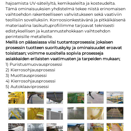
hajoamista UV-säteilyltä, kemikaaleilta ja kosteudelta.
Tämä ominaisuuksien yhdistelmä tekee niistä erinomaisen
vaihtoehdon rakenteelliseen vahvistukseen sekä vaativiin
teollisiin sovelluksiin. Korroosionkestävänä ja pitkäikäisenä
materiaalina lasikuituprofiilimme tarjoavat teknisesti
edistyksellisen ja kustannustehokkaan vaihtoehdon
perinteisille metalleille.
Meillä on pääasiassa viisi tuotantoprosessia: jokaisen
prosessin tuotteen suorituskyky ja ominaisuudet eroavat
toisistaan; voimme suositella sopivia prosesseja
asiakkaiden erilaisten vaatimusten ja tarpeiden mukaan;
1) Puristusmuovausprosessi
2) Kierrosohjausprosessi
3) Muottausprosessi
4) Kierrosohjausprosessi
5) Autoklaaviprosessi