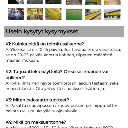
Usein kysytyt kysymykset
K1: Kuinka pitkä on toimitusaikanne?
A: Yleensä se on 10–15 päivää. Jos tavaraa ei ole varastossa,
se on 20–25 päivää konttia kohden, riippuen määrästä.
määrän mukaan.
K2: Tarjoaatteko näytteitä? Onko se ilmainen vai
erillinen?
A: Kyllä, ilmainen näyte toimitetaan laadun testaamiseksi
ennen tilausta. Ota yhteyttä saadaksesi lisätietoja.
K3: Miten pakkaatte tuotteet?
V: Pakattu muovipussiin / muovipussiin per nippu, sitten
pakattu viilupuulevylle suojakalvolla.
K4: Mikä on maksuehtonne?
A: Maksu <=6000 USD, 50 % etukäteen. Maksu >=6000