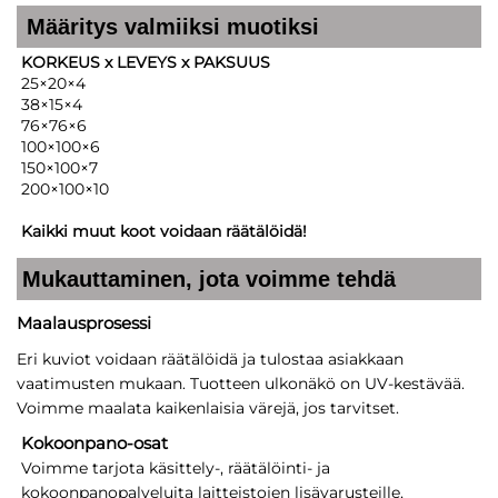
Määritys valmiiksi muotiksi
KORKEUS x LEVEYS x PAKSUUS
25×20×4
38×15×4
76×76×6
100×100×6
150×100×7
200×100×10
Kaikki muut koot voidaan räätälöidä!
Mukauttaminen, jota voimme tehdä
Maalausprosessi
Eri kuviot voidaan räätälöidä ja tulostaa asiakkaan
vaatimusten mukaan. Tuotteen ulkonäkö on UV-kestävää.
Voimme maalata kaikenlaisia värejä, jos tarvitset.
Kokoonpano-osat
Voimme tarjota käsittely-, räätälöinti- ja
kokoonpanopalveluita laitteistojen lisävarusteille,