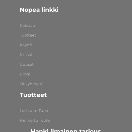
Nopea linkki
Kotisivu
Tuotteet
Käyttö
Meistä
Uutiset
Blogi
Ota yhteyttä
Tuotteet
Lasikuitu Tuote
Hiilikuitu Tuote
Hanki ilmainen tarjous