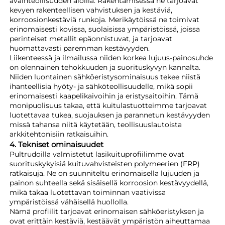
avainteollisuuden aloilla. Rakentamisessa ne tarjoavat
kevyen rakenteellisen vahvistuksen ja kestäviä,
korroosionkestäviä runkoja. Merikäytöissä ne toimivat
erinomaisesti kovissa, suolaisissa ympäristöissä, joissa
perinteiset metallit epäonnistuvat, ja tarjoavat
huomattavasti paremman kestävyyden.
Liikenteessä ja ilmailussa niiden korkea lujuus-painosuhde
on olennainen tehokkuuden ja suorituskyvyn kannalta.
Niiden luontainen sähköeristysominaisuus tekee niistä
ihanteellisia hyöty- ja sähköteollisuudelle, mikä sopii
erinomaisesti kaapelikaivoihin ja eristysaitoihin. Tämä
monipuolisuus takaa, että kuitulastuotteimme tarjoavat
luotettavaa tukea, suojauksen ja parannetun kestävyyden
missä tahansa niitä käytetään, teollisuuslautoista
arkkitehtonisiin ratkaisuihin.
4. Tekniset ominaisuudet
Pultrudoilla valmistetut lasikuituprofiilimme ovat
suorituskykyisiä kuituvahvisteisten polymeerien (FRP)
ratkaisuja. Ne on suunniteltu erinomaisella lujuuden ja
painon suhteella sekä sisäisellä korroosion kestävyydellä,
mikä takaa luotettavan toiminnan vaativissa
ympäristöissä vähäisellä huollolla.
Nämä profiilit tarjoavat erinomaisen sähköeristyksen ja
ovat erittäin kestäviä, kestäävät ympäristön aiheuttamaa